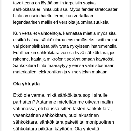
tavoitteena on löytää omiin tarpeisiin sopiva
sähkökitara eri hintaluokissa. Myös fender stratocaster
hinta on usein haettu termi, kun vertaillaan
legendaarisen mallin eri versioita ja ominaisuuksia.
Kun vertailet vaihtoehtoja, kannattaa miettiä myös sitä,
etsitkö halpaa sähkökitaraa ensimmäiseksi soittimeksi
vai pidempiaikaista päivitystä nykyiseen instrumenttiin.
Edullinenkin sähkökitara voi olla hyvä sähkökitara, jos
rakenne, kaula ja mikrofonit sopivat omaan käyttöösi.
Sähkökitara hinta määräytyy yleensä valmistusmaan,
materiaalien, elektroniikan ja viimeistelyn mukaan.
Ota yhteyttä
Etkö ole varma, mikä sähkökitara sopii sinulle
parhaiten? Autamme mielellämme oikean mallin
valinnassa, oli haussa sitten lasten sähkökitara,
vasenkätinen sähkökitara, puoliakustinen
sähkökitara, sähkökitara paketti tai monipuolinen
sähkökitara pitkään käyttöön. Ota yhteyttä