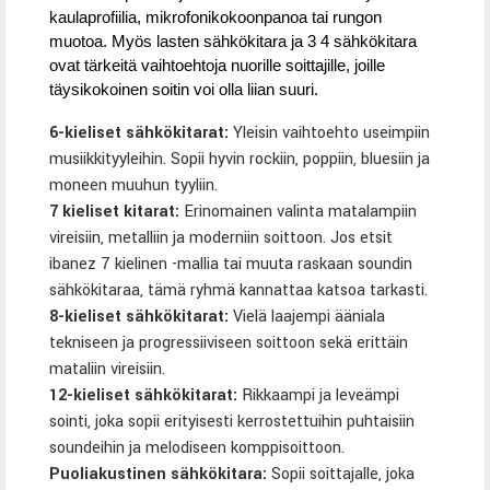
kaulaprofiilia, mikrofonikokoonpanoa tai rungon
muotoa. Myös lasten sähkökitara ja 3 4 sähkökitara
ovat tärkeitä vaihtoehtoja nuorille soittajille, joille
täysikokoinen soitin voi olla liian suuri.
6-kieliset sähkökitarat
:
Yleisin vaihtoehto useimpiin
musiikkityyleihin. Sopii hyvin rockiin, poppiin, bluesiin ja
moneen muuhun tyyliin.
7 kieliset kitarat
:
Erinomainen valinta matalampiin
vireisiin, metalliin ja moderniin soittoon. Jos etsit
ibanez 7 kielinen -mallia tai muuta raskaan soundin
sähkökitaraa, tämä ryhmä kannattaa katsoa tarkasti.
8-kieliset sähkökitarat
:
Vielä laajempi ääniala
tekniseen ja progressiiviseen soittoon sekä erittäin
mataliin vireisiin.
12-kieliset sähkökitarat
:
Rikkaampi ja leveämpi
sointi, joka sopii erityisesti kerrostettuihin puhtaisiin
soundeihin ja melodiseen komppisoittoon.
Puoliakustinen sähkökitara
:
Sopii soittajalle, joka