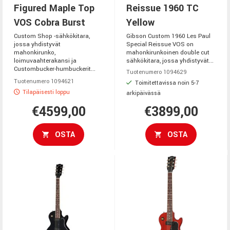
Figured Maple Top
Reissue 1960 TC
VOS Cobra Burst
Yellow
Custom Shop -sähkökitara,
Gibson Custom 1960 Les Paul
jossa yhdistyvät
Special Reissue VOS on
mahonkirunko,
mahonkirunkoinen double cut
loimuvaahterakansi ja
sähkökitara, jossa yhdistyvät...
Custombucker-humbuckerit...
Tuotenumero 1094629
Tuotenumero 1094621
Toimitettavissa noin 5-7
Tilapäisesti loppu
arkipäivässä
€4599,00
€3899,00
OSTA
OSTA