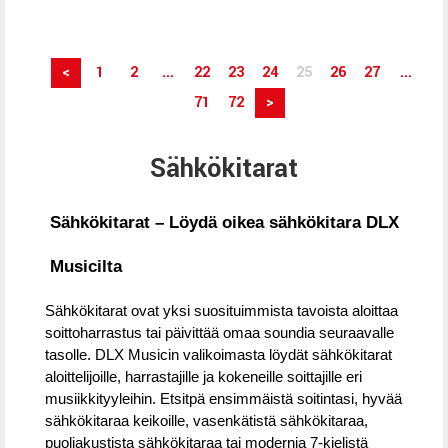
<
1
2
...
22
23
24
25
26
27
...
71
72
>
Sähkökitarat
Sähkökitarat – Löydä oikea sähkökitara DLX
Musicilta
Sähkökitarat ovat yksi suosituimmista tavoista aloittaa
soittoharrastus tai päivittää omaa soundia seuraavalle
tasolle. DLX Musicin valikoimasta löydät sähkökitarat
aloittelijoille, harrastajille ja kokeneille soittajille eri
musiikkityyleihin. Etsitpä ensimmäistä soitintasi, hyvää
sähkökitaraa keikoille, vasenkätistä sähkökitaraa,
puoliakustista sähkökitaraa tai modernia 7-kielistä