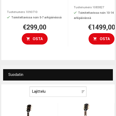
650R ja 700T -humbuckerit
soittoon suunnattu sähkö
tuottavat voimakkaan rock-
jossa yhdistyvät Fishma
Tuotenumero
1083827
soundin ja Slim Taper -
Fluence -humbucker, Flo
Tuotenumero
1090710
Toimitettavissa noin 10-14
Toimitettavissa noin 5-7 arkipäivässä
arkipäivässä
kaulaprofiili varmistaa nopean
-tremolo ja Extra Thin U 
soitettavuuden. Sopii
kaulaprofiili.
€299,00
€1499,00
harjoitteluun, keikoille ja
studioon.
OSTA
OSTA
Suodatin