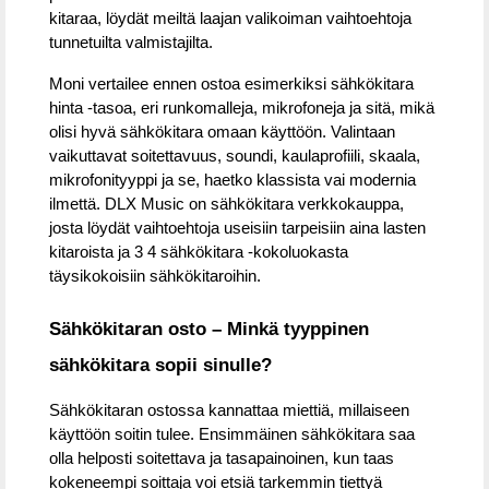
kitaraa, löydät meiltä laajan valikoiman vaihtoehtoja
tunnetuilta valmistajilta.
Moni vertailee ennen ostoa esimerkiksi sähkökitara
hinta -tasoa, eri runkomalleja, mikrofoneja ja sitä, mikä
olisi hyvä sähkökitara omaan käyttöön. Valintaan
vaikuttavat soitettavuus, soundi, kaulaprofiili, skaala,
mikrofonityyppi ja se, haetko klassista vai modernia
ilmettä. DLX Music on sähkökitara verkkokauppa,
josta löydät vaihtoehtoja useisiin tarpeisiin aina lasten
kitaroista ja 3 4 sähkökitara -kokoluokasta
täysikokoisiin sähkökitaroihin.
Sähkökitaran osto – Minkä tyyppinen
sähkökitara sopii sinulle?
Sähkökitaran ostossa kannattaa miettiä, millaiseen
käyttöön soitin tulee. Ensimmäinen sähkökitara saa
olla helposti soitettava ja tasapainoinen, kun taas
kokeneempi soittaja voi etsiä tarkemmin tiettyä