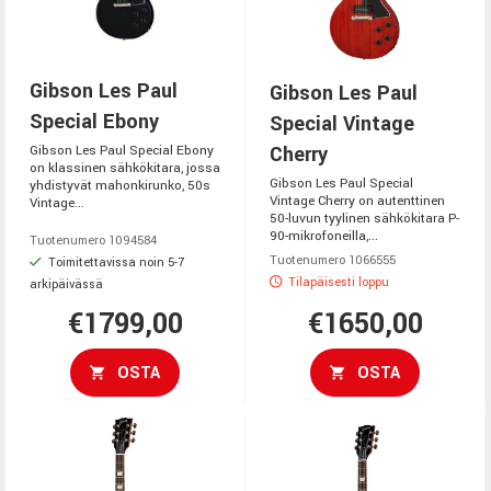
Gibson Les Paul
Gibson Les Paul
Special Ebony
Special Vintage
Cherry
Gibson Les Paul Special Ebony
on klassinen sähkökitara, jossa
Gibson Les Paul Special
yhdistyvät mahonkirunko, 50s
Vintage Cherry on autenttinen
Vintage...
50-luvun tyylinen sähkökitara P-
90-mikrofoneilla,...
Tuotenumero 1094584
Tuotenumero 1066555
Toimitettavissa noin 5-7
Tilapäisesti loppu
arkipäivässä
€1799,00
€1650,00
OSTA
OSTA