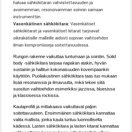
haluaa sähkökitaran vahvistettavuuden ja
avoimemman, resonoivamman soinnin samaan
instrumenttiin.
Vasenkätinen sähkökitara
:
Vasenkätiset
sähkökitarat ja vasenkätiset kitarat tarjoavat
oikeakätisille malleille aidosti sopivan vaihtoehdon
ilman kompromisseja soitettavuudessa.
Rungon rakenne vaikuttaa tuntumaan ja sointiin. Solid
body -sähkökitara tarjoaa napakan atakin, hyvän
sustainin ja hallitun kokonaisuuden kovempaankin
käyttöön. Puoliakustinen sähkökitara taas tuo mukaan
lisää resonanssia ja ilmavuutta, mikä tekee siitä
suositun vaihtoehdon esimerkiksi jazzissa, bluesissa
ja klassisessa rockissa.
Kaulaprofiili ja mittakaava vaikuttavat paljon
soitettavuuteen. Ensimmäinen sähkökitara kannattaa
valita mallista, jonka kaula tuntuu luonnolliselta
kädessä. Lasten sähkökitara ja lasten kitarat kannattaa