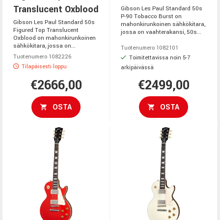
Translucent Oxblood
Gibson Les Paul Standard 50s
P-90 Tobacco Burst on
Gibson Les Paul Standard 50s
mahonkirunkoinen sähkökitara,
Figured Top Translucent
jossa on vaahterakansi, 50s...
Oxblood on mahonkirunkoinen
sähkökitara, jossa on...
Tuotenumero 1082101
Tuotenumero 1082226
Toimitettavissa noin 5-7
Tilapäisesti loppu
arkipäivässä
€2666,00
€2499,00
OSTA
OSTA