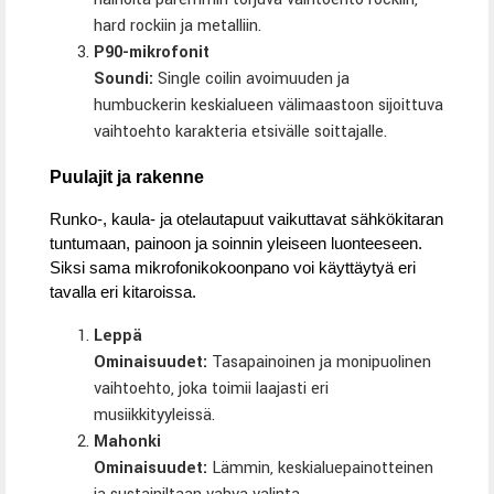
hard rockiin ja metalliin.
P90-mikrofonit
Soundi:
Single coilin avoimuuden ja
humbuckerin keskialueen välimaastoon sijoittuva
vaihtoehto karakteria etsivälle soittajalle.
Puulajit ja rakenne
Runko-, kaula- ja otelautapuut vaikuttavat sähkökitaran
tuntumaan, painoon ja soinnin yleiseen luonteeseen.
Siksi sama mikrofonikokoonpano voi käyttäytyä eri
tavalla eri kitaroissa.
Leppä
Ominaisuudet:
Tasapainoinen ja monipuolinen
vaihtoehto, joka toimii laajasti eri
musiikkityyleissä.
Mahonki
Ominaisuudet:
Lämmin, keskialuepainotteinen