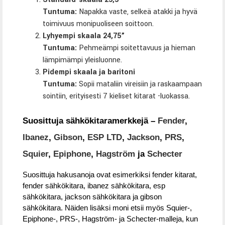
Tuntuma:
Napakka vaste, selkeä atakki ja hyvä
toimivuus monipuoliseen soittoon.
Lyhyempi skaala 24,75”
Tuntuma:
Pehmeämpi soitettavuus ja hieman
lämpimämpi yleisluonne.
Pidempi skaala ja baritoni
Tuntuma:
Sopii mataliin vireisiin ja raskaampaan
sointiin, erityisesti 7 kieliset kitarat -luokassa.
Suosittuja sähkökitaramerkkejä –
Fender
,
Ibanez
,
Gibson
,
ESP LTD
,
Jackson
,
PRS
,
Squier
,
Epiphone
,
Hagström
ja
Schecter
Suosittuja hakusanoja ovat esimerkiksi fender kitarat,
fender sähkökitara, ibanez sähkökitara, esp
sähkökitara, jackson sähkökitara ja gibson
sähkökitara. Näiden lisäksi moni etsii myös Squier-,
Epiphone-, PRS-, Hagström- ja Schecter-malleja, kun