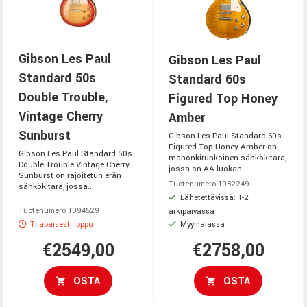
Gibson Les Paul
Gibson Les Paul
Standard 50s
Standard 60s
Double Trouble,
Figured Top Honey
Vintage Cherry
Amber
Sunburst
Gibson Les Paul Standard 60s
Figured Top Honey Amber on
Gibson Les Paul Standard 50s
mahonkirunkoinen sähkökitara,
Double Trouble Vintage Cherry
jossa on AA-luokan...
Sunburst on rajoitetun erän
Tuotenumero 1082249
sähkökitara, jossa...
Lähetettävissä: 1-2
Tuotenumero 1094529
arkipäivässä
Tilapäisesti loppu
Myymälässä
€2549,00
€2758,00
OSTA
OSTA