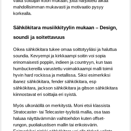
valita soittajan koon mukaan, jotta harjoittelu alkaa
mahdollisimman mukavasti ja motivaatio pysyy
korkealla.
Sähkökitara musiikkityylin mukaan – Design,
soundi ja soitettavuus
Oikea sähkökitara tukee omaa soittotyyliäsi ja haluttua
soundia. Kevyempi ja kirkkaampi soitin voi sopia
erinomaisesti poppiin, indieen ja countryyn, kun taas
humbuckereilla varustettu voimakkaampi malli toimii
hyvin hard rockissa ja metallissa. Siksi esimerkiksi
ibanez sähkökitara, fender sähkökitara, esp
sähkökitara, jackson sähkökitara ja gibson sähkökitara
kiinnostavat eri soittajia eri syistä.
Myös ulkonäöllä on merkitystä. Moni etsii klassista
Stratocaster- tai Telecaster-tyylistä mallia, osa taas
haluaa näyttävämmän vaihtoehdon kuten offset-
rungon, puoliakustisen mallin tai erikoisvärin.