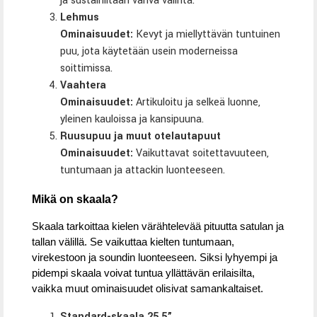
ja sustainiltaan vahva valinta.
Lehmus
Ominaisuudet:
Kevyt ja miellyttävän tuntuinen
puu, jota käytetään usein moderneissa
soittimissa.
Vaahtera
Ominaisuudet:
Artikuloitu ja selkeä luonne,
yleinen kauloissa ja kansipuuna.
Ruusupuu ja muut otelautapuut
Ominaisuudet:
Vaikuttavat soitettavuuteen,
tuntumaan ja attackin luonteeseen.
Mikä on skaala?
Skaala tarkoittaa kielen värähtelevää pituutta satulan ja
tallan välillä. Se vaikuttaa kielten tuntumaan,
virekestoon ja soundin luonteeseen. Siksi lyhyempi ja
pidempi skaala voivat tuntua yllättävän erilaisilta,
vaikka muut ominaisuudet olisivat samankaltaiset.
Standard-skaala 25,5”