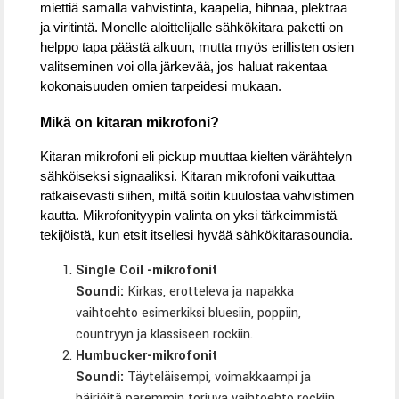
miettiä samalla vahvistinta, kaapelia, hihnaa, plektraa
ja viritintä. Monelle aloittelijalle sähkökitara paketti on
helppo tapa päästä alkuun, mutta myös erillisten osien
valitseminen voi olla järkevää, jos haluat rakentaa
kokonaisuuden omien tarpeidesi mukaan.
Mikä on kitaran mikrofoni?
Kitaran mikrofoni eli pickup muuttaa kielten värähtelyn
sähköiseksi signaaliksi. Kitaran mikrofoni vaikuttaa
ratkaisevasti siihen, miltä soitin kuulostaa vahvistimen
kautta. Mikrofonityypin valinta on yksi tärkeimmistä
tekijöistä, kun etsit itsellesi hyvää sähkökitarasoundia.
Single Coil -mikrofonit
Soundi:
Kirkas, erotteleva ja napakka
vaihtoehto esimerkiksi bluesiin, poppiin,
countryyn ja klassiseen rockiin.
Humbucker-mikrofonit
Soundi:
Täyteläisempi, voimakkaampi ja
häiriöitä paremmin torjuva vaihtoehto rockiin,