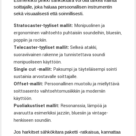
Esimerkiksi pinkki sähkökitara voi olla tärkeä valinta
soittajalle, joka haluaa persoonallisen instrumentin
sekä visuaalisesti että soinnillisesti.
Stratocaster-tyyliset mallit:
Monipuolinen ja
ergonominen vaihtoehto puhtaisiin soundeihin, bluesiin,
poppiin ja rockiin.
Telecaster-tyyliset mallit:
Selkeä atakki,
suoraviivainen rakenne ja tunnistettava soundi
monipuoliseen käyttöön.
Single cut -mallit:
Paksumpi ja täyteläisempi sointi
sustainia arvostavalle soittajalle.
Offset-mallit:
Persoonallinen muotoilu ja miellyttävä
soittoasento vaihtoehtomusiikkiin ja moderniin
käyttöön.
Puoliakustiset mallit:
Resonanssia, lämpöä ja
avaruutta esimerkiksi jazziin, bluesiin ja vintage-
henkiseen soundiin.
Jos harkitset sähkökitara paketti -ratkaisua, kannattaa