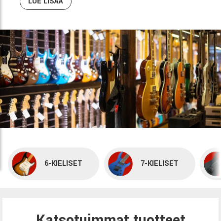
LUE LISÄÄ
6-KIELISET
7-KIELISET
Katsotuimmat tuotteet