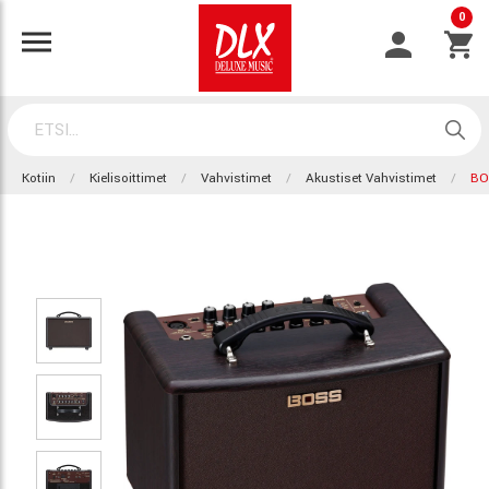
0
Kotiin
Kielisoittimet
Vahvistimet
Akustiset Vahvistimet
BO