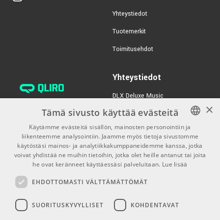
Yhteystiedot
Tuotemerkit
Toimitusehdot
Yhteystiedot
DLX Deluxe Music
×
verkkokaupan asiakaspalvelu:
Tämä sivusto käyttää evästeitä
tilaus@dlxmusic.fi
Käytämme evästeitä sisällön, mainosten personointiin ja
Puh: 0207 282240 (arkisin klo
liikenteemme analysointiin. Jaamme myös tietoja sivustomme
FINNISH
13-17)
käytöstäsi mainos- ja analytiikkakumppaneidemme kanssa, jotka
FINNISH
voivat yhdistää ne muihin tietoihin, jotka olet heille antanut tai joita
Puh: 0207 282250 (myymälä)
he ovat keränneet käyttäessäsi palveluitaan.
Lue lisää
ENGLISH
Hermannin Rantatie 10
EHDOTTOMASTI VÄLTTÄMÄTTÖMÄT
00580 Helsinki
Y-tunnus: 1983522-7
SUORITUSKYVYLLISET
KOHDENTAVAT
Myymälän aukioloajat: