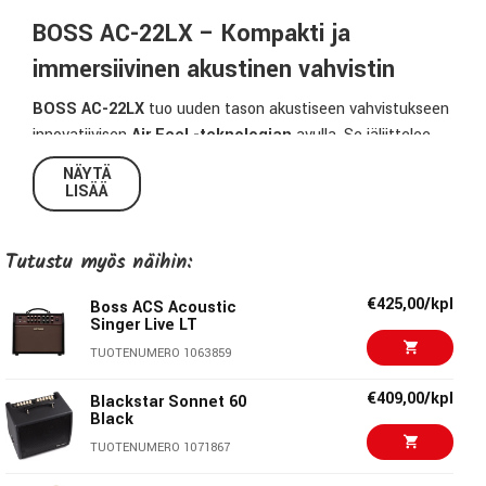
BOSS AC-22LX – Kompakti ja
immersiivinen akustinen vahvistin
BOSS AC-22LX
tuo uuden tason akustiseen vahvistukseen
innovatiivisen
Air Feel -teknologian
avulla. Se jäljittelee
studioluokan stereomikitystä
, antaen elektroakustisille
NÄYTÄ
kitaroille ja muille mikitettyille instrumenteille syvän, laajan
LISÄÄ
ja luonnollisesti resonoivan soinnin.
Tutustu myös näihin:
Vahvistimessa on
kaksi 5" custom-kaiutinta
ja
10 watin
stereopääte
, jotka tuottavat vaikuttavan äänen pienestä
€425,00/kpl
Boss ACS Acoustic
koostaan huolimatta. Käytettävissä on
viisi Air Feel -
Singer Live LT
asetusta
, sisäänrakennettu rytmikone, 15 muistipaikkaa
TUOTENUMERO 1063859
soundien tallentamiseen sekä USB-ääniliitäntä
äänittämiseen ja livestriimaukseen.
€409,00/kpl
Blackstar Sonnet 60
Black
Monipuolinen liitettävyys
sisältää XLR-mikrofonitulon
TUOTENUMERO 1071867
phantom-syötöllä, linjatason stereolähdön, aux-tulon sekä