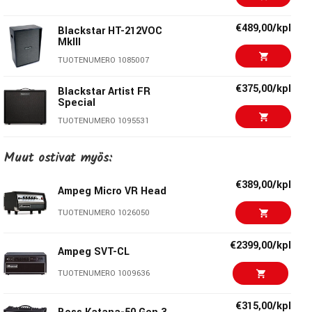
€489,00/kpl
Blackstar HT-212VOC
MkIII
TUOTENUMERO 1085007
€375,00/kpl
Blackstar Artist FR
Special
TUOTENUMERO 1095531
€305,00/kpl
Blackstar HT-112OC
Muut ostivat myös:
MkIII
TUOTENUMERO 1085004
€389,00/kpl
Ampeg Micro VR Head
€299,00/kpl
VOX VT40X Classic
TUOTENUMERO 1026050
Blue
TUOTENUMERO 1095806
€2399,00/kpl
Ampeg SVT-CL
€2399,00/kpl
TUOTENUMERO 1009636
Ampeg SVT-CL
TUOTENUMERO 1009636
€315,00/kpl