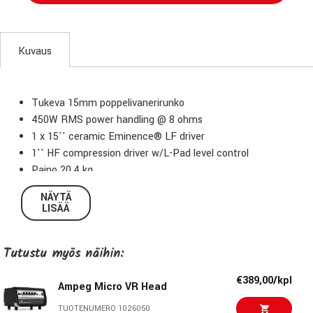
Kuvaus
Tukeva 15mm poppelivanerirunko
450W RMS power handling @ 8 ohms
1 x 15'' ceramic Eminence® LF driver
1'' HF compression driver w/L-Pad level control
Paino 20.4 kg
NÄYTÄ
LISÄÄ
Tutustu myös näihin:
€389,00/kpl
Ampeg Micro VR Head
TUOTENUMERO 1026050