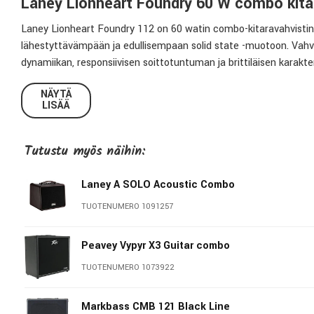
Laney Lionheart Foundry 60 W combo kita
Laney Lionheart Foundry 112 on 60 watin combo-kitaravahvistin, 
lähestyttävämpään ja edullisempaan solid state -muotoon. Vahvi
dynamiikan, responsiivisen soittotuntuman ja brittiläisen karakt
harjoitteluun, studioon ja livekäyttöön.
NÄYTÄ
LISÄÄ
Authenttinen Lionheart-soundi analogisella signaaliti
Lionheart Foundry hyödyntää solid state -päätevahvistinta, joka 
Tutustu myös näihin:
putkivahvistimen dynamiikkaa ja tuntumaa mahdollisimman uskoll
luonnollisen vasteen ja reagoi soittoon orgaanisesti.
Laney A SOLO Acoustic Combo
Vahvistin tarjoaa lämpimät clean-soundit, pehmeän reunasärön ja
TUOTENUMERO 1091257
Kaksi kanavaa ja jalkakytkettävä boost
Peavey Vypyr X3 Guitar combo
Puhtaan ja särökanavan lisäksi Lionheart Foundry sisältää sääde
TUOTENUMERO 1073922
Boost lisää vahvistimen monipuolisuutta merkittävästi ja mahdoll
Clean-kanava:
Kirkas ja dynaaminen puhdas soundi
Markbass CMB 121 Black Line