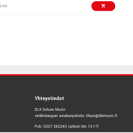
2163
€408,00/kpl
ut 100R Cream
6234
€329,00/kpl
 - Nutube Guitar
9335
€1650,00/kpl
tom Deluxe Reverb
9820
€359,00/kpl
Yhteystiedot
5CR Combo
DLX Deluxe Music
5619
verkkokaupan asiakaspalvelu: tilaus@dlxmusic.fi
€99,00/kpl
 10 Guitar Amp
Puh: 0207 282240 (arkisin klo 13-17)