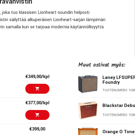
ravahvistin
joka tuo klassisen Lionheart-soundin helposti
stin säilyttää alkuperäisen Lionheart-sarjan lämpimän
erin samalla kun se tarjoaa modernia käytännöllisyyttä
ellä
on suunniteltu jäljittelemään alkuperäisen Lionheart-
Muut ostivat myös:
isesti. Kokonaan analoginen signaalitie säilyttää vahvistimen
€349,00/kpl
Laney LFSUPER
Foundry
 täyteläisen brittiläisen drive-soundin monipuoliseen soittoon.
TUOTENUMERO 108
€377,00/kpl
Blackstar Deb
ttävän boost-toiminnon, joka voidaan aktivoida jalkakytkimellä.
TUOTENUMERO 108
istaa käytännössä neljä erilaista perussoundia.
€399,00
Orange O Tone