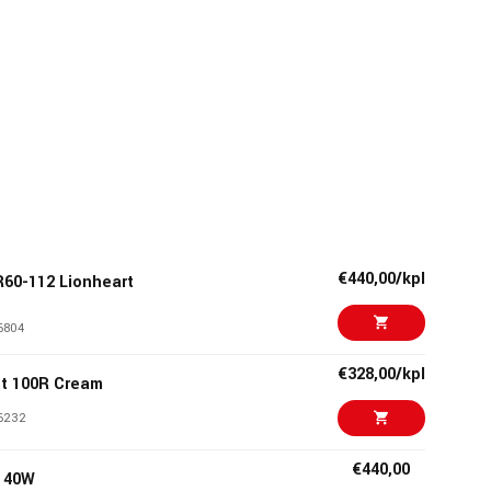
€440,00/kpl
60-112 Lionheart
6804
€328,00/kpl
ut 100R Cream
6232
€440,00
 40W