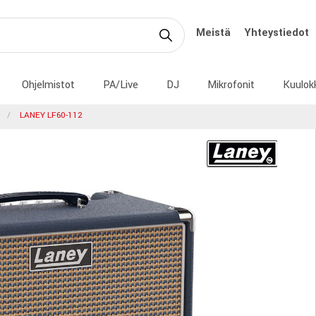
Meistä
Yhteystiedot
Ohjelmistot
PA/Live
DJ
Mikrofonit
Kuulok
LANEY LF60-112