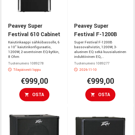
Peavey Super
Peavey Super
Festival 610 Cabinet
Festival F-1200B
Kaiutinkaappi sähköbassolle, 6
Super Festival F-1200B
x 10" kaiutinkonfiguraatio,
bassovahvistin, 1200W, 3-
1200W, 2-asentoinen EQ-kytkin,
alueinen EQ sekä kuusialueinen
8 Ohm
induktiivinen EQ,...
Tuotenumero 1089278
Tuotenumero 1089277
Tilapäisesti loppu
2026-11-10
€999,00
€999,00
OSTA
OSTA