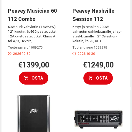
Peavey Musician 60
Peavey Nashville
112 Combo
Session 112
60W putkivahvistin (18W/3W),
Kevyt ja tehokas 200W
12" kaiutin, 6L6GC-pääteputket,
vahvistin sähkökitaralle ja lap-
12AX7-etuasteputket, Class A
steel-kitaralle, 12" Celestion-
tai A/B, Reverb,...
kaiutin, kaiku, XLR...
Tuotenumero 1089270
Tuotenumero 1089275
2026-10-30
2026-10-30
€1399,00
€1249,00
OSTA
OSTA