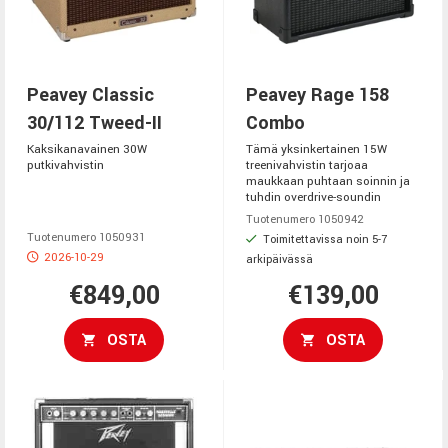
Peavey Classic
Peavey Rage 158
30/112 Tweed-II
Combo
Kaksikanavainen 30W
Tämä yksinkertainen 15W
putkivahvistin
treenivahvistin tarjoaa
maukkaan puhtaan soinnin ja
tuhdin overdrive-soundin
Tuotenumero 1050942
Tuotenumero 1050931
Toimitettavissa noin 5-7
2026-10-29
arkipäivässä
€849,00
€139,00
OSTA
OSTA