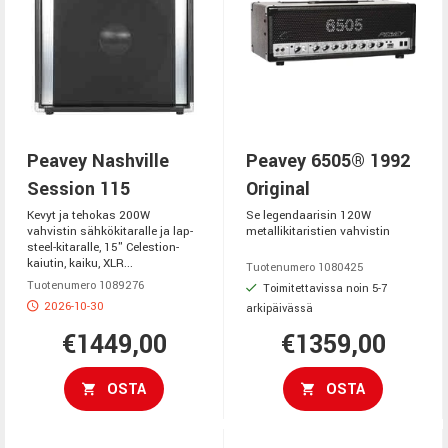
Peavey Nashville
Peavey 6505® 1992
Session 115
Original
Kevyt ja tehokas 200W
Se legendaarisin 120W
vahvistin sähkökitaralle ja lap-
metallikitaristien vahvistin
steel-kitaralle, 15" Celestion-
kaiutin, kaiku, XLR...
Tuotenumero 1080425
Tuotenumero 1089276
Toimitettavissa noin 5-7
2026-10-30
arkipäivässä
€1449,00
€1359,00
OSTA
OSTA