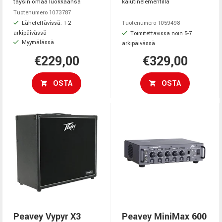
täysin omaa luokkaansa
kaiutinelementillä
Tuotenumero 1073787
Lähetettävissä: 1-2
Tuotenumero 1059498
arkipäivässä
Toimitettavissa noin 5-7
Myymälässä
arkipäivässä
€229,00
€329,00
OSTA
OSTA
Peavey Vypyr X3
Peavey MiniMax 600