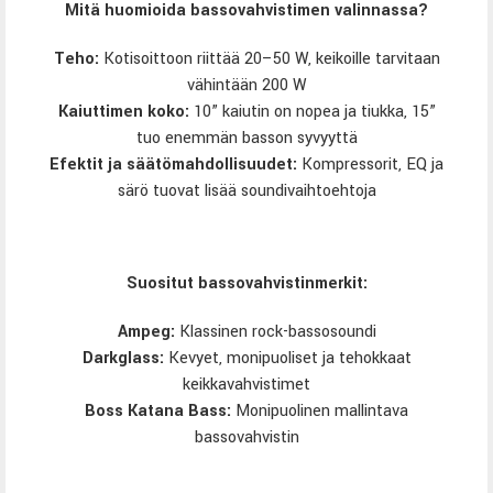
Mitä huomioida bassovahvistimen valinnassa?
Teho:
Kotisoittoon riittää 20–50 W, keikoille tarvitaan
vähintään 200 W
Kaiuttimen koko:
10” kaiutin on nopea ja tiukka, 15”
tuo enemmän basson syvyyttä
Efektit ja säätömahdollisuudet:
Kompressorit, EQ ja
särö tuovat lisää soundivaihtoehtoja
Suositut bassovahvistinmerkit:
Ampeg
:
Klassinen rock-bassosoundi
Darkglass
:
Kevyet, monipuoliset ja tehokkaat
keikkavahvistimet
Boss Katana Bass
:
Monipuolinen mallintava
bassovahvistin