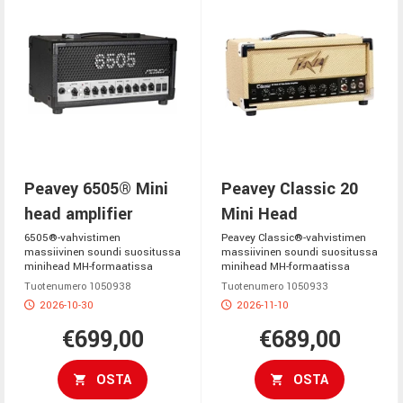
Peavey 6505® Mini
Peavey Classic 20
head amplifier
Mini Head
6505®-vahvistimen
Peavey Classic®-vahvistimen
massiivinen soundi suositussa
massiivinen soundi suositussa
minihead MH-formaatissa
minihead MH-formaatissa
Tuotenumero 1050938
Tuotenumero 1050933
2026-10-30
2026-11-10
€699,00
€689,00
OSTA
OSTA