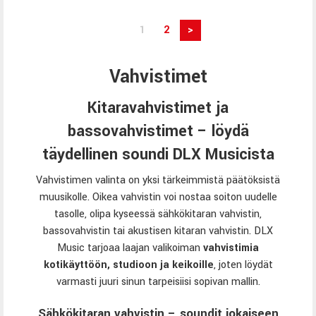
1
2
>
Vahvistimet
Kitaravahvistimet ja
bassovahvistimet – löydä
täydellinen soundi DLX Musicista
Vahvistimen valinta on yksi tärkeimmistä päätöksistä
muusikolle. Oikea vahvistin voi nostaa soiton uudelle
tasolle, olipa kyseessä sähkökitaran vahvistin,
bassovahvistin tai akustisen kitaran vahvistin. DLX
Music tarjoaa laajan valikoiman
vahvistimia
kotikäyttöön, studioon ja keikoille
, joten löydät
varmasti juuri sinun tarpeisiisi sopivan mallin.
Sähkökitaran vahvistin – soundit jokaiseen