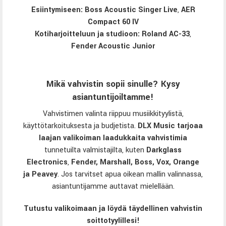
Esiintymiseen:
Boss Acoustic Singer Live
,
AER
Compact 60 IV
Kotiharjoitteluun ja studioon:
Roland AC-33
,
Fender Acoustic Junior
Mikä vahvistin sopii sinulle? Kysy
asiantuntijoiltamme!
Vahvistimen valinta riippuu musiikkityylistä,
käyttötarkoituksesta ja budjetista.
DLX Music tarjoaa
laajan valikoiman laadukkaita vahvistimia
tunnetuilta valmistajilta, kuten
Darkglass
Electronics
,
Fender
,
Marshall
,
Boss
,
Vox
,
Orange
ja
Peavey
. Jos tarvitset apua oikean mallin valinnassa,
asiantuntijamme auttavat mielellään.
Tutustu
valikoimaan
ja löydä täydellinen vahvistin
soittotyylillesi!