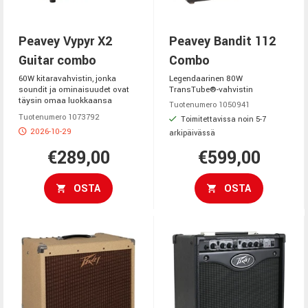
Peavey Vypyr X2
Peavey Bandit 112
Guitar combo
Combo
60W kitaravahvistin, jonka
Legendaarinen 80W
soundit ja ominaisuudet ovat
TransTube®-vahvistin
täysin omaa luokkaansa
Tuotenumero 1050941
Tuotenumero 1073792
Toimitettavissa noin 5-7
2026-10-29
arkipäivässä
€289,00
€599,00
OSTA
OSTA