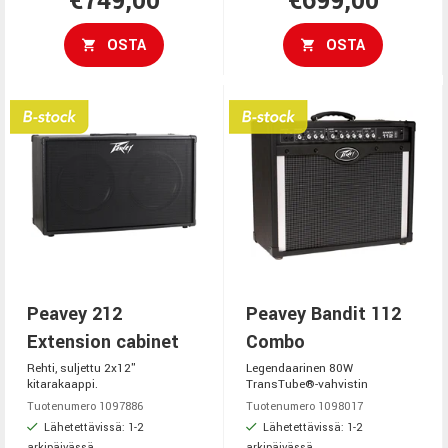
€749,00
€699,00
OSTA
OSTA
Peavey 212
Peavey Bandit 112
Extension cabinet
Combo
Rehti, suljettu 2x12"
Legendaarinen 80W
kitarakaappi.
TransTube®-vahvistin
Tuotenumero 1097886
Tuotenumero 1098017
Lähetettävissä: 1-2
Lähetettävissä: 1-2
arkipäivässä
arkipäivässä