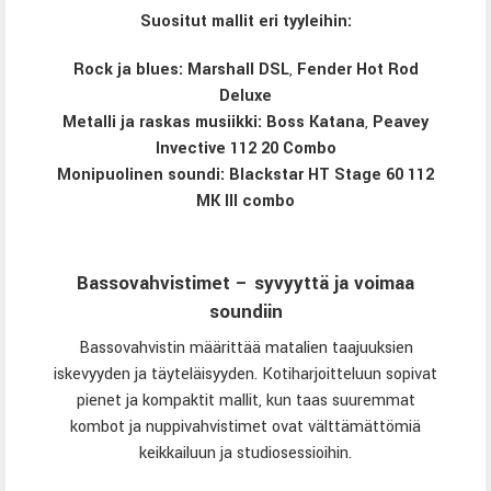
Suositut mallit eri tyyleihin:
Rock ja blues:
Marshall DSL
,
Fender Hot Rod
Deluxe
Metalli ja raskas musiikki:
Boss Katana
,
Peavey
Invective 112 20 Combo
Monipuolinen soundi:
Blackstar HT Stage 60 112
MK III combo
Bassovahvistimet – syvyyttä ja voimaa
soundiin
Bassovahvistin määrittää matalien taajuuksien
iskevyyden ja täyteläisyyden. Kotiharjoitteluun sopivat
pienet ja kompaktit mallit, kun taas suuremmat
kombot ja nuppivahvistimet ovat välttämättömiä
keikkailuun ja studiosessioihin.