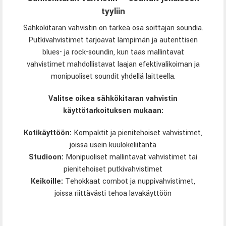
tyyliin
Sähkökitaran vahvistin on tärkeä osa soittajan soundia.
Putkivahvistimet tarjoavat lämpimän ja autenttisen
blues- ja rock-soundin, kun taas mallintavat
vahvistimet mahdollistavat laajan efektivalikoiman ja
monipuoliset soundit yhdellä laitteella.
Valitse oikea sähkökitaran vahvistin
käyttötarkoituksen mukaan:
Kotikäyttöön:
Kompaktit ja pienitehoiset vahvistimet,
joissa usein kuulokeliitäntä
Studioon:
Monipuoliset mallintavat vahvistimet tai
pienitehoiset putkivahvistimet
Keikoille:
Tehokkaat combot ja nuppivahvistimet,
joissa riittävästi tehoa lavakäyttöön