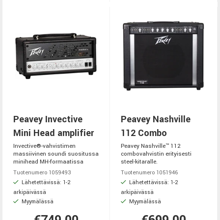
Peavey Invective
Peavey Nashville
Mini Head amplifier
112 Combo
Invective®-vahvistimen
Peavey Nashville™ 112
massiivinen soundi suositussa
combovahvistin erityisesti
minihead MH-formaatissa
steel-kitaralle.
Tuotenumero 1059493
Tuotenumero 1051946
Lähetettävissä: 1-2
Lähetettävissä: 1-2
arkipäivässä
arkipäivässä
Myymälässä
Myymälässä