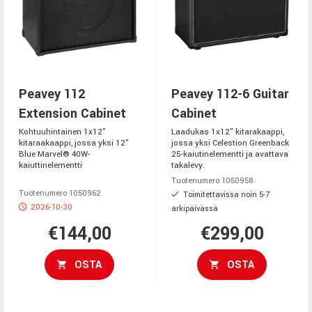
Peavey 112
Peavey 112-6 Guitar
Extension Cabinet
Cabinet
Kohtuuhintainen 1x12"
Laadukas 1x12" kitarakaappi,
kitaraakaappi, jossa yksi 12"
jossa yksi Celestion Greenback
Blue Marvel® 40W-
25-kaiutinelementti ja avattava
kaiuttinelementti
takalevy.
Tuotenumero 1050958
Tuotenumero 1050962
Toimitettavissa noin 5-7
2026-10-30
arkipäivässä
€144,00
€299,00
OSTA
OSTA