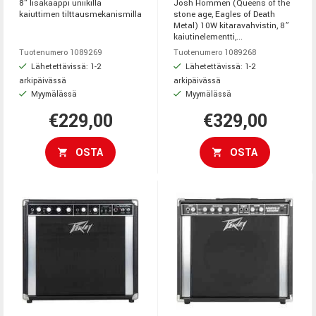
8" lisäkaappi uniikilla
Josh Hommen (Queens of the
kaiuttimen tilttausmekanismilla
stone age, Eagles of Death
Metal) 10W kitaravahvistin, 8”
kaiutinelementti,...
Tuotenumero 1089269
Tuotenumero 1089268
Lähetettävissä: 1-2
Lähetettävissä: 1-2
arkipäivässä
arkipäivässä
Myymälässä
Myymälässä
€229,00
€329,00
OSTA
OSTA