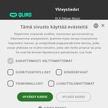
TUOTENUMERO 1063288
Yhteystiedot
€9,90/pak
Ernie Ball 2214
DLX Deluxe Music
Mammoth Slinky Nickel
×
verkkokaupan asiakaspalvelu:
Tämä sivusto käyttää evästeitä
TUOTENUMERO 1059845
tilaus@dlxmusic.fi
Käytämme evästeitä sisällön, mainosten personointiin ja
Puh: 0207 282240 (arkisin klo
liikenteemme analysointiin. Jaamme myös tietoja sivustomme
FINNISH
13-17)
käytöstäsi mainos- ja analytiikkakumppaneidemme kanssa, jotka
FINNISH
voivat yhdistää ne muihin tietoihin, jotka olet heille antanut tai joita
Puh: 0207 282250 (myymälä)
he ovat keränneet käyttäessäsi palveluitaan.
Lue lisää
ENGLISH
Hermannin Rantatie 10
EHDOTTOMASTI VÄLTTÄMÄTTÖMÄT
00580 Helsinki
Y-tunnus: 1983522-7
SUORITUSKYVYLLISET
KOHDENTAVAT
Myymälän aukioloajat:
TOIMINNALLISET
LUOKITTELEMATTOMAT
Ma-Pe 10-18
La 10-15
HYVÄKSY KAIKKI
HYLKÄÄ KAIKKI