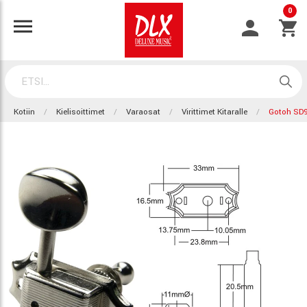
0
Kotiin
Kielisoittimet
Varaosat
Virittimet Kitaralle
Gotoh SD