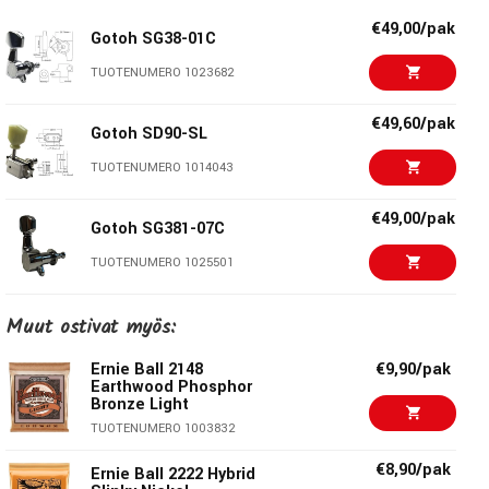
€49,00/pak
Gotoh SG38-01C
TUOTENUMERO 1023682
€49,60/pak
Gotoh SD90-SL
TUOTENUMERO 1014043
€49,00/pak
Gotoh SG381-07C
TUOTENUMERO 1025501
€49,60/pak
Muut ostivat myös:
Gotoh SG360-07
TUOTENUMERO 1014419
Ernie Ball 2148
€9,90/pak
Earthwood Phosphor
Bronze Light
€64,01/pak
Schaller G-Series
Keystone Nickel
TUOTENUMERO 1003832
TUOTENUMERO 1001043
€8,90/pak
Ernie Ball 2222 Hybrid