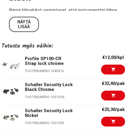
Nämä hihnalukot varmistavat, että instrumenttisi hihna
pysyy tukevasti paikoillaan estäen sen irtoamisen kesken
NÄYTÄ
soiton. Kiinnitys on äärimmäisen helppoa; kiinnitä lukko-
LISÄÄ
osat instrumenttihihnaasi ja korvaa soittimesi hihnatapit
myyntipakkauksen mukana tulevilla hihnalukoilla. Napsauta
Tutustu myös näihin:
lukko kiinni hihnatappiin ja olet valmis esiintymislavalle!
€12,00/kpl
Profile SP100-CR
Tekniset tiedot:
Strap lock chrome
TUOTENUMERO 1045916
Malli:
SP100-BK
€32,40/pak
Materiaali:
Metalli
Schaller Security Lock
Black Chrome
Väri:
Musta
TUOTENUMERO 1001026
Myyntipakkaus:
2 x hihnalukkoa
2 x hihnatappia
€25,30/pak
Schaller Security Lock
Nickel
2 x prikkaa
TUOTENUMERO 1001050
2 x mutteria