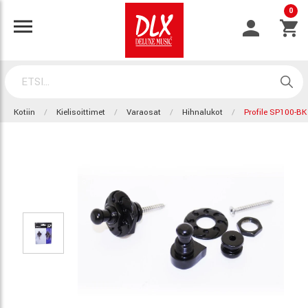
0
Kotiin
Kielisoittimet
Varaosat
Hihnalukot
Profile SP100-BK