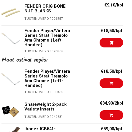
€9,10/kpl
FENDER ORIG BONE
NUT BLANKS
TUOTENUMERO 1006757
Fender Player/Vintera
€18,50/kpl
Series Strat Tremolo
Arm Chrome (Left-
Handed)
TUOTENUMERO 1090456
Muut ostivat myös:
€45,50/kpl
Blackstar PSU-4
Fender Player/Vintera
€18,50/kpl
TUOTENUMERO 1069149
Series Strat Tremolo
Arm Chrome (Left-
Handed)
€6,00/kpl
FENDER 347 SHELL
TUOTENUMERO 1090456
(12PK) THIN
TUOTENUMERO 1058758
€34,90/2kpl
Snareweight 2-pack
Variety Inserts
Ibanez ICB541-
€59,00/kpl
TUOTENUMERO 1049681
BR.Gigbag Classic
POWERPAD®
Ibanez ICB541-
€59,00/kpl
TUOTENUMERO 1074898