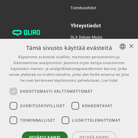
Toimitusehdot
TUOTENUMERO 1016667
Yhteystiedot
DLX Deluxe Music
×
verkkokaupan asiakaspalvelu:
Tämä sivusto käyttää evästeitä
tilaus@dlxmusic.fi
Käytämme evästeitä sisällön, mainosten personointiin ja
Puh: 0207 282240 (arkisin klo
liikenteemme analysointiin. Jaamme myös tietoja sivustomme
FINNISH
13-17)
käytöstäsi mainos- ja analytiikkakumppaneidemme kanssa, jotka
FINNISH
voivat yhdistää ne muihin tietoihin, jotka olet heille antanut tai joita
Puh: 0207 282250 (myymälä)
he ovat keränneet käyttäessäsi palveluitaan.
Lue lisää
ENGLISH
Hermannin Rantatie 10
EHDOTTOMASTI VÄLTTÄMÄTTÖMÄT
00580 Helsinki
Y-tunnus: 1983522-7
SUORITUSKYVYLLISET
KOHDENTAVAT
Myymälän aukioloajat:
TOIMINNALLISET
LUOKITTELEMATTOMAT
Ma-Pe 10-18
La 10-15
HYVÄKSY KAIKKI
HYLKÄÄ KAIKKI