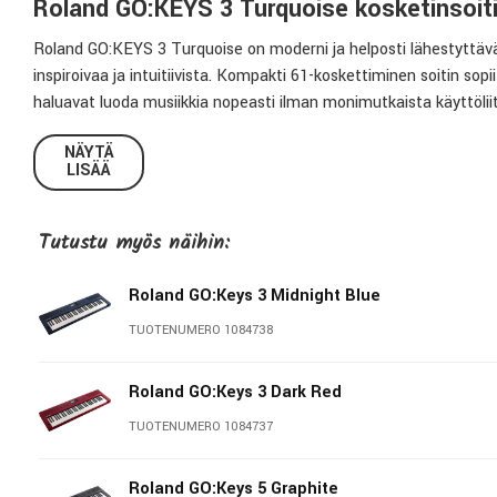
Roland GO:KEYS 3 Turquoise kosketinsoit
Roland GO:KEYS 3 Turquoise on moderni ja helposti lähestyttävä
inspiroivaa ja intuitiivista. Kompakti 61-koskettiminen soitin sopii 
haluavat luoda musiikkia nopeasti ilman monimutkaista käyttöli
Näyttävä Turquoise-viimeistely, sisäänrakennetut kaiuttimet s
NÄYTÄ
LISÄÄ
vaihtoehdon kotiin, matkalle, harjoitteluun ja luovaan säveltämis
ZEN-Core-soundit ja yli 1000 laadukasta ääntä
Tutustu myös näihin:
Rolandin tehokas ZEN-Core -äänilähde tarjoaa yli 1000 korkeala
aikana kehitettyihin legendaarisiin ääniin. Mukana on pianoja, säh
Roland GO:Keys 3 Midnight Blue
muuta modernin musiikin eri tyyleihin.
TUOTENUMERO 1084738
Dynaamiset pianotyyppiset koskettimet ja kosketusherkkyys tekev
Roland GO:Keys 3 Dark Red
Automaattisäestys ja sointusekvensseri
TUOTENUMERO 1084737
GO:KEYS 3 sisältää yli 200 automaattisäestystyyliä, joiden avulla
auttaa luomaan uusia harmonioita ja musiikillisia ideoita nopeast
Roland GO:Keys 5 Graphite