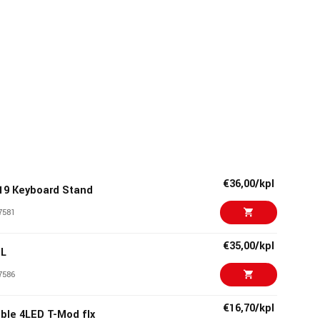
€36,00/kpl
9 Keyboard Stand
7581
€35,00/kpl
BL
7586
€16,70/kpl
ble 4LED T-Mod flx