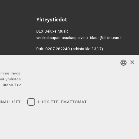
0203
Yhteystiedot
DLX Deluxe Music
verkkokaupan asiakaspalvelu: tilaus@dlxmusic.fi
Puh: 0207 282240 (arkisin klo 13-17)
×
Puh: 0207 282250 (myymälä)
Hermannin Rantatie 10
00580 Helsinki
Jaamme myös
vat yhdistää
FINNISH
Y-tunnus: 1983522-7
eluitaan.
Lue
FINNISH
Myymälän aukioloajat:
ENGLISH
NNALLISET
LUOKITTELEMATTOMAT
Ma-Pe 10-18
La 10-15