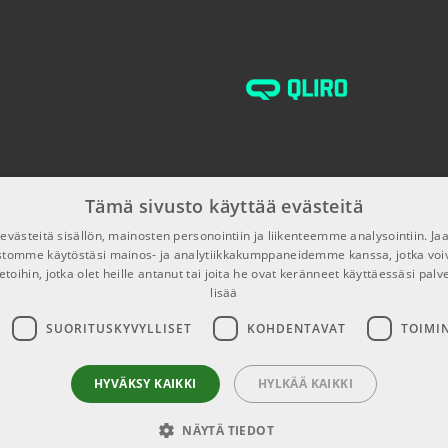
TUOTENUMERO 100
Tämä sivusto käyttää evästeitä
västeitä sisällön, mainosten personointiin ja liikenteemme analysointiin. 
ustomme käytöstäsi mainos- ja analytiikkakumppaneidemme kanssa, jotka voi
etoihin, jotka olet heille antanut tai joita he ovat keränneet käyttäessäsi palv
lisää
SUORITUSKYVYLLISET
KOHDENTAVAT
TOIMI
HYVÄKSY KAIKKI
HYLKÄÄ KAIKKI
NÄYTÄ TIEDOT