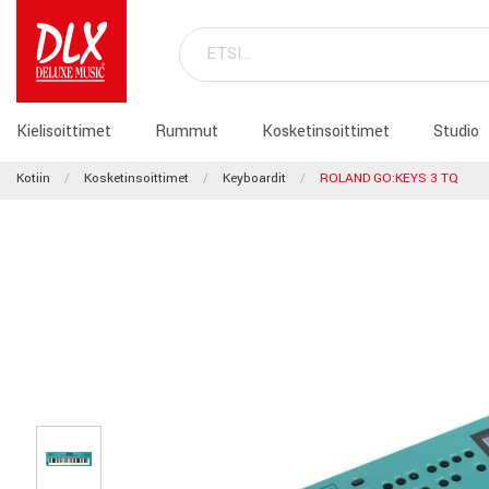
Kielisoittimet
Rummut
Kosketinsoittimet
Studio
Kotiin
Kosketinsoittimet
Keyboardit
ROLAND GO:KEYS 3 TQ