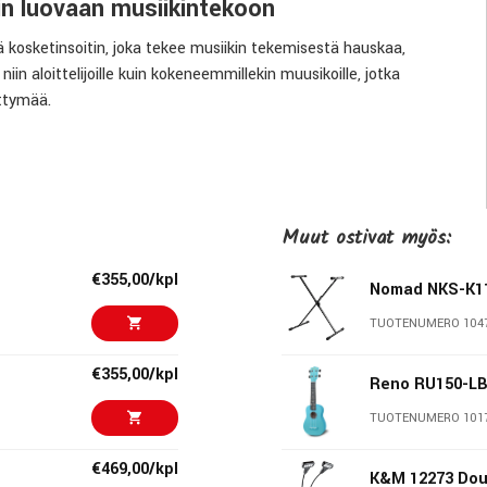
in luovaan musiikintekoon
 kosketinsoitin, joka tekee musiikin tekemisestä hauskaa,
niin aloittelijoille kuin kokeneemmillekin muusikoille, jotka
ittymää.
ekä kevyt rakenne tekevät GO:KEYS 3:sta erinomaisen
een.
Muut ostivat myös:
atuista soundia, jotka perustuvat Rolandin viiden vuosikymmenen
€355,00/kpl
köpianoja, syntetisaattoreita, jousia, bassoja, rumpuja ja paljon
Nomad NKS-K11
TUOTENUMERO 104
ät soitosta ilmaisuvoimaista ja luonnollista.
€355,00/kpl
Reno RU150-L
TUOTENUMERO 101
 voit rakentaa kokonaisia kappaleita helposti. Sointusekvensseri
€469,00/kpl
i, vaikka aiempaa kokemusta musiikin teoriasta ei olisi.
K&M 12273 Dou