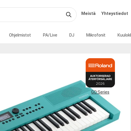
Meistä
Yhteystiedot
Ohjelmistot
PA/Live
DJ
Mikrofonit
Kuulok
GO:Series