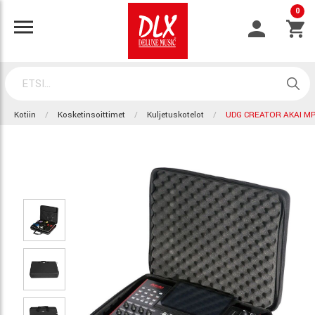
0
Kotiin
Kosketinsoittimet
Kuljetuskotelot
UDG CREATOR AKAI MP