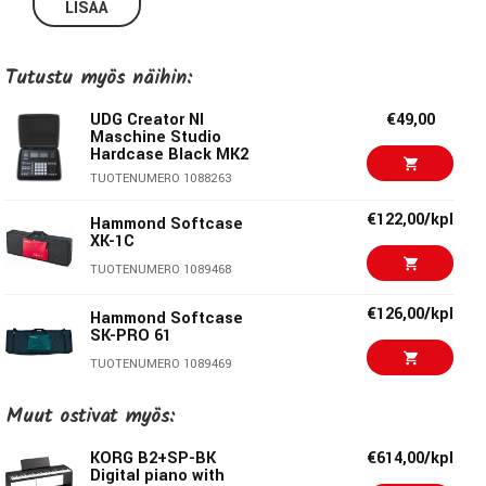
for life on the road. Constructed from durable lightweight
LISÄÄ
compression moulded EVA material with a laminated nylon
exterior these cases provides protection against drops,
Tutustu myös näihin:
scratches & liquids. Skilfully designed & moulded to fit the
Akai MPC X/ Renaissance, these cases are perfect for the
UDG Creator NI
€49,00
travelling DJ that needs to protect their equipment.
Maschine Studio
Hardcase Black MK2
TUOTENUMERO 1088263
Color:
Black
€122,00/kpl
Hammond Softcase
Weight: 1,72 kg
XK-1C
TUOTENUMERO 1089468
Outer dims cm: 53.5 x 44.4 x 14.65 cm
€126,00/kpl
Hammond Softcase
Material: Durashock gjutet EVA-skum
SK-PRO 61
TUOTENUMERO 1089469
Protection: Soft fleece interior
€136,00/kpl
Hammond Softcase
Muut ostivat myös:
SK-PRO 73
KORG B2+SP-BK
€614,00/kpl
TUOTENUMERO 1089471
Digital piano with