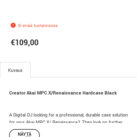
Ei enää tuotannossa
€109,00
Kuvaus
Creator Akai MPC X/Renaissance Hardcase Black
A Digital DJ looking for a professional, durable case solution
for your Akai MPC X/ Renaissance? Then look no further,
UDG have developed a super light EVA Hardcase designed
NÄYTÄ