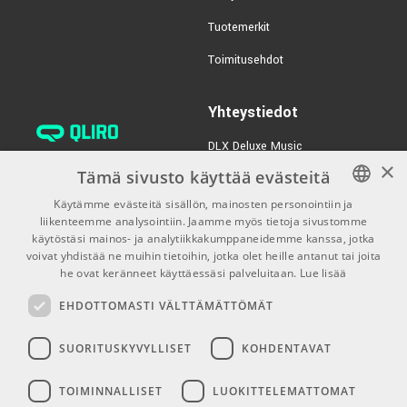
TUOTENUMERO 1092837
Tuotemerkit
€77,00/kpl
Yamaha LP1 Black
Toimitusehdot
TUOTENUMERO 1057365
Yhteystiedot
€21,50
GATOR 61 – 76 Note
Keyboard Cover
DLX Deluxe Music
×
verkkokaupan asiakaspalvelu:
TUOTENUMERO 1091511
Tämä sivusto käyttää evästeitä
tilaus@dlxmusic.fi
Käytämme evästeitä sisällön, mainosten personointiin ja
Puh: 0207 282240 (arkisin klo
liikenteemme analysointiin. Jaamme myös tietoja sivustomme
FINNISH
13-17)
käytöstäsi mainos- ja analytiikkakumppaneidemme kanssa, jotka
FINNISH
voivat yhdistää ne muihin tietoihin, jotka olet heille antanut tai joita
Puh: 0207 282250 (myymälä)
he ovat keränneet käyttäessäsi palveluitaan.
Lue lisää
ENGLISH
Hermannin Rantatie 10
EHDOTTOMASTI VÄLTTÄMÄTTÖMÄT
00580 Helsinki
Y-tunnus: 1983522-7
SUORITUSKYVYLLISET
KOHDENTAVAT
Myymälän aukioloajat:
TOIMINNALLISET
LUOKITTELEMATTOMAT
Ma-Pe 10-18