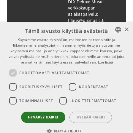
18 sisäänrakennettua
Yamaha P-145BT
DLX Deluxe Music
Soinnit
Black
sointia
verkkokaupan
TUOTENUMERO
asiakaspalvelu:
1090723
Polyfonia
192 ääntä
tilaus@dlxmusic.fi
×
Tämä sivusto käyttää evästeitä
Kaiuttimet /
2 × 8 W sisäänrakennetut
Puh: 0207 282240
Vahvistin
kaiuttimet
(arkisin klo 13-17)
Käytämme evästeitä sisällön, mainosten personointiin ja
liikenteemme analysointiin. Jaamme myös tietoja sivustomme
FINNISH
Puh: 0207 282250
USB‑MIDI, Bluetooth (MIDI
käytöstäsi mainos- ja analytiikkakumppaneidemme kanssa, jotka
(myymälä)
Liitännät
& Audio), line out, kuuloke,
FINNISH
voivat yhdistää ne muihin tietoihin, jotka olet heille antanut tai joita
Hermannin Rantatie 10
pedaali‑liitäntä
he ovat keränneet käyttäessäsi palveluitaan.
Lue lisää
ENGLISH
00580 Helsinki
EHDOTTOMASTI VÄLTTÄMÄTTÖMÄT
Paino
n. 11,2 kg
Y-tunnus: 1983522-7
Mitat (L×S×K)
1322 × 232 × 102 mm
SUORITUSKYVYLLISET
KOHDENTAVAT
Myymälän aukioloajat:
AC‑adapteri / 6 ×
Ma-Pe 10-18
Virta
TOIMINNALLISET
LUOKITTELEMATTOMAT
AA‑paristoa (valinnainen)
La 10-15
HYVÄKSY KAIKKI
HYLKÄÄ KAIKKI
Soveltuvuus
NÄYTÄ TIEDOT