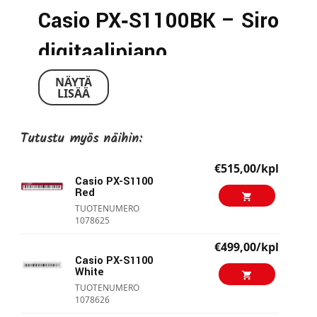
Casio PX‑S1100BK – Siro
digitaalipiano
NÄYTÄ
LISÄÄ
Yleiskuvaus
PX‑S1100BK yhdistää pienen koon, elegantin
Tutustu myös näihin:
muotoilun ja aidon pianotuntuman. Sen 88
painotettua kosketinta ja AiR‑äänimoottori
€515,00/kpl
tuottavat autenttisen soittokokemuksen, ja
Casio PX-S1100
Red
kompakti runko sopii hyvin kotikäyttöön tai
TUOTENUMERO
pieniin tiloihin.
1078625
€499,00/kpl
Koskettimisto ja soitettavuus
Casio PX-S1100
White
88‑kosketininen Smart Scaled Hammer
TUOTENUMERO
Action Keyboard -kosketinmekanismi
1078626
jäljittelee akustisen piano kosketustuntumaa