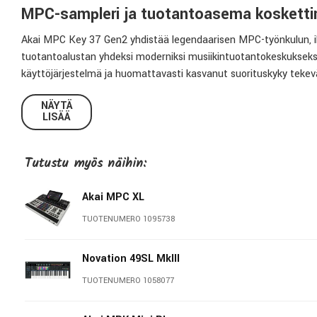
MPC-sampleri ja tuotantoasema kosketti
Akai MPC Key 37 Gen2 yhdistää legendaarisen MPC-työnkulun, i
tuotantoalustan yhdeksi moderniksi musiikintuotantokeskukseks
käyttöjärjestelmä ja huomattavasti kasvanut suorituskyky tekevät s
kosketinsoittajille, jotka haluavat luoda kokonaisia tuotantoja il
NÄYTÄ
LISÄÄ
MPC-työnkulku yhdistettynä koskettimistoon
MPC Key 37 Gen2 yhdistää 37 koskettimen syntetisaattorikoske
Tutustu myös näihin:
RGB-valaistut padit samaan laitteeseen. Tämä mahdollistaa me
kokonaisten kappaleiden luomisen yhdellä työasemalla.
Akai MPC XL
Uuden sukupolven suorituskyky
TUOTENUMERO 1095738
Kahdeksanytiminen ARM-prosessori tarjoaa jopa nelinkertaisen s
on jopa 16 stereoaudiokanavaa sekä jopa 32 samanaikaisesti toi
Novation 49SL MkIII
tuotannot täysin standalone-tilassa.
TUOTENUMERO 1058077
MPC3-käyttöjärjestelmä ja Linear Arranger