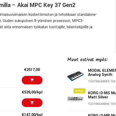
milla – Akai MPC Key 37 Gen2
lmaisuvoimaisen koskettimiston ja tehokkaan standalone-
i. Uuden sukupolven 8-ytiminen prosessori, MPC3-
iitä erinomaisen työkalun tuottajille, biisintekijöille ja
man tietokonetta.
ttimiston aftertouch-toiminnolla sekä MPC:n legendaariset
Muut ostivat myös:
lodioiden, harmonioiden, rumpukomppien, samplejen ja
€2517,00
MODAL ELEMENT
Analog Synth
TUOTENUMERO 109
uorituskyvyn edelliseen sukupolveen verrattuna. Käytettävissä
mivaa plug-in-soitinta, mikä mahdollistaa aiempaa laajemmat
€539,00/kpl
KORG i3-MS Mu
Matt Silver
TUOTENUMERO 109
€147,00/kpl
KORG i3-MB Mu