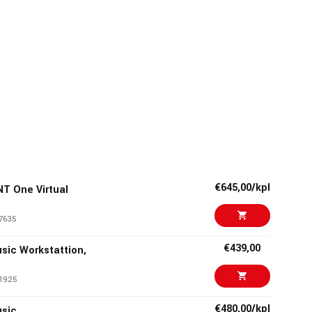
€645,00/kpl
 One Virtual
7635
€439,00
sic Workstattion,
1925
€480,00/kpl
sic