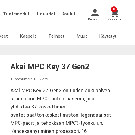
0
Tuotemerkit
Uutuudet
Koulut
Kirjaudu
Kassalle
keet
Kaapelit
Telineet
Muut
Käytetyt
Akai MPC Key 37 Gen2
Tuotenumero 1097279
Akai MPC Key 37 Gen2 on uuden sukupolven
standalone MPC-tuotantoasema, joka
yhdistää 37 koskettimen
syntetisaattorikoskettimiston, legendaariset
MPC-padit ja tehokkaan MPC3-työnkulun.
Kahdeksanytiminen prosessori, 16