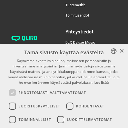
Tuotemerkit
€147,00/kpl
Akai MPK Mini Plus
Toimitusehdot
TUOTENUMERO 1078227
Yhteystiedot
€39,20/kpl
Nektar SE25
DLX Deluxe Music
×
TUOTENUMERO 1063134
verkkokaupan asiakaspalvelu:
Tämä sivusto käyttää evästeitä
tilaus@dlxmusic.fi
Käytämme evästeitä sisällön, mainosten personointiin ja
Puh: 0207 282240 (arkisin klo
liikenteemme analysointiin. Jaamme myös tietoja sivustomme
FINNISH
13-17)
käytöstäsi mainos- ja analytiikkakumppaneidemme kanssa, jotka
FINNISH
voivat yhdistää ne muihin tietoihin, jotka olet heille antanut tai joita
Puh: 0207 282250 (myymälä)
he ovat keränneet käyttäessäsi palveluitaan.
Lue lisää
ENGLISH
Hermannin Rantatie 10
EHDOTTOMASTI VÄLTTÄMÄTTÖMÄT
00580 Helsinki
Y-tunnus: 1983522-7
SUORITUSKYVYLLISET
KOHDENTAVAT
Myymälän aukioloajat:
TOIMINNALLISET
LUOKITTELEMATTOMAT
Ma-Pe 10-18