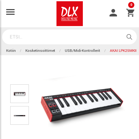
0
Kotiin
Kosketinsoittimet
USB/Midi-Kontrollerit
AKAI LPK25MKII