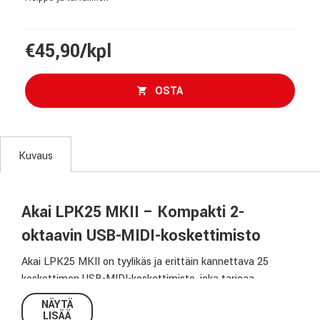
€45,90/kpl
OSTA
Kuvaus
Akai LPK25 MKII – Kompakti 2-
oktaavin USB-MIDI-koskettimisto
Akai LPK25 MKII on tyylikäs ja erittäin kannettava 25
koskettimen USB-MIDI-koskettimisto, joka tarjoaa
erinomaisen soittotuntuman ja toimii täydellisesti kaikkien
NÄYTÄ
suosituimpien musiikkiohjelmien kanssa. Se on täydellinen
LISÄÄ