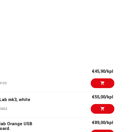
€45,90/kpl
8193
€55,00/kpl
Lab mk3, white
0602
€89,00/kpl
lab Orange USB
oard.