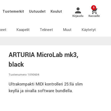
0
Tuotemerkit
Uutuudet
Koulut
Kirjaudu
Kassalle
keet
Kaapelit
Telineet
Muut
Käytetyt
ARTURIA MicroLab mk3,
black
Tuotenumero 1090604
Ultrakompakti MIDI kontrolleri 25:llä slim
keyllä ja oivalla software bundlella.