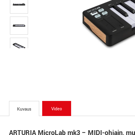
Video
Kuvaus
ARTURIA MicroLab mk3 – MIDI-ohjain, m