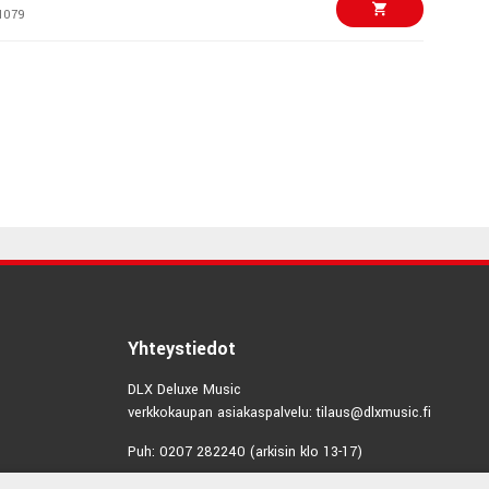
1079
€85,00/kpl
ab 3 WH
8128
€118,00/kpl
ep mk2
4547
€169,00/kpl
ep 37-mk2 USB
6675
€1077,00/kpl
Yhteystiedot
ntrol S88 MK3
DLX Deluxe Music
1978
verkkokaupan asiakaspalvelu: tilaus@dlxmusic.fi
€89,00/kpl
b 3 BK
Puh: 0207 282240 (arkisin klo 13-17)
8678