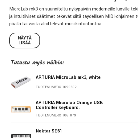
MicroLab mk3 on suunniteltu nykypäivän moderneille luoville teki
ja intuitiiviset säätimet tekevät siitä täydellisen MIDI-ohjaimen t
päällä tai vasta aloittelevat musiikintuotantoa.
Kestävän ja kevyen rakenteen sekä plug-and-play USB-yhteyden a
NÄYTÄ
LISÄÄ
välittömästi. Täysi yhteensopivuus suosituimpien DAWien, kuten 
ominaisuudet kuten sointutila ja kaksoiskosketusnauhat mahdollis
Tutustu myös näihin:
Luo missä ja milloin tahansa
Pieni, kevyt, kestävä ja USB-virralla toimiva – ihanteellinen mob
ARTURIA MicroLab mk3, white
TUOTENUMERO 1090602
Aito soittotuntuma
Korkealaatuisen kapean koskettimiston ansiosta MicroLab mk3 ta
ARTURIA Microlab Orange USB
Controller keyboard.
musiikkisi ansaitsee.
TUOTENUMERO 1061079
Kaikki mitä tarvitset
Nektar SE61
MicroLab mk3 tarjoaa suuren soundin 500 huolella valitulla Analog 