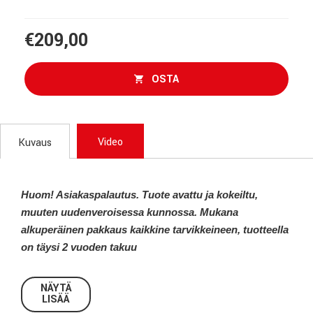
€209,00
OSTA
Video
Kuvaus
Huom! Asiakaspalautus. Tuote avattu ja kokeiltu,
muuten uudenveroisessa kunnossa. Mukana
alkuperäinen pakkaus kaikkine tarvikkeineen, tuotteella
on täysi 2 vuoden takuu
Novation Impulse 49 MIDI-
NÄYTÄ
LISÄÄ
koskettimisto