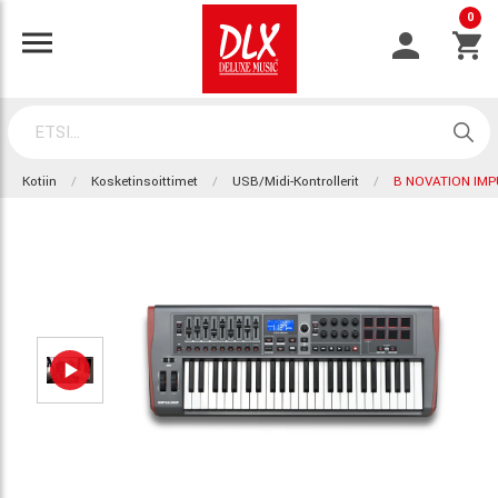
0
Kotiin
Kosketinsoittimet
USB/Midi-Kontrollerit
B NOVATION IMP