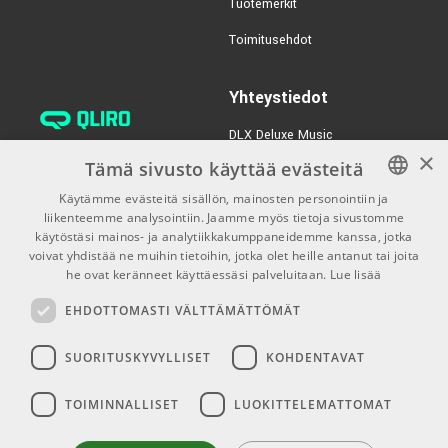
Tuotemerkit
Vankka ja kestävä rakenne livekäyttöön
€152,00/kpl
Novation Launchkey
Toimitusehdot
Mini 37 MK4
TUOTENUMERO 1086743
Yhteystiedot
€181,00
Nektar Impact LX49
DLX Deluxe Music
mk3
×
verkkokaupan asiakaspalvelu:
Tämä sivusto käyttää evästeitä
TUOTENUMERO 1093730
tilaus@dlxmusic.fi
Käytämme evästeitä sisällön, mainosten personointiin ja
Puh: 0207 282240 (arkisin klo
liikenteemme analysointiin. Jaamme myös tietoja sivustomme
FINNISH
13-17)
käytöstäsi mainos- ja analytiikkakumppaneidemme kanssa, jotka
FINNISH
voivat yhdistää ne muihin tietoihin, jotka olet heille antanut tai joita
Puh: 0207 282250 (myymälä)
he ovat keränneet käyttäessäsi palveluitaan.
Lue lisää
ENGLISH
Hermannin Rantatie 10
EHDOTTOMASTI VÄLTTÄMÄTTÖMÄT
00580 Helsinki
Y-tunnus: 1983522-7
SUORITUSKYVYLLISET
KOHDENTAVAT
Myymälän aukioloajat:
TOIMINNALLISET
LUOKITTELEMATTOMAT
Ma-Pe 10-18
La 10-15