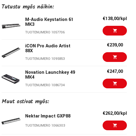
Tutustu myös näihin:
käyttövalmis. Ei erillisiä ajureita
Toimii myös iPadin kanssa (vaatii toimiakseen iPad
€138,00/kpl
M-Audio Keystation 61
Camera connection-paketin, ei mukana
MK3
myyntipakkauksessa)
TUOTENUMERO 1057706
Mukana kattava softabundle
Mitat: 137.8 x 21.6 x 7.3 cm
€239,00
iCON Pro Audio Artist
Paino: 6.24 kg
88X
TUOTENUMERO 1095853
€247,00
Novation Launchkey 49
MK4
TUOTENUMERO 1086734
€189,00/kpl
IK Multimedia Irig Keys
Muut ostivat myös:
I/O 25
TUOTENUMERO 1055667
€262,00/kpl
Nektar Impact GXP88
ARTURIA Keylab
€211,00/kpl
TUOTENUMERO 1066303
Essential 61 Mk3 -
Black