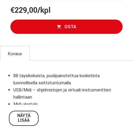
€229,00/kpl
OSTA
Kuvaus
88 täysikokoista, puolipainotettua kosketinta
luonnollisella soittotuntumalla
USB/Midi – ohjelmistojen ja virtuali-instrumenttien
hallintaan
Midi ulostulo
Voimakkuusliuku, transponointi ja up/down-painikkeet
NÄYTÄ
kontrollointia varten
LISÄÄ
Picth bend-ja modulaatiopyörä
”Plug and play” – kytke tietokoneeseesi ja laite on heti