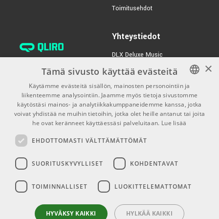
ARTURIA MicroLab
Toimitusehdot
mk3, black
TUOTENUMERO 1090604
Yhteystiedot
€85,00/kpl
Nektar SE61
DLX Deluxe Music
TUOTENUMERO 1071980
verkkokaupan asiakaspalvelu:
×
Tämä sivusto käyttää evästeitä
tilaus@dlxmusic.fi
Käytämme evästeitä sisällön, mainosten personointiin ja
Puh: 0207 282240 (arkisin klo
liikenteemme analysointiin. Jaamme myös tietoja sivustomme
FINNISH
13-17)
käytöstäsi mainos- ja analytiikkakumppaneidemme kanssa, jotka
FINNISH
voivat yhdistää ne muihin tietoihin, jotka olet heille antanut tai joita
Puh: 0207 282250 (myymälä)
he ovat keränneet käyttäessäsi palveluitaan.
Lue lisää
ENGLISH
Hermannin Rantatie 10
EHDOTTOMASTI VÄLTTÄMÄTTÖMÄT
00580 Helsinki
Y-tunnus: 1983522-7
SUORITUSKYVYLLISET
KOHDENTAVAT
Myymälän aukioloajat:
TOIMINNALLISET
LUOKITTELEMATTOMAT
Ma-Pe 10-18
La 10-15
HYVÄKSY KAIKKI
HYLKÄÄ KAIKKI