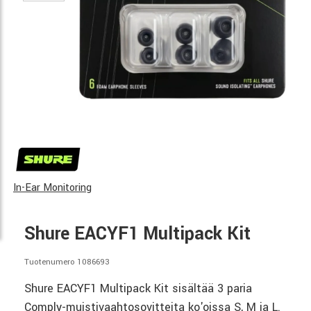
In-Ear Monitoring
Shure EACYF1 Multipack Kit
Tuotenumero 1086693
Shure EACYF1 Multipack Kit sisältää 3 paria
Comply-muistivaahtosovitteita ko'oissa S, M ja L.