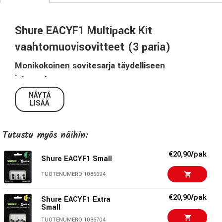
Shure EACYF1 Multipack Kit
vaahtomuovisovitteet (3 paria)
Monikokoinen sovitesarja täydelliseen
istuvuuteen
Shure EACYF1 Multipack Kit sisältää kolme paria Complyn
NÄYTÄ
LISÄÄ
100-sarjan vaahtomuovisovitteita ko'oissa Small, Medium
ja Large. Tämä pakkaus on erinomainen valinta käyttäjälle,
joka haluaa löytää juuri itselleen parhaiten sopivan koon.
Tutustu myös näihin:
Sovitteet on suunniteltu erityisesti Shure Sound Isolating™
-kuulokkeisiin.
€20,90/pak
Shure EACYF1 Small
Äänieristystä ja käyttömukavuutta koko päiväksi
TUOTENUMERO 1086694
Pehmeä muistivaahto mukautuu korvakäytävään tarjoten
€20,90/pak
Shure EACYF1 Extra
tukevan ja miellyttävän istuvuuden sekä jopa 37 dB
Small
passiivisen äänieristyksen. Tämä mahdollistaa musiikin
TUOTENUMERO 1086704