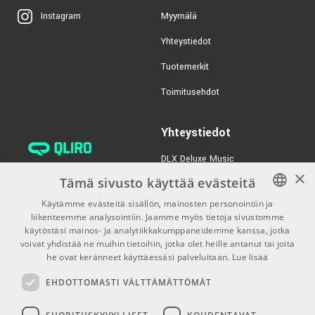
Myymälä
Instagram
Yhteystiedot
Tuotemerkit
Toimitusehdot
Yhteystiedot
DLX Deluxe Music
×
verkkokaupan asiakaspalvelu:
Tämä sivusto käyttää evästeitä
tilaus@dlxmusic.fi
Käytämme evästeitä sisällön, mainosten personointiin ja
Puh: 0207 282240 (arkisin klo
liikenteemme analysointiin. Jaamme myös tietoja sivustomme
FINNISH
13-17)
käytöstäsi mainos- ja analytiikkakumppaneidemme kanssa, jotka
FINNISH
voivat yhdistää ne muihin tietoihin, jotka olet heille antanut tai joita
Puh: 0207 282250 (myymälä)
he ovat keränneet käyttäessäsi palveluitaan.
Lue lisää
ENGLISH
Hermannin Rantatie 10
EHDOTTOMASTI VÄLTTÄMÄTTÖMÄT
00580 Helsinki
Y-tunnus: 1983522-7