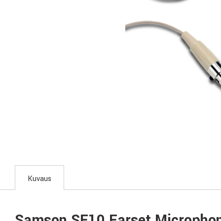
Kuvaus
Samson SE10 Earset Micropho