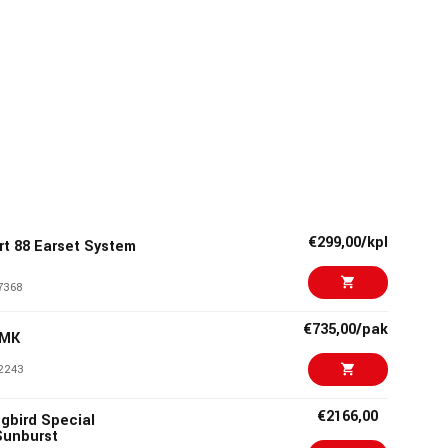
€299,00/kpl
t 88 Earset System
7368
€735,00/pak
DMK
2243
€2166,00
gbird Special
Sunburst