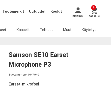
0
Tuotemerkit
Uutuudet
Koulut
Kirjaudu
Kassalle
keet
Kaapelit
Telineet
Muut
Käytetyt
Samson SE10 Earset
Microphone P3
Tuotenumero 1047940
Earset-mikrofoni