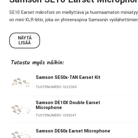
SE10 Earset-mikrofoni on miellyttävä ja huomaamaton miniatyyri
on mini-XLR-liitin, joka on yhteensopiva Samsonin vyölähettimie
Tekniset tiedot:
NÄYTÄ
LISÄÄ
Malli:
SE10/P3
Mikrofonikapseli:
Kondensaattori
Tutustu myös näihin:
Suuntakuvio:
Pallo
Johtoliitin:
P3 mini-XLR
Samson SE50x-TAN Earset Kit
Väri:
Beige
TUOTENUMERO 1022363
Samson DE10X Double Earset
Samson technologies
Microphone
TUOTENUMERO 1059247
Samson aloitti toimintansa jo 30 vuotta sitten pienenä langatt
tuonut langattoman äänitekniikan alalle useita innovaatioita, k
Samson DE60x Earset Microphone
Tänään Samsonin tuotteet tarjoavat käteviä ratkaisuja moninaisi