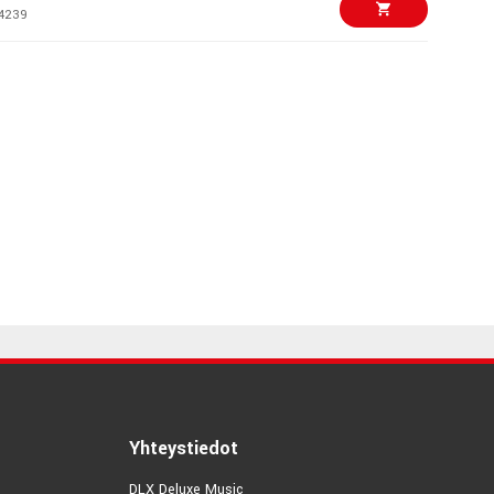
4239
€449,00/kpl
o Apollo Solo USB
n, B-stock.
2300
€555,00
 Studio Natural
7005
€1190,00/kpl
000-10E Retro
5753
€299,00/kpl
2617
€125,00/kpl
Yhteystiedot
boStomp Mini
DLX Deluxe Music
0689