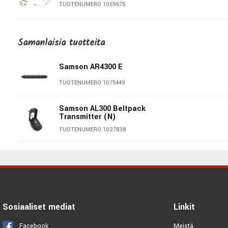
TUOTENUMERO 1059675
Samson Go-Mic USB Clip
Microphone
Samanlaisia ​​tuotteita
TUOTENUMERO 1023640
Samson AR4300 E
sE Electronics V3 Dynamic
Microphone
TUOTENUMERO 1075449
TUOTENUMERO 1063448
Samson AL300 Beltpack
Transmitter (N)
sE Electronics NEOM USB
Microphone
TUOTENUMERO 1027838
TUOTENUMERO 1075780
sE Electronics V2 Switch -
Microphone
TUOTENUMERO 1081545
Sosiaaliset mediat
Linkit
Gravity MS-TBA01 Microphone
arm
Facebook
Meistä