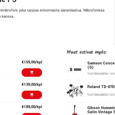
mikrofoni, joka tarjoaa erinomaista äänenlaatua. Mikrofonissa
n kanssa.
Muut ostivat myös:
€159,00/kpl
Samson Concer
(G)
TUOTENUMERO 104
€139,00/kpl
Roland TD-07
TUOTENUMERO 107
omien mikrofonien valmistajana. Vuosien varrella Samson on
uten dbx-kohinanvaimennuksen sekä valittavat lähetystaajuudet.
€189,00/kpl
Gibson Hummin
in äänijärjestelmiin sekä ammatti- että kotiympäristöissä
Satin Vintage 