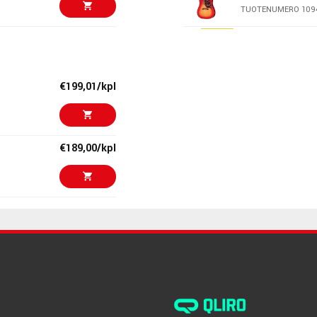
TUOTENUMERO 109
€69,00/kpl
Universal Audi
Heritage Editio
TUOTENUMERO 107
€199,01/kpl
€69,00/kpl
Epiphone J-200
TUOTENUMERO 109
€189,00/kpl
€110,00
Martin Guitar 
Sapele
TUOTENUMERO 109
€59,00/kpl
ALTO BUSKER
TUOTENUMERO 108
€59,00/kpl
Peterson Stro
TUOTENUMERO 108