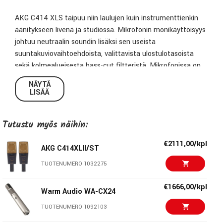
AKG C414 XLS taipuu niin laulujen kuin instrumenttienkin
äänitykseen livenä ja studiossa. Mikrofonin monikäyttöisyys
johtuu neutraalin soundin lisäksi sen useista
suuntakuviovaihtoehdoista, valittavista ulostulotasoista
sekä kolmealueisesta bass-cut filtteristä. Mikrofonissa on
myös pienimmätkin piikit ilmaiseva led-valo.
NÄYTÄ
LISÄÄ
2 kpl AKG C414 XLS-mikrofoneja
Kelluvat "hämähäkkitelineet" mikrofoneille
Tutustu myös näihin:
2 kpl tuulisuojia
Telineen stereoparille (Stereo mounting bar)
€2111,00/kpl
1 x Stereo mounting bar
AKG C414XLII/ST
Alumiinisen kantolaatikon mikrofoneille ja tarvikkeille
TUOTENUMERO 1032275
€1666,00/kpl
Warm Audio WA-CX24
TUOTENUMERO 1092103