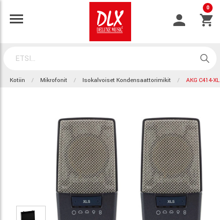
0
Kotiin
Mikrofonit
Isokalvoiset Kondensaattorimikit
AKG C414-X