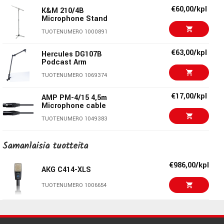
€739,00/pak
Warm Audio WA-14SP
€60,00/kpl
TUOTENUMERO 1000201
K&M 210/4B
Microphone Stand
TUOTENUMERO 1083104
€120,00/kpl
TUOTENUMERO 1000891
DiMarzio DP212BK
TUOTENUMERO 1020795
€63,00/kpl
Hercules DG107B
Podcast Arm
€1259,00/kpl
Audeze LCD-X
TUOTENUMERO 1069374
Headphones
€17,00/kpl
TUOTENUMERO 1070631
AMP PM-4/15 4,5m
Microphone cable
€1290,00/kpl
TUOTENUMERO 1049383
RME Fireface UCX II
TUOTENUMERO 1071587
€191,00/kpl
Samanlaisia ​​tuotteita
sE Electronics RF PRO
Squier Classic Vibe Le
€549,00
TUOTENUMERO 1063418
€986,00/kpl
Bass VI Lrl Burgundy
AKG C414-XLS
Mist
€33,00/kpl
sE Electronics METAL
TUOTENUMERO 1006654
TUOTENUMERO 1090480
Pop Filter
TUOTENUMERO 1063470