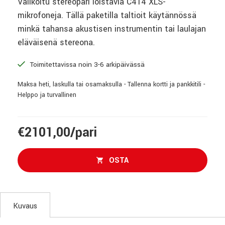
Valikoitu stereopari loistavia C414 XLS-
mikrofoneja. Tällä paketilla taltioit käytännössä
minkä tahansa akustisen instrumentin tai laulajan
eläväisenä stereona.
Toimitettavissa noin 3-6 arkipäivässä
Maksa heti, laskulla tai osamaksulla - Tallenna kortti ja pankkitili -
Helppo ja turvallinen
€2101,00/pari
OSTA
Kuvaus