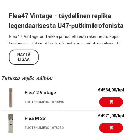
Flea47 Vintage - täydellinen replika
legendaarisesta U47-putkimikrofonista
Flea47 Vintage on tarkka ja huolellisesti rakennettu kopio
kuuluisasta U47-putkimikrofonista, jota pidetään yleisesti
kaikkien aikojen parhaimpana studiomikrofonina. Tämä
NÄYTÄ
putkimikrofoni
tarjoaa kompromissittoman U47-soundin,
LISÄÄ
joka tunnetaan lämpimästä, täyteläisestä ja
yksityiskohtaisesta äänimaailmastaan.
Tutustu myös näihin:
Ominaisuudet ja rakenne
€4564,00/kpl
Flea12 Vintage
Kapseli (vakio):
F7-kapseli, tarkka replika
alkuperäisestä M7-kapselista.
TUOTENUMERO 1070096
Kapseli (vaihtoehto):
F47-kapseli, identtinen kopio
€4971,00/kpl
arvostetusta K47-kapselista, saatavilla ilman
Flea M 251
lisäkustannuksia.
TUOTENUMERO 1078230
Muuntaja:
BV8-muuntajaklooni, joka jäljittelee klassisen