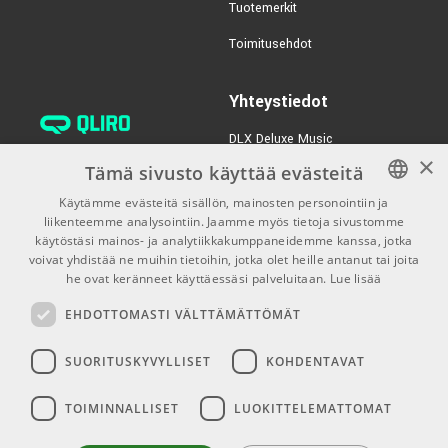
Tuotemerkit
Ernie Ball 6391 Braided
€35,40/kpl
Microphone Cable, 4.5
Toimitusehdot
Meter
TUOTENUMERO 1077258
Yhteystiedot
€23,80/kpl
K&M 23956 Popkiller
DLX Deluxe Music
×
TUOTENUMERO 1000953
verkkokaupan asiakaspalvelu:
Tämä sivusto käyttää evästeitä
tilaus@dlxmusic.fi
Käytämme evästeitä sisällön, mainosten personointiin ja
€19,00/kpl
AMP PM-4/25 7,5m
Puh: 0207 282240 (arkisin klo
liikenteemme analysointiin. Jaamme myös tietoja sivustomme
FINNISH
Microphone cable
13-17)
käytöstäsi mainos- ja analytiikkakumppaneidemme kanssa, jotka
TUOTENUMERO 1001280
FINNISH
voivat yhdistää ne muihin tietoihin, jotka olet heille antanut tai joita
Puh: 0207 282250 (myymälä)
he ovat keränneet käyttäessäsi palveluitaan.
Lue lisää
ENGLISH
€35,00/kpl
Nomad NMS-6606
Hermannin Rantatie 10
Microphone Stand
EHDOTTOMASTI VÄLTTÄMÄTTÖMÄT
00580 Helsinki
TUOTENUMERO 1046922
Y-tunnus: 1983522-7
SUORITUSKYVYLLISET
KOHDENTAVAT
Myymälän aukioloajat:
TOIMINNALLISET
LUOKITTELEMATTOMAT
Ma-Pe 10-18
La 10-15