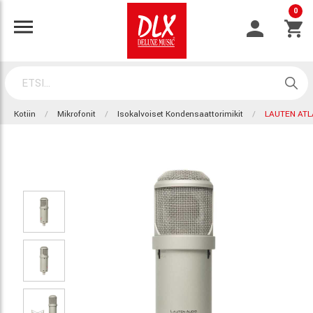
0
Kotiin
Mikrofonit
Isokalvoiset Kondensaattorimikit
LAUTEN ATL