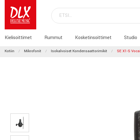
Kielisoittimet
Rummut
Kosketinsoittimet
Studio
Kotiin
Mikrofonit
Isokalvoiset Kondensaattorimikit
SE X1-S Voca