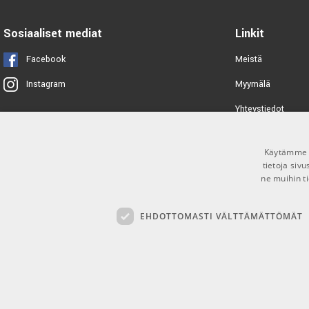
sE Electronics METAL Pop Filter
Sosiaaliset mediat
Linkit
TUOTENUMERO 1063470
Facebook
Meistä
sE Electronics Dual Pop Filter
Myymälä
Instagram
TUOTENUMERO 1063477
Yhteystiedot
Tuotemerkit
Ernie Ball 6391 Braided
Microphone Cable, 4.5 Meter
Käytämme e
Toimitusehdot
tietoja siv
TUOTENUMERO 1077258
ne muihin ti
K&M 23956 Popkiller
EHDOTTOMASTI VÄLTTÄMÄTTÖMÄT
TUOTENUMERO 1000953
AMP PM-4/25 7,5m Microphone
cable
TUOTENUMERO 1001280