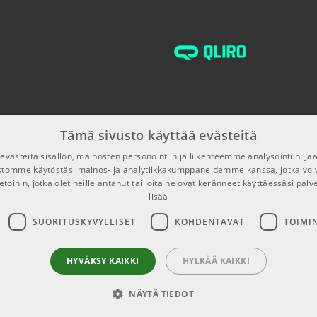
TUOTENUMERO 106
€33,00/kpl
€44,00/kpl
Tämä sivusto käyttää evästeitä
€35,40/kpl
västeitä sisällön, mainosten personointiin ja liikenteemme analysointiin. 
ustomme käytöstäsi mainos- ja analytiikkakumppaneidemme kanssa, jotka voi
etoihin, jotka olet heille antanut tai joita he ovat keränneet käyttäessäsi palv
lisää
€23,80/kpl
SUORITUSKYVYLLISET
KOHDENTAVAT
TOIMI
€19,00/kpl
HYVÄKSY KAIKKI
HYLKÄÄ KAIKKI
NÄYTÄ TIEDOT