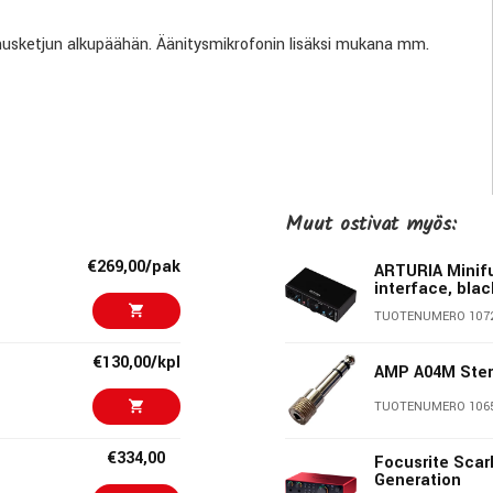
ennusketjun alkupäähän. Äänitysmikrofonin lisäksi mukana mm.
Muut ostivat myös:
€269,00/pak
ARTURIA Minif
interface, blac
TUOTENUMERO 107
€130,00/kpl
sainvälisesti arvostetuksi valmistajaksi. Tuotemerkin takaa
AMP A04M Ster
ta ihmisiä ympäri maailman, neljässä kaupungissa kolmella
TUOTENUMERO 106
€334,00
Focusrite Scarl
Generation