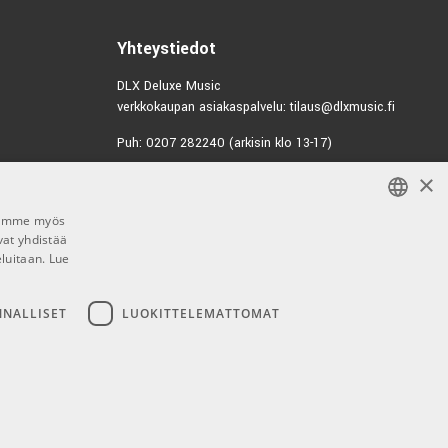
4749
Yhteystiedot
DLX Deluxe Music
verkkokaupan asiakaspalvelu: tilaus@dlxmusic.fi
Puh: 0207 282240 (arkisin klo 13-17)
×
Puh: 0207 282250 (myymälä)
Hermannin Rantatie 10
Jaamme myös
00580 Helsinki
vat yhdistää
FINNISH
Y-tunnus: 1983522-7
eluitaan.
Lue
FINNISH
Myymälän aukioloajat:
ENGLISH
NNALLISET
LUOKITTELEMATTOMAT
Ma-Pe 10-18
La 10-15