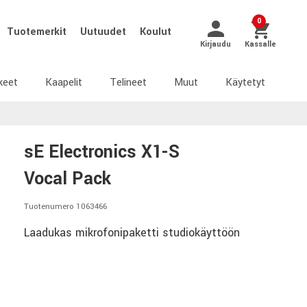
0
Tuotemerkit
Uutuudet
Koulut
Kirjaudu
Kassalle
keet
Kaapelit
Telineet
Muut
Käytetyt
sE Electronics X1-S
Vocal Pack
Tuotenumero 1063466
Laadukas mikrofonipaketti studiokäyttöön