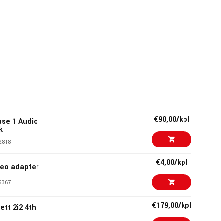
€90,00/kpl
use 1 Audio
k
2818
€4,00/kpl
eo adapter
5367
€179,00/kpl
ett 2i2 4th