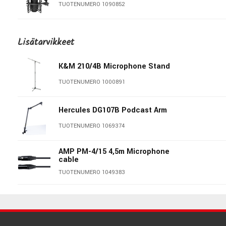
TUOTENUMERO 1090852
sE Electronics T2
Lisätarvikkeet
TUOTENUMERO 1063427
K&M 210/4B Microphone Stand
sE Electronics V-BEAT B-stock
TUOTENUMERO 1000891
TUOTENUMERO 1097253
Hercules DG107B Podcast Arm
sE Electronics V-BEAT-Black
TUOTENUMERO 1069374
TUOTENUMERO 1096527
AMP PM-4/15 4,5m Microphone
cable
sE Electronics V-BEAT
TUOTENUMERO 1049383
TUOTENUMERO 1063449
sE Electronics RF PRO
sE Electronics sE7 (Pair)
TUOTENUMERO 1063418
TUOTENUMERO 1063429