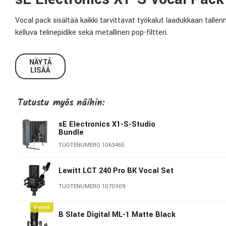
Vocal pack sisältää kaikki tarvittavat työkalut laadukkaan tall
kelluva telinepidike sekä metallinen pop-filtteri.
Tekniset tiedot:
NÄYTÄ
LISÄÄ
Mikrofoni:
X1-S-mikrofoni
Telinepidike:
sE Isolation Pack (pop-filtterillä)
Tutustu myös näihin:
Mikrofonikaapeli:
3m XLR-XLR
sE Electronics X1-S-Studio
Bundle
sE Electronics
TUOTENUMERO 1063465
Vuonna 2000 perustettu sE Electronics on nopeasti kasvanut kan
Lewitt LCT 240 Pro BK Vocal Set
löytyy joukku innokkaita, luovia ja asialleen täysin omistautunei
TUOTENUMERO 1070909
mantereella.
B Slate Digital ML-1 Matte Black