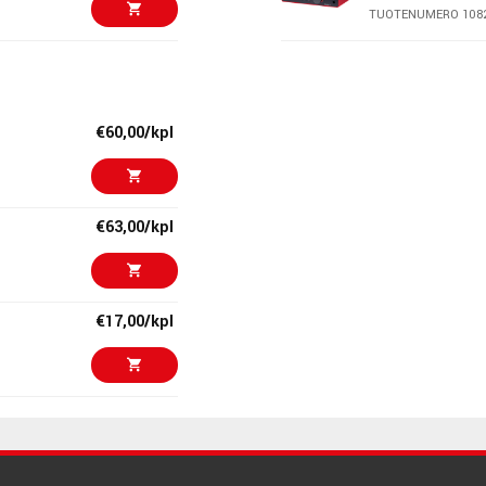
TUOTENUMERO 108
€515,00/kpl
K&M 210/8B Mi
TUOTENUMERO 100
€60,00/kpl
€169,00
Dunlop Delrin 
TUOTENUMERO 105
€63,00/kpl
€199,00/kpl
sE Electronics
Bundle
TUOTENUMERO 106
€17,00/kpl
€188,00/kpl
Epiphone Les P
Yellow
TUOTENUMERO 109
€191,00/kpl
€209,00/pari
Epiphone Les P
Yellow