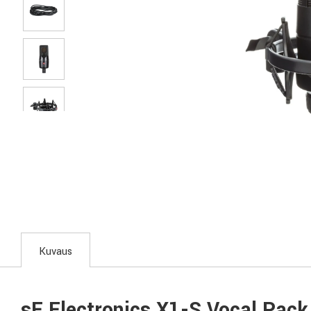
Kuvaus
sE Electronics X1-S Vocal Pack