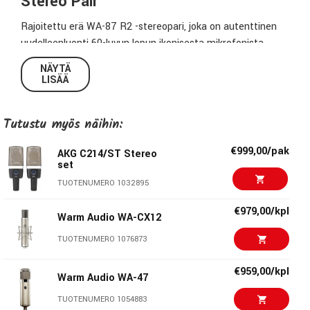
Stereo Pair
Rajoitettu erä WA-87 R2 -stereopari, joka on autenttinen
uudelleenluonti 60-luvun lopun ikonisesta mikrofonista.
Tätä legendaarista studiomikrofonia pidetään yhtenä
NÄYTÄ
kaikkien aikojen parhaista. Alkuperäiset 87-mallit ovat olleet
LISÄÄ
käytössä artistien joukossa, joka ulottuu Paul
McCartneysta ja David Bowiesta aina Calvin Harrisiin ja Ed
Tutustu myös näihin:
Sheeraniin.
€999,00/pak
AKG C214/ST Stereo
Legendaarinen soundi laululle ja muille
set
äänilähteille
TUOTENUMERO 1032895
Kuten alkuperäinen, WA-87 R2 tuottaa pehmeän basson ja
€979,00/kpl
keskialueen sekä kristallinkirkkaan yläpään, jota
Warm Audio WA-CX12
ääniteknikot ovat tavoitelleet vuosikymmenten ajan. Sen
TUOTENUMERO 1076873
tunnusomainen 7–10 kHz korostus tuo laululle ja muille
äänilähteille radiosoittoon sopivan kirkkauden. Kolme
€959,00/kpl
Warm Audio WA-47
suuntakuviota tekevät mikrofonista monipuolisen valinnan
kaikenlaisiin äänitystilanteisiin.
TUOTENUMERO 1054883