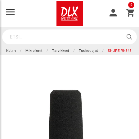
0
Kotiin
Mikrofonit
Tarvikkeet
Tuulisuojat
SHURE RK345