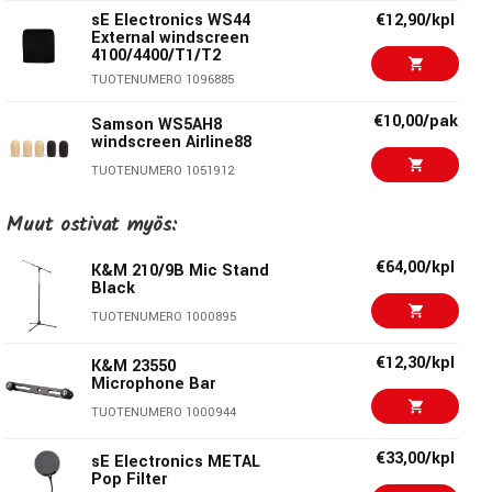
sE Electronics WS44
€12,90/kpl
External windscreen
4100/4400/T1/T2
TUOTENUMERO 1096885
€10,00/pak
Samson WS5AH8
windscreen Airline88
TUOTENUMERO 1051912
€3,50
Adam Hall Windscreen
Muut ostivat myös:
Standard Black
€64,00/kpl
TUOTENUMERO 1066565
K&M 210/9B Mic Stand
Black
€15,90/kpl
TUOTENUMERO 1000895
Shure RK143G
TUOTENUMERO 1065224
€12,30/kpl
K&M 23550
Microphone Bar
sE Electronics MP03 -
€15,00/kpl
TUOTENUMERO 1000944
Pouch MC1/MC2
capsules
€33,00/kpl
sE Electronics METAL
TUOTENUMERO 1093709
Pop Filter