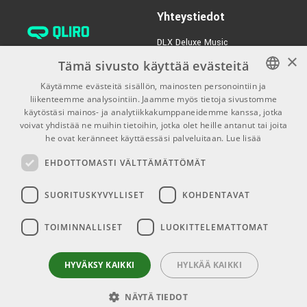
Yhteystiedot
€160,00/kpl
Samson Satellite USB
Microphone
DLX Deluxe Music
×
verkkokaupan asiakaspalvelu:
TUOTENUMERO 1065307
Tämä sivusto käyttää evästeitä
tilaus@dlxmusic.fi
Käytämme evästeitä sisällön, mainosten personointiin ja
Puh: 0207 282240 (arkisin klo
liikenteemme analysointiin. Jaamme myös tietoja sivustomme
FINNISH
13-17)
käytöstäsi mainos- ja analytiikkakumppaneidemme kanssa, jotka
FINNISH
voivat yhdistää ne muihin tietoihin, jotka olet heille antanut tai joita
Puh: 0207 282250 (myymälä)
he ovat keränneet käyttäessäsi palveluitaan.
Lue lisää
ENGLISH
Hermannin Rantatie 10
EHDOTTOMASTI VÄLTTÄMÄTTÖMÄT
00580 Helsinki
Y-tunnus: 1983522-7
SUORITUSKYVYLLISET
KOHDENTAVAT
Myymälän aukioloajat:
TOIMINNALLISET
LUOKITTELEMATTOMAT
Ma-Pe 10-18
La 10-15
HYVÄKSY KAIKKI
HYLKÄÄ KAIKKI
NÄYTÄ TIEDOT