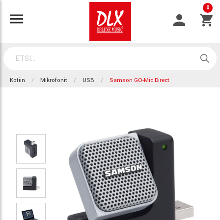
0
Kotiin
Mikrofonit
USB
Samson GO-Mic Direct