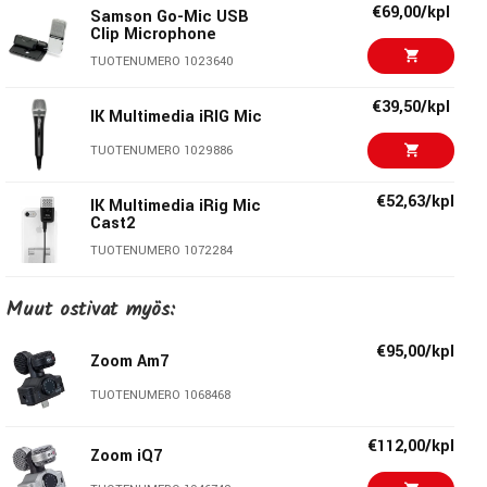
€69,00/kpl
Ohjelma sisältää tehokkaan kohinanpoiston, taustamelun
Samson Go-Mic USB
Clip Microphone
suodatuksen sekä 10-kaistaisen taajuuskorjaimen ja
TUOTENUMERO 1023640
audiotallentimen.
€39,50/kpl
USB-porttiin kiinnitettävä plug n'play mikrofoni
IK Multimedia iRIG Mic
Mac- ja PC-yhteensopiva
TUOTENUMERO 1029886
Ultrakompakti muotoilu, ei ole muiden USB-porttien tiellä
Mainio ratkaisu Skype, Youtube, Podcasting, jne
€52,63/kpl
IK Multimedia iRig Mic
käyttöön.
Cast2
Valittava suuntakuvio, Omni -ja hertta
TUOTENUMERO 1072284
16-bittinen, 44,1 khz
€90,00/kpl
20Hz - 18kHz
Muut ostivat myös:
AKG Ara
TUOTENUMERO 1073744
€95,00/kpl
Zoom Am7
€99,00/kpl
TUOTENUMERO 1068468
Samson Meteor Mic
TUOTENUMERO 1030917
€112,00/kpl
Zoom iQ7
€109,00/kpl