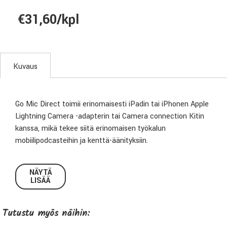
€31,60/kpl
Kuvaus
Go Mic Direct toimii erinomaisesti iPadin tai iPhonen Apple
Lightning Camera -adapterin tai Camera connection Kitin
kanssa, mikä tekee siitä erinomaisen työkalun
mobiilipodcasteihin ja kenttä-äänityksiin.
Go Mic Direct on varustettu kahdella mikrofonikapselilla ja
NÄYTÄ
valittavalla suuntakuviolla ( Omni ja hertta ) Lineaarinen
LISÄÄ
taajuusvaste 20Hz - 18kHz.
Mukana tulee Samson Sound Deck-ohjelmisto, joka on
Tutustu myös näihin:
kehitetty erityisesti Samson USB-mikrofoneja varten.