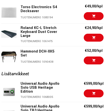
TUOTENUMERO 1075546
€49,00/kpl
Torso Electronics S4
Decksaver
€49,00/kpl
Decksaver SSL SiX
TUOTENUMERO 1085194
TUOTENUMERO 1075525
Roland KC-L Stretch
€24,90/kpl
Keyboard Dust Cover
Large
€48,60/kpl
Decksaver Rane Sixty-
Two
TUOTENUMERO 1061475
TUOTENUMERO 1056163
€52,00/kpl
Hammond DCH-XK5
Set
€44,00/kpl
Decksaver SL1200
TUOTENUMERO 1090438
TUOTENUMERO 1055272
€44,00/kpl
Lisätarvikkeet
Decksaver SL1200
€32,00/kpl
Decksaver Roland
TUOTENUMERO 1055272
Universal Audio Apollo
€599,00/kpl
Boutique Series
Solo USB Heritage
Edition
TUOTENUMERO 1067979
€110,00/kpl
ELTA Music Solar
TUOTENUMERO 1068005
Plastic Cover
TUOTENUMERO 1090143
Universal Audio Apollo
€599,00/kpl
Solo TB3 Heritage