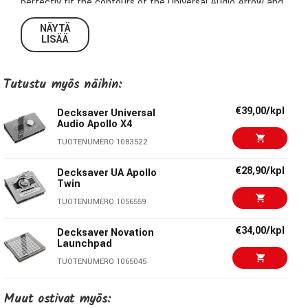
perfectly fit the contours of the Universal Audio Arrow and
Solo, ensuring optimal protection.
NÄYTÄ
LISÄÄ
Specifications:
Tutustu myös näihin:
Weight:
0.145 kg
€39,00/kpl
Decksaver Universal
Audio Apollo X4
Material:
Polycarbonate
TUOTENUMERO 1083522
Dimensions:
18,3 x 12,5 x 2,8 cm
€28,90/kpl
Decksaver UA Apollo
Twin
Finish:
Smoked/Clear
TUOTENUMERO 1056559
€34,00/kpl
Decksaver Novation
Launchpad
TUOTENUMERO 1065045
€27,00/kpl
Decksaver Eventide
Muut ostivat myös:
H9/H9 Max