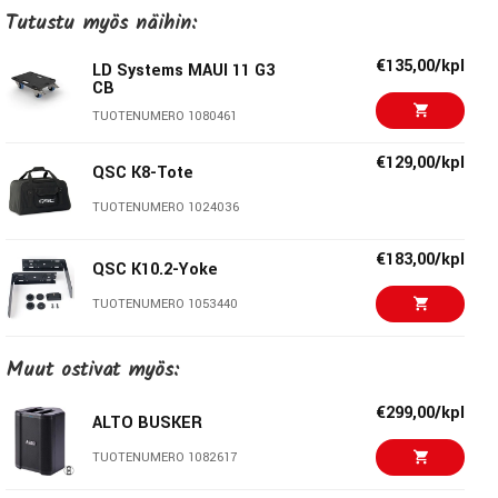
Tutustu myös näihin:
€135,00/kpl
LD Systems MAUI 11 G3
CB
TUOTENUMERO 1080461
€129,00/kpl
QSC K8-Tote
TUOTENUMERO 1024036
€183,00/kpl
QSC K10.2-Yoke
TUOTENUMERO 1053440
€111,00/kpl
LD Systems CURV 500
Muut ostivat myös:
SUB PC
TUOTENUMERO 1053652
€299,00/kpl
ALTO BUSKER
€202,00/kpl
TUOTENUMERO 1082617
QSC K12.2-Yoke
TUOTENUMERO 1053441