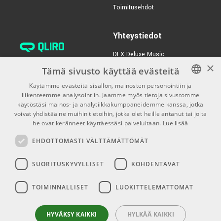
ALTO TS410
Toimitusehdot
TUOTENUMERO 1081475
Yhteystiedot
€409,00
LD Systems MON 8 A
G3
DLX Deluxe Music
×
verkkokaupan asiakaspalvelu:
TUOTENUMERO 1082784
Tämä sivusto käyttää evästeitä
tilaus@dlxmusic.fi
Käytämme evästeitä sisällön, mainosten personointiin ja
Puh: 0207 282240 (arkisin klo
liikenteemme analysointiin. Jaamme myös tietoja sivustomme
FINNISH
13-17)
käytöstäsi mainos- ja analytiikkakumppaneidemme kanssa, jotka
FINNISH
voivat yhdistää ne muihin tietoihin, jotka olet heille antanut tai joita
Puh: 0207 282250 (myymälä)
he ovat keränneet käyttäessäsi palveluitaan.
Lue lisää
ENGLISH
Hermannin Rantatie 10
EHDOTTOMASTI VÄLTTÄMÄTTÖMÄT
00580 Helsinki
Y-tunnus: 1983522-7
SUORITUSKYVYLLISET
KOHDENTAVAT
Myymälän aukioloajat:
TOIMINNALLISET
LUOKITTELEMATTOMAT
Ma-Pe 10-18
La 10-15
HYVÄKSY KAIKKI
HYLKÄÄ KAIKKI