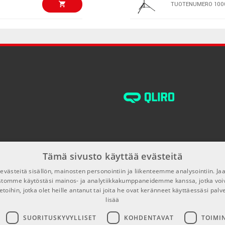
TUOTENUMERO 100
€545,00
K&M 21450 Spe
TUOTENUMERO 100
€559,00/kpl
K&M 21436 Spe
TUOTENUMERO 100
€499,00/kpl
K&M 21435 Spe
TUOTENUMERO 100
Tämä sivusto käyttää evästeitä
€459,00/kpl
K&M 213 Speak
västeitä sisällön, mainosten personointiin ja liikenteemme analysointiin. 
TUOTENUMERO 100
ustomme käytöstäsi mainos- ja analytiikkakumppaneidemme kanssa, jotka voi
etoihin, jotka olet heille antanut tai joita he ovat keränneet käyttäessäsi palv
lisää
€479,00/kpl
K&M 21463 Spe
SUORITUSKYVYLLISET
KOHDENTAVAT
TOIMI
TUOTENUMERO 106