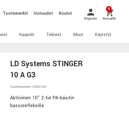
0
Tuotemerkit
Uutuudet
Koulut
Kirjaudu
Kassalle
keet
Kaapelit
Telineet
Muut
Käytetyt
LD Systems STINGER
10 A G3
Tuotenumero 1055134
Aktiivinen 10" 2-tie PA-kaiutin
bassorefleksillä