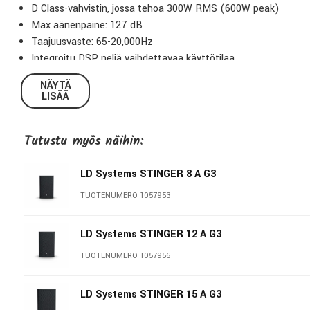
D Class-vahvistin, jossa tehoa 300W RMS (600W peak)
Max äänenpaine: 127 dB
Taajuusvaste: 65-20,000Hz
Integroitu DSP, neljä vaihdettavaa käyttötilaa
Liitinpaneeli, jossa 2 x Mikrofoni/linjatuloa sekä 1x XLR-lähtö
NÄYTÄ
Telineadapteri ja M10-ripustuspisteet
LISÄÄ
Mitat: L32.5 x K52.7 x S31.8cm
Paino: 11.5 Kg
Tutustu myös näihin:
LD Systems STINGER 8 A G3
TUOTENUMERO 1057953
LD Systems STINGER 12 A G3
TUOTENUMERO 1057956
LD Systems STINGER 15 A G3