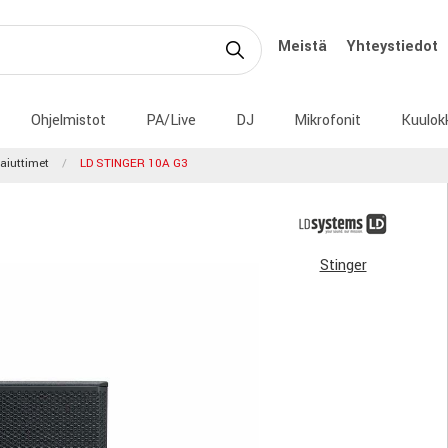
Meistä
Yhteystiedot
Ohjelmistot
PA/Live
DJ
Mikrofonit
Kuulok
aiuttimet
LD STINGER 10A G3
Stinger