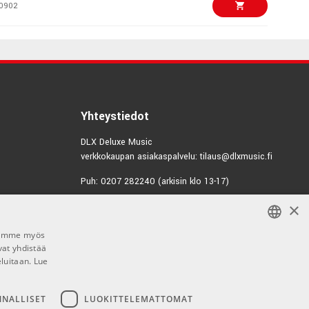
0902
€68,00/kpl
aker stand
5917
€76,00/kpl
aker stand
Yhteystiedot
0915
DLX Deluxe Music
verkkokaupan asiakaspalvelu: tilaus@dlxmusic.fi
€70,00/kpl
aker stand
Puh: 0207 282240 (arkisin klo 13-17)
0914
×
Puh: 0207 282250 (myymälä)
€206,00/kpl
Hermannin Rantatie 10
er Stand
Jaamme myös
00580 Helsinki
0901
vat yhdistää
FINNISH
Y-tunnus: 1983522-7
eluitaan.
Lue
FINNISH
€178,00/kpl
aker stand
Myymälän aukioloajat:
ENGLISH
NNALLISET
LUOKITTELEMATTOMAT
2065