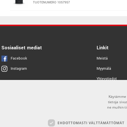
TUOTENUMERO 1057957
LD Systems MIX 10 A G3
TUOTENUMERO 1083207
LD Systems ICOA 15 A BT W
Sosiaaliset mediat
Linkit
TUOTENUMERO 1071764
Facebook
Meistä
LD Systems ICOA 12 A BT W
Myymälä
Instagram
TUOTENUMERO 1071762
Yhteystiedot
Tuotemerkit
LD Systems ICOA 15 A
Käytämme e
Toimitusehdot
TUOTENUMERO 1071760
tietoja siv
ne muihin ti
LD Systems ICOA 15 A BT
EHDOTTOMASTI VÄLTTÄMÄTTÖMÄT
TUOTENUMERO 1071761