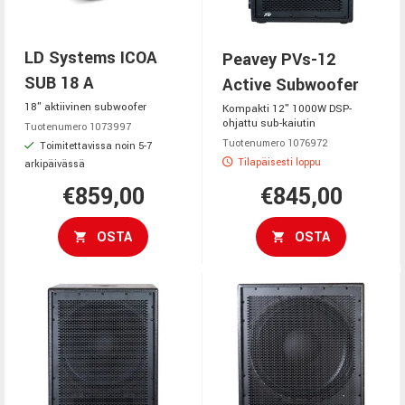
LD Systems ICOA
Peavey PVs-12
SUB 18 A
Active Subwoofer
18" aktiivinen subwoofer
Kompakti 12" 1000W DSP-
ohjattu sub-kaiutin
Tuotenumero 1073997
Tuotenumero 1076972
Toimitettavissa noin 5-7
Tilapäisesti loppu
arkipäivässä
€859,00
€845,00
OSTA
OSTA