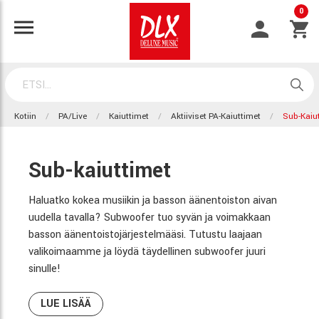
0
Kotiin
PA/Live
Kaiuttimet
Aktiiviset PA-Kaiuttimet
Sub-Kaiu
Sub-kaiuttimet
Haluatko kokea musiikin ja basson äänentoiston aivan
uudella tavalla? Subwoofer tuo syvän ja voimakkaan
basson äänentoistojärjestelmääsi. Tutustu laajaan
valikoimaamme ja löydä täydellinen subwoofer juuri
sinulle!
LUE LISÄÄ