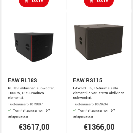
OSTA
OSTA
EAW RL18S
EAW RS115
RL18S, aktiivinen subwooferi,
EAW RS115, 15-tuumaisella
1000 W, 18-tuumainen
elementillä varustettu aktiivinen
elementti.
subwooferi.
Tuotenumero 1073807
Tuotenumero 1069634
Toimitettavissa noin 5-7
Toimitettavissa noin 5-7
arkipäivässä
arkipäivässä
€3617,00
€1366,00