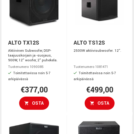
ALTO TX12S
ALTO TS12S
Aktiivinen Subwoofer, DSP-
2500W aktiivisubwoofer. 12".
taajuuskorjain ja -suojaus,
900W, 12" woofer, 2" puhekela.
Tuotenumero 1090085
Tuotenumero 1081471
Toimitettavissa noin 5-7
Toimitettavissa noin 5-7
arkipäivässä
arkipäivässä
€377,00
€499,00
OSTA
OSTA