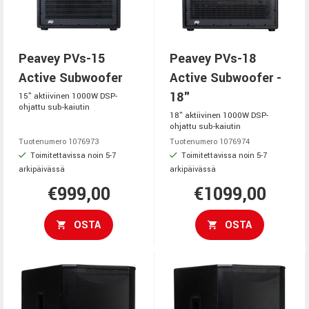
Peavey PVs-15
Peavey PVs-18
Active Subwoofer
Active Subwoofer -
18"
15" aktiivinen 1000W DSP-
ohjattu sub-kaiutin
18" aktiivinen 1000W DSP-
ohjattu sub-kaiutin
Tuotenumero 1076973
Tuotenumero 1076974
Toimitettavissa noin 5-7
Toimitettavissa noin 5-7
arkipäivässä
arkipäivässä
€999,00
€1099,00
OSTA
OSTA