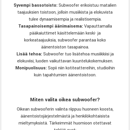
Syvempi bassotoisto:
Subwoofer erikoistuu matalien
taajuuksien toistoon, jolloin musiikista ja elokuvista
tulee dynaamisempia ja realistisempia.
Tasapainoisempi äänimaisema:
Vapauttamalla
pääkaiuttimet käsittelemään keski- ja
korkeataajuuksia, subwoofer parantaa koko
äänentoiston tasapainoa.
Lisää tehoa:
Subwoofer tuo lisätehoa musiikkiisi ja
elokuviisi, luoden vaikuttavan kuuntelukokemuksen.
Monipuolisuus:
Sopii niin kotiteattereihin, studioihin
kuin tapahtumien äänentoistoon.
Miten valita oikea subwoofer?
Oikean subwooferin valinta riippuu huoneen koosta,
äänentoistojärjestelmästä ja henkilökohtaisista
mieltymyksistä. Tärkeimmät huomioon otettavat