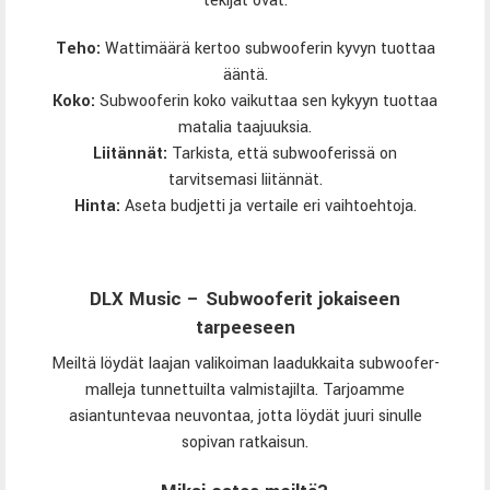
tekijät ovat:
Teho:
Wattimäärä kertoo subwooferin kyvyn tuottaa
ääntä.
Koko:
Subwooferin koko vaikuttaa sen kykyyn tuottaa
matalia taajuuksia.
Liitännät:
Tarkista, että subwooferissä on
tarvitsemasi liitännät.
Hinta:
Aseta budjetti ja vertaile eri vaihtoehtoja.
DLX Music – Subwooferit jokaiseen
tarpeeseen
Meiltä löydät laajan valikoiman laadukkaita subwoofer-
malleja tunnettuilta valmistajilta. Tarjoamme
asiantuntevaa neuvontaa, jotta löydät juuri sinulle
sopivan ratkaisun.