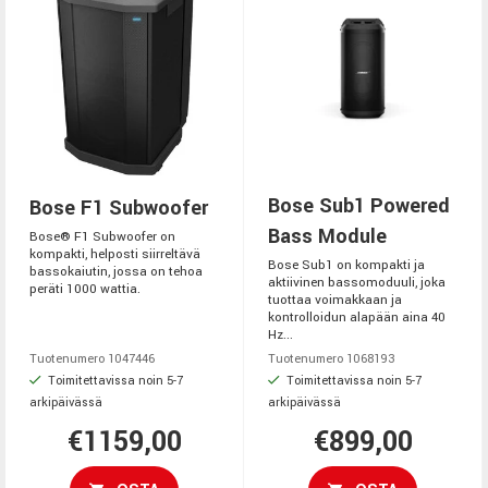
Bose Sub1 Powered
Bose F1 Subwoofer
Bass Module
Bose® F1 Subwoofer on
kompakti, helposti siirreltävä
Bose Sub1 on kompakti ja
bassokaiutin, jossa on tehoa
aktiivinen bassomoduuli, joka
peräti 1000 wattia.
tuottaa voimakkaan ja
kontrolloidun alapään aina 40
Hz...
Tuotenumero 1047446
Tuotenumero 1068193
Toimitettavissa noin 5-7
Toimitettavissa noin 5-7
arkipäivässä
arkipäivässä
€1159,00
€899,00