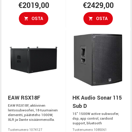
€2019,00
€2429,00
OSTA
OSTA
EAW RSX18F
HK Audio Sonar 115
Sub D
EAW RSX18F, aktiivinen
lentosubwooferi, 18-tuumainen
15" 1500W active subwoofer,
elementti, pääteteho 1000W,
dsp, app control, cardioid
XLR ja Dante sisäänmenoilla.
support, bluetooth
Tuotenumero 1074127
Tuotenumero 1085061