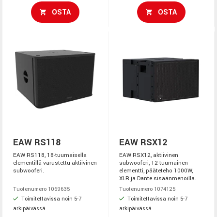
OSTA
OSTA
EAW RS118
EAW RSX12
EAW RS118, 18-tuumaisella
EAW RSX12, aktiivinen
elementillä varustettu aktiivinen
subwooferi, 12-tuumainen
subwooferi.
elementti, pääteteho 1000W,
XLR ja Dante sisäänmenoilla.
Tuotenumero 1069635
Tuotenumero 1074125
Toimitettavissa noin 5-7
Toimitettavissa noin 5-7
arkipäivässä
arkipäivässä