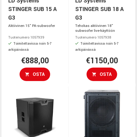
LD Systems
LD Systems
STINGER SUB 15 A
STINGER SUB 18 A
G3
G3
Aktiivinen 15" PA-subwoofer
Tehokas aktiivinen 18"
subwoofer live-käyttöön
Tuotenumero 1057939
Tuotenumero 1057938
Toimitettavissa noin 5-7
Toimitettavissa noin 5-7
arkipäivässä
arkipäivässä
€888,00
€1150,00
OSTA
OSTA