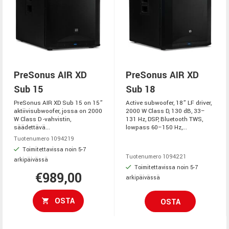
PreSonus AIR XD
PreSonus AIR XD
Sub 15
Sub 18
PreSonus AIR XD Sub 15 on 15”
Active subwoofer, 18” LF driver,
aktiivisubwoofer, jossa on 2000
2000 W Class D, 130 dB, 33–
W Class D -vahvistin,
131 Hz, DSP, Bluetooth TWS,
säädettävä...
lowpass 60–150 Hz,...
Tuotenumero 1094219
Toimitettavissa noin 5-7
Tuotenumero 1094221
arkipäivässä
Toimitettavissa noin 5-7
€989,00
arkipäivässä
OSTA
OSTA