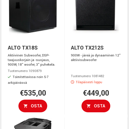
ALTO TX18S
ALTO TX212S
Aktiivinen Subwoofer, DSP-
900W - järeä ja dynaaminen 12"
taajuuskorjain ja -suojaus,
aktiivisubwoofer
900W, 18" woofer, 3" puhekela.
Tuotenumero 1090879
Tuotenumero 1081482
Toimitettavissa noin 5-7
Tilapäisesti loppu
arkipäivässä
€535,00
€449,00
OSTA
OSTA