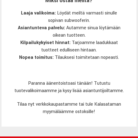
Miksi ostaa meiltä?
Laaja valikoima:
Löydät meiltä varmasti sinulle
sopivan subwooferin.
Asiantunteva palvelu:
Autamme sinua löytämään
oikean tuotteen.
Kilpailukykyiset hinnat:
Tarjoamme laadukkaat
tuotteet edulliseen hintaan.
Nopea toimitus:
Tilauksesi toimitetaan nopeasti.
Paranna äänentoistoasi tänään! Tutustu
tuotevalikoimaamme ja kysy lisää asiantuntijoiltamme.
Tilaa nyt verkkokaupastamme tai tule Kalasataman
myymäläämme ostoksille!