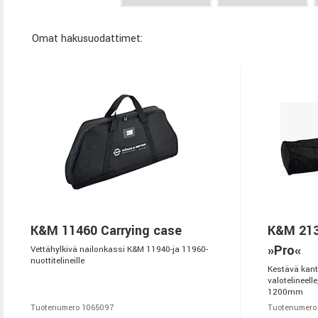
Omat hakusuodattimet:
K&M 11460 Carrying case
K&M 213
»Pro«
Vettähylkivä nailonkassi K&M 11940-ja 11960-
nuottitelineille
Kestävä kant
valotelineell
1200mm
Tuotenumero 1065097
Tuotenumero