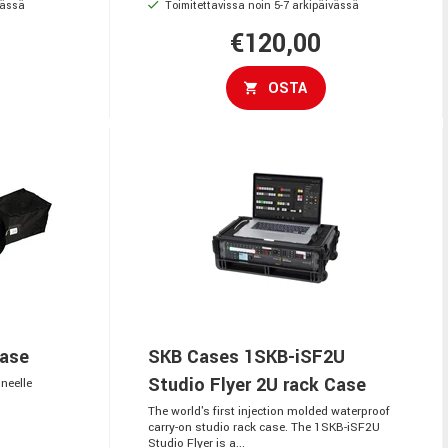
vässä
Toimitettavissa noin 5-7 arkipäivässä
€120,00
OSTA
Case
SKB Cases 1SKB-iSF2U
Studio Flyer 2U rack Case
neelle
The world's first injection molded waterproof
carry-on studio rack case. The 1SKB-iSF2U
Studio Flyer is a...