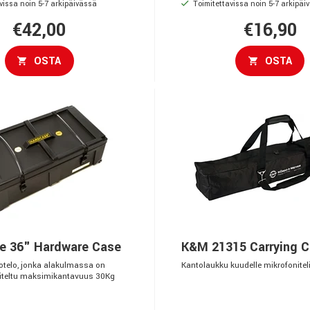
vissa noin 5-7 arkipäivässä
Toimitettavissa noin 5-7 arkipäi
€42,00
€16,90
OSTA
OSTA
e 36" Hardware Case
K&M 21315 Carrying 
kotelo, jonka alakulmassa on
Kantolaukku kuudelle mikrofoniteli
iteltu maksimikantavuus 30Kg