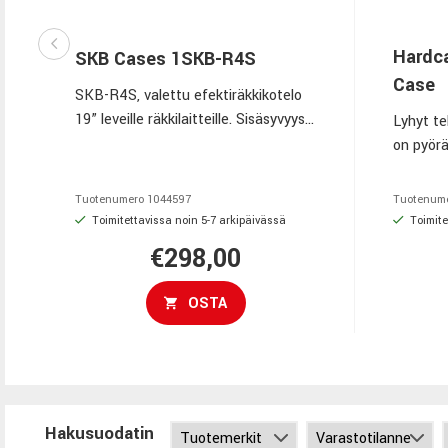
Hardc
SKB Cases 1SKB-R4S
Case
SKB-R4S, valettu efektiräkkikotelo
19” leveille räkkilaitteille. Sisäsyvyys
Lyhyt te
27,18 cm. Korkeus 4U
on pyörä
maksimi
Tuotenumero
1044597
Tuotenum
Toimitettavissa noin 5-7 arkipäivässä
Toimite
€298,00
OSTA
Hakusuodatin