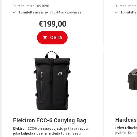
Tuotenumero 1091695
Tuotenumero
Toimitettavissa noin 10-14 arkipäivässä
Toimitetta
€199,00
OSTA
Hardcas
Elektron ECC-6 Carrying Bag
Lyhyt teline
Elektron ECC-6 on sääsuojattu ja tilava reppu,
pyörät. Suos
joka kuljettaa useita laitteita turvallisesti.