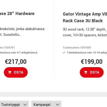
ase 28" Hardware
Gator Vintage Amp Vi
Rack Case 3U Black
linekotelo, jonka alakulmassa
3U wood rack, 12.38″ depth, g
t. Suositeltu
cover, 1U+3U spacers, kicks
kantavuus 15Kg
leather handle, spring handle
rubber feet, rack screws, we
ero
1004791
Tuotenumero
1091695
6.53 kg
ttavissa noin 5-7 arkipäivässä
Toimitettavissa noin 10-14 arki
€217,00
€199,00
OSTA
OSTA