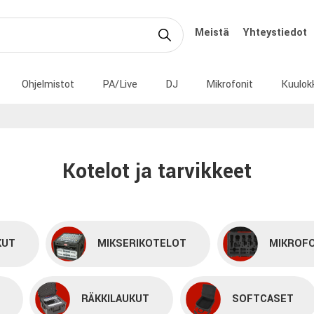
Meistä
Yhteystiedot
Ohjelmistot
PA/Live
DJ
Mikrofonit
Kuulok
Kotelot ja tarvikkeet
KUT
MIKSERIKOTELOT
MIKROFO
RÄKKILAUKUT
SOFTCASET