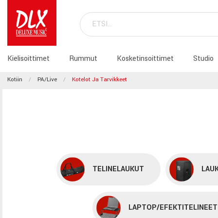
Kielisoittimet
Rummut
Kosketinsoittimet
Studio
Kotiin
PA/Live
Kotelot Ja Tarvikkeet
TELINELAUKUT
LAU
LAPTOP/EFEKTITELINEET