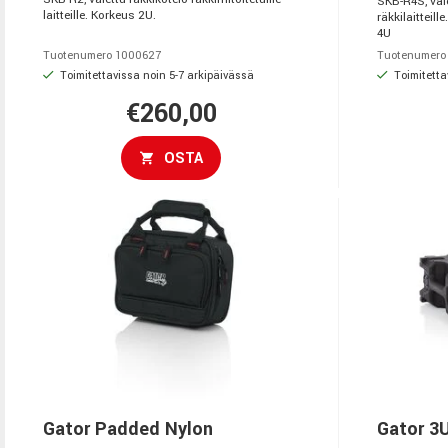
SKB-R4S, vale
laitteille. Korkeus 2U.
räkkilaitteil
4U
Tuotenumero 1000627
Tuotenumero
Toimitettavissa noin 5-7 arkipäivässä
Toimitetta
€260,00
OSTA
Gator Padded Nylon
Gator 3