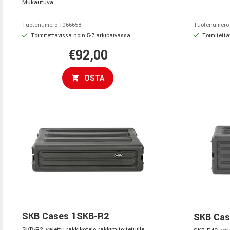
Mukautuva...
Tuotenumero 1066658
Tuotenumero
Toimitettavissa noin 5-7 arkipäivässä
Toimitetta
€92,00
OSTA
SKB Cases 1SKB-R2
SKB Cas
SKB-R2, valettu räkkikotelo räkkimitoitetuille