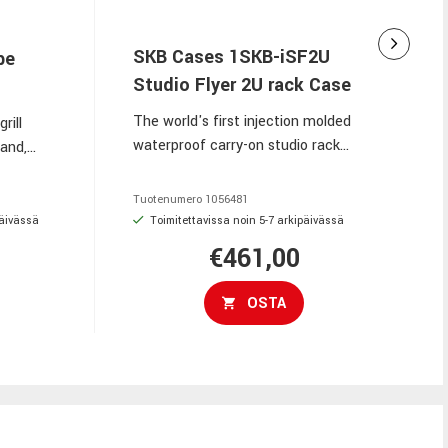
SKB Cases 1SKB-iSF2U
be
Studio Flyer 2U rack Case
The world's first injection molded
rill
waterproof carry-on studio rack
tand,
case. The 1SKB-iSF2U Studio Flyer
s,
is a powerhouse of innovative
ight:
Tuotenumero
1056481
features packed into a compact,
päivässä
Toimitettavissa noin 5-7 arkipäivässä
convenient carry-on size.
€461,00
OSTA