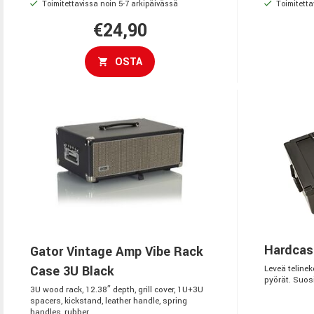
Toimitettavissa noin 5-7 arkipäivässä
Toimitetta
€24,90
OSTA
Hardcas
Gator Vintage Amp Vibe Rack
Case 3U Black
Leveä teline
pyörät. Suos
3U wood rack, 12.38″ depth, grill cover, 1U+3U
spacers, kickstand, leather handle, spring
handles, rubber...