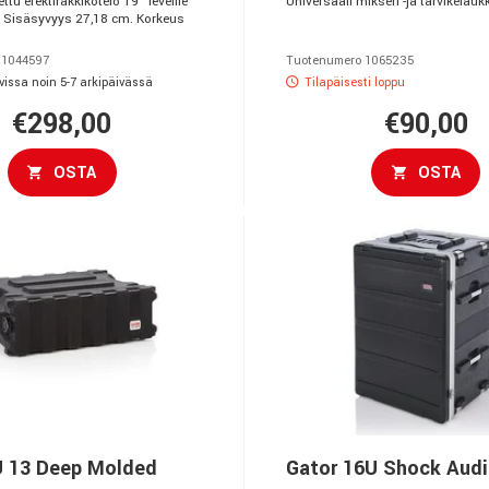
ttu efektiräkkikotelo 19” leveille
Universaali mikseri -ja tarvikelauk
le. Sisäsyvyys 27,18 cm. Korkeus
 1044597
Tuotenumero 1065235
vissa noin 5-7 arkipäivässä
Tilapäisesti loppu
€298,00
€90,00
OSTA
OSTA
U 13 Deep Molded
Gator 16U Shock Aud