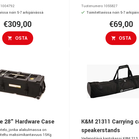
 1004792
Tuotenumero 1055827
vissa noin 5-7 arkipäivässä
Toimitettavissa noin 5-7 arkipäi
€309,00
€69,00
OSTA
OSTA
e 28" Hardware Case
K&M 21311 Carrying c
speakerstands
kotelo, jonka alakulmassa on
iteltu maksimikantavuus 15Kg
Vedenpitävä kantokassi K&M 213,