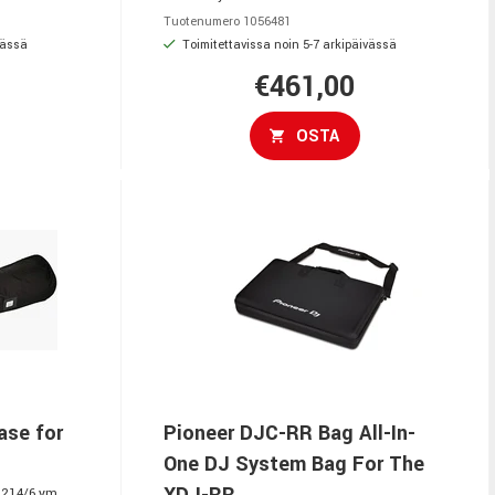
Tuotenumero 1056481
vässä
Toimitettavissa noin 5-7 arkipäivässä
€461,00
OSTA
ase for
Pioneer DJC-RR Bag All-In-
One DJ System Bag For The
XDJ-RR
 214/6 ym.