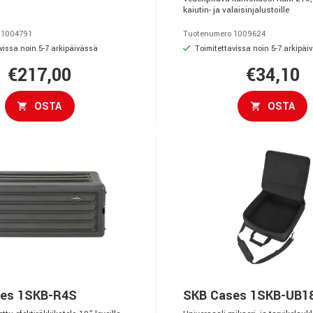
kaiutin- ja valaisinjalustoille
 1004791
Tuotenumero 1009624
vissa noin 5-7 arkipäivässä
Toimitettavissa noin 5-7 arkipäi
€217,00
€34,10
OSTA
OSTA
es 1SKB-R4S
SKB Cases 1SKB-UB1