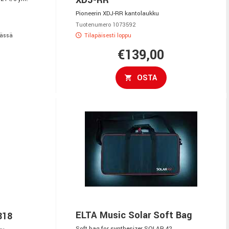
Pioneerin XDJ-RR kantolaukku
Tuotenumero 1073592
vässä
Tilapäisesti loppu
€139,00
OSTA
ELTA Music Solar Soft Bag
818
Soft bag for synthesizer SOLAR 42