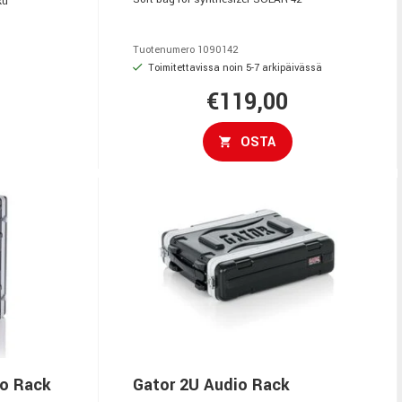
ku
Tuotenumero 1090142
Toimitettavissa noin 5-7 arkipäivässä
€119,00
OSTA
io Rack
Gator 2U Audio Rack