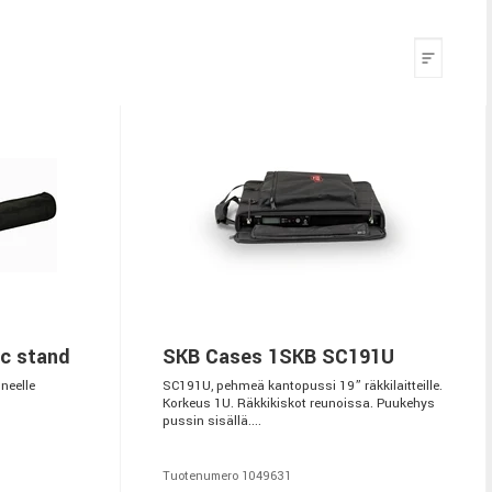
c stand
SKB Cases 1SKB SC191U
neelle
SC191U, pehmeä kantopussi 19” räkkilaitteille.
Korkeus 1U. Räkkikiskot reunoissa. Puukehys
pussin sisällä....
Tuotenumero 1049631