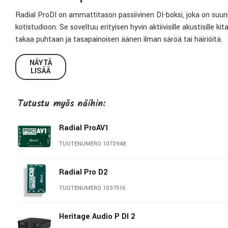
Radial ProDI on ammattitason passiivinen DI-boksi, joka on suunni
kotistudioon. Se soveltuu erityisen hyvin aktiivisille akustisille kit
takaa puhtaan ja tasapainoisen äänen ilman säröä tai häiriöitä.
Luotettava äänenlaatu ja erinomainen suojaus
NÄYTÄ
LISÄÄ
ProDI:n sydämessä on Radialin oma Eclipse ET-DB2 -muuntaja, jo
140 kΩ sisäänmenoimpedanssi vähentää kuormitusta ja mahdollista
Tutustu myös näihin:
taajuusalueella ilman säröä. Muuntaja on suojattu sisäisellä M
kenttien aiheuttamia häiriöitä.
Radial ProAV1
Keskeiset ominaisuudet
TUOTENUMERO 1073948
Passiivinen DI-boksi
– ei virtalähteen tarvetta
Korkealaatuinen Eclipse ET-DB2 -muuntaja
– tarkka ja luo
Radial Pro D2
MuMETAL®-suojaus
– estää häiriöiden aiheuttamat vääris
TUOTENUMERO 1037516
15 dB vaimennuskytkin
– estää ylikuormituksen korkeilla sign
Ground lift -kytkin
– eliminoi maalenkeistä johtuvat hurinat
Kestävä rakenne
Heritage Audio P DI 2
– noin 1,9 mm paksu teräksinen kotelo