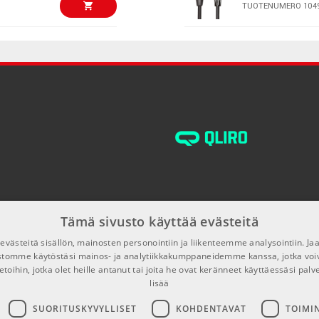
TUOTENUMERO 104
€99,00/kpl
AMP PM-4/33 
cable
TUOTENUMERO 100
€99,17
Radial ProAV1
TUOTENUMERO 107
€140,00/kpl
Palmer PAN 01
TUOTENUMERO 107
Tämä sivusto käyttää evästeitä
€279,00/kpl
Heritage Audio
västeitä sisällön, mainosten personointiin ja liikenteemme analysointiin. 
TUOTENUMERO 109
ustomme käytöstäsi mainos- ja analytiikkakumppaneidemme kanssa, jotka voi
etoihin, jotka olet heille antanut tai joita he ovat keränneet käyttäessäsi palv
lisää
€149,00/kpl
Radial Stagebu
SUORITUSKYVYLLISET
KOHDENTAVAT
TOIMI
TUOTENUMERO 104