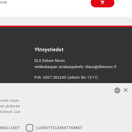
9068
€23,00/kpl
10m Microphone
1281
€160,00/kpl
Yhteystiedot
3948
DLX Deluxe Music
verkkokaupan asiakaspalvelu: tilaus@dlxmusic.fi
€49,20/kpl
Puh: 0207 282240 (arkisin klo 13-17)
6810
×
Puh: 0207 282250 (myymälä)
€99,17
Hermannin Rantatie 10
 P DI ONE
Jaamme myös
00580 Helsinki
3823
vat yhdistää
FINNISH
Y-tunnus: 1983522-7
eluitaan.
Lue
FINNISH
€99,00/kpl
g SB-2 Passive DI
Myymälän aukioloajat:
ENGLISH
NNALLISET
LUOKITTELEMATTOMAT
5677