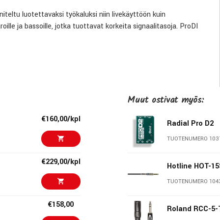
teltu luotettavaksi työkaluksi niin livekäyttöön kuin
aroille ja bassoille, jotka tuottavat korkeita signaalitasoja. ProDI
ka takaa huippuluokan signaalinkäsittelyn. Sen erittäin korkea
a erittäin suurten signaalien käsittelyn laajalla
Muut ostivat myös:
uMETAL®-suojauskotelolla, joka ehkäisee elektromagneettisten
€160,00/kpl
Radial Pro D2
TUOTENUMERO 103
nnollinen ääni
€229,00/kpl
Hotline HOT-15
tymät
TUOTENUMERO 104
aaleilla
€158,00
Roland RCC-5