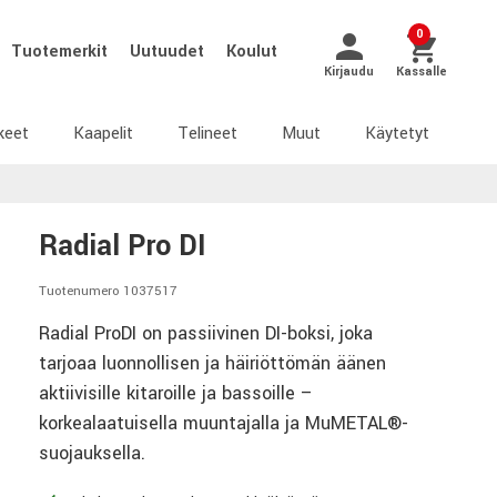
0
Tuotemerkit
Uutuudet
Koulut
Kirjaudu
Kassalle
keet
Kaapelit
Telineet
Muut
Käytetyt
Radial Pro DI
Tuotenumero 1037517
Radial ProDI on passiivinen DI-boksi, joka
tarjoaa luonnollisen ja häiriöttömän äänen
aktiivisille kitaroille ja bassoille –
korkealaatuisella muuntajalla ja MuMETAL®-
suojauksella.