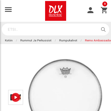
0
Kotiin
Rummut Ja Perkussiot
Rumpukalvot
Remo Ambassador 