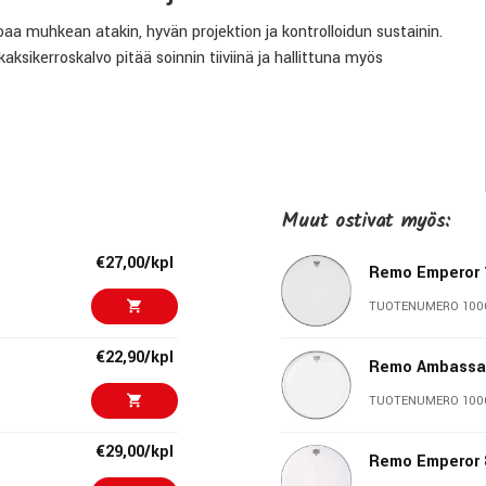
aa muhkean atakin, hyvän projektion ja kontrolloidun sustainin.
ksikerroskalvo pitää soinnin tiiviinä ja hallittuna myös
 R&B-rumpaleiden keskuudessa. Tämä kalvo toimii erinomaisesti
ksattavaa soundia.
Muut ostivat myös:
€27,00/kpl
Remo Emperor 
TUOTENUMERO 100
€22,90/kpl
Remo Ambassad
TUOTENUMERO 100
€29,00/kpl
Remo Emperor 