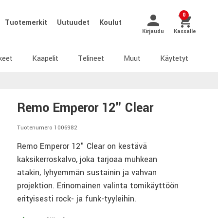
0
Tuotemerkit
Uutuudet
Koulut
Kirjaudu
Kassalle
keet
Kaapelit
Telineet
Muut
Käytetyt
Remo Emperor 12" Clear
Tuotenumero 1006982
Remo Emperor 12" Clear on kestävä
kaksikerroskalvo, joka tarjoaa muhkean
atakin, lyhyemmän sustainin ja vahvan
projektion. Erinomainen valinta tomikäyttöön
erityisesti rock- ja funk-tyyleihin.