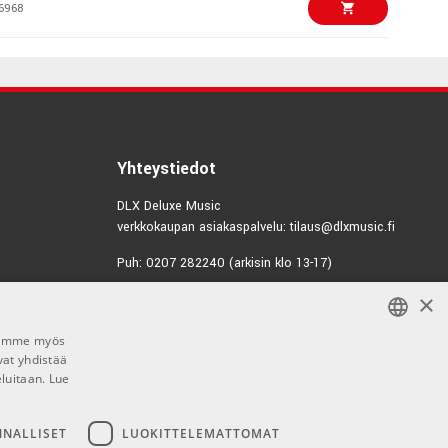
6968
€55,00/kpl
22"Clear Bass
6989
€20,60/kpl
or 12" Snare Side
Yhteystiedot
6963
DLX Deluxe Music
verkkokaupan asiakaspalvelu: tilaus@dlxmusic.fi
€21,70/kpl
or 13" Snare Side
Puh: 0207 282240 (arkisin klo 13-17)
6964
×
Puh: 0207 282250 (myymälä)
€23,60/kpl
Hermannin Rantatie 10
or 14" Clear
Jaamme myös
00580 Helsinki
6959
vat yhdistää
FINNISH
Y-tunnus: 1983522-7
eluitaan.
Lue
FINNISH
€27,00/kpl
13" Clear
Myymälän aukioloajat:
ENGLISH
NNALLISET
LUOKITTELEMATTOMAT
6983