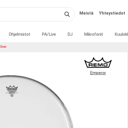
Meistä
Yhteystiedot
Ohjelmistot
PA/Live
DJ
Mikrofonit
Kuulok
lear
Emperor