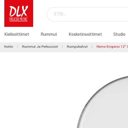
Kielisoittimet
Rummut
Kosketinsoittimet
Studio
Kotiin
Rummut Ja Perkussiot
Rumpukalvot
Remo Emperor 12" C