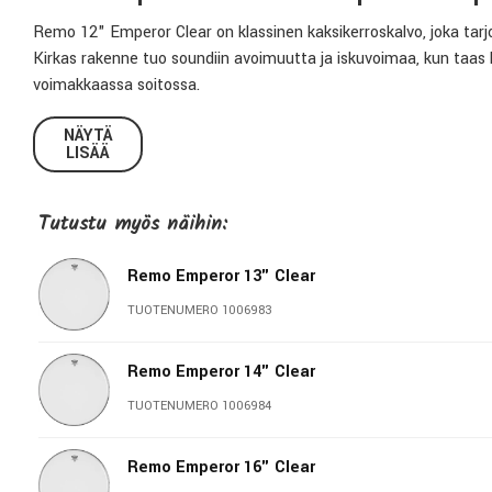
Remo 12" Emperor Clear on klassinen kaksikerroskalvo, joka tarjo
Kirkas rakenne tuo soundiin avoimuutta ja iskuvoimaa, kun taas ka
voimakkaassa soitossa.
Emperor-sarja on pitkään ollut suosittu valinta rock-, funk- ja
NÄYTÄ
LISÄÄ
tomikäytössä, kun haetaan napakkaa, täyteläistä ja helposti mi
Miksi valita Remo Emperor 12" kirkas rumpukalvo
Tutustu myös näihin:
12" kirkas kaksikerroskalvo
Paksuus 2 x 7 mil
Remo Emperor 13" Clear
Muhkea ja selkeä atakki
TUOTENUMERO 1006983
Lyhyempi sustain ja kontrolloitu soundi
Vahva projektio ja täyteläinen sointi
Remo Emperor 14" Clear
Erittäin kestävä rakenne aktiiviseen soittoon
Erinomainen valinta tomeihin
TUOTENUMERO 1006984
Remo Emperor 16" Clear
Soitto-ominaisuudet ja soundi