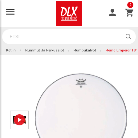
0
Kotiin
Rummut Ja Perkussiot
Rumpukalvot
Remo Emperor 18"