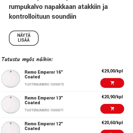
rumpukalvo napakkaan atakkiin ja
kontrolloituun soundiin
Remo 18" Emperor Coated on klassinen kaksikerroskalvo,
joka tarjoaa erinomaisen yhdistelmän kestävyyttä,
NÄYTÄ
LISÄÄ
kontrollia ja selkeää atakkia. Mattavalkoinen pinnoitettu
pinta tuo soundiin lämpöä ja parantaa soittotuntumaa, kun
taas kaksikerrosrakenne lyhentää sustainia ja tekee
Tutustu myös näihin:
soinnista tiiviimmän.
€29,00/kpl
Remo Emperor 16"
Emperor-sarja on pitkään ollut suosittu valinta rock-, funk-
Coated
ja R&B-rumpaleiden keskuudessa. Kalvo tarjoaa reippaan
TUOTENUMERO 1006973
projektion ja tasapainoisen soundin, joka toimii
€20,90/kpl
erinomaisesti sekä lavalla että studiossa.
Remo Emperor 13"
Coated
Miksi valita Remo Emperor 18" pinnoitettu
TUOTENUMERO 1006971
rumpukalvo
€20,60/kpl
Remo Emperor 12"
18" pinnoitettu kaksikerroskalvo
Coated