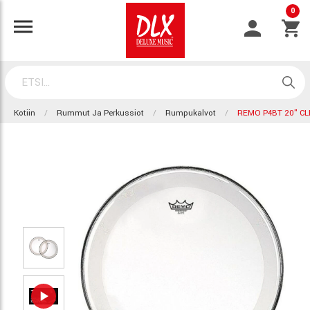
0
Kotiin
Rummut Ja Perkussiot
Rumpukalvot
REMO P4BT 20" C