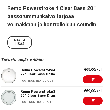
Remo Powerstroke 4 Clear Bass 20"
bassorummunkalvo tarjoaa
voimakkaan ja kontrolloidun soundin
Remo Powerstroke 4 Clear Bass 20" bassorummunkalvo
on suunniteltu rumpaleille, jotka tarvitsevat kestävän ja
NÄYTÄ
LISÄÄ
voimakkaasti soivan kalvon kovaan soittoon.
Kaksikerrosrakenne yhdistettynä integroituun
demppirenkaaseen tuottaa tiiviin, matalasointisen ja
Tutustu myös näihin:
erittäin kontrolloidun bassorumpusoundin.
€65,00/kpl
Remo Powerstroke4
Kaksi 7 mil paksuista kalvokerrosta takaavat erinomaisen
22"Clear Bass Drum
kestävyyden, kun taas reunan sisäpuolelle kiinnitetty 3 mil
TUOTENUMERO 1007025
demppirengas poistaa tehokkaasti epätoivottuja yläsäveliä
€69,00/kpl
ja fokusoi äänen alemmille taajuuksille. Lopputuloksena on
Remo Powerstroke3
20" Clear Bass Drum
selkeä atakki ja lyhyt sustain, joka toimii erinomaisesti
TUOTENUMERO 1007017
rock-, metal- ja studioympäristöissä.