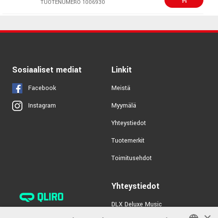
TUOTENUMERO 1006930
€45,00/pari
Vic Firth LW Live Wire
Brushes
TUOTENUMERO 1064034
€38,00/pari
Vic Firth SGWB Steve
Sosiaaliset mediat
Linkit
Gadd Wire Brushes
TUOTENUMERO 1062960
Facebook
Meistä
Myymälä
Instagram
€39,00/pari
Vic Firth RMWB Russ
Miller Wire Brushes
Yhteystiedot
TUOTENUMERO 1066132
Tuotemerkit
€52,00/pari
Vic Firth LB Legacy
Toimitusehdot
Brushes
TUOTENUMERO 1032116
Yhteystiedot
DLX Deluxe Music
×
verkkokaupan asiakaspalvelu: