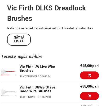
Vic Firth DLKS Dreadlock
Brushes
Paksut kierteiset teräsharjakset on kiinnitetty vahvoihin
hikkoripuisiin varsiin tuottaen perinteisiä vispilöitä
NÄYTÄ
enemmän volyymia ja perkussiivisia sävyjä – erilaisia
LISÄÄ
alustoja ja pintoja sivelemällä, raaputtamalla, naputtamalla,
lyömällä...
Tutustu myös näihin:
Vic Firth tarjoaa laajan valikoiman vispilöitä ja risukapuloita
€45,00/pari
Vic Firth LW Live Wire
sekä perinteisiin tyyleihin että erikoisempiin uusiin
Brushes
suuntauksiin. Kukin malli välittää omaa sanomaansa ja
TUOTENUMERO 1064034
antaa soittajalle persoonallista ilmaisuvoimaa eri
musiikkityyleihin.
€38,00/pari
Vic Firth SGWB Steve
Gadd Wire Brushes
Tekniset tiedot:
TUOTENUMERO 1062960