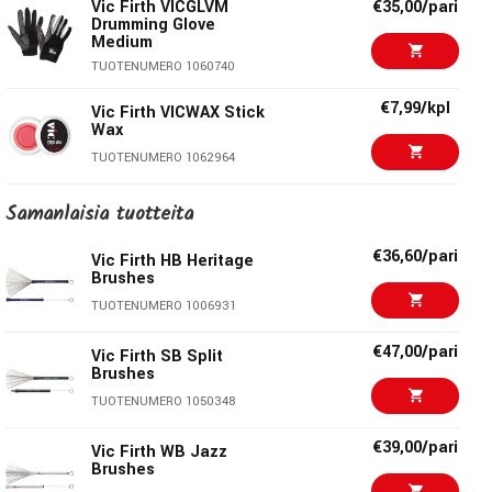
LP CCB Cajon Brushes
TUOTENUMERO 1020941
Vic Firth VICGLVM
€35,00/pari
ensimmäistä Vic Firth, Inc-yhiön tuotantomallia.
Drumming Glove
TUOTENUMERO 1042005
Medium
€55,00/kpl
Profile PRCYB Cymbal
Vic sanoi, "Se syntyi tarpeesta, ei kuvitelmista tai kyvystäni
bag
TUOTENUMERO 1060740
perustaa firma." Vaikka kapulat oli alunperin tarkoitettu
TUOTENUMERO 1005467
€7,99/kpl
Vicin henkilökohtaiseen käyttöön, niistä tuli suosittuja
Vic Firth VICWAX Stick
Wax
hänen oppilaidensa keskuudessa ja viimein ne päätyivät
€139,00/kpl
Hardcase 20" Cymbal
TUOTENUMERO 1062964
musiikkiliikkeiden valikoimiin.
Case
TUOTENUMERO 1032408
Samanlaisia ​​tuotteita
€45,00/pak
Vic Firth 5AT Terra
€36,60/pari
Series Value Pack
Vic Firth HB Heritage
Brushes
TUOTENUMERO 1087635
TUOTENUMERO 1006931
€11,90/pari
Balbex HI5B Ringo1
€47,00/pari
Vic Firth SB Split
Brushes
TUOTENUMERO 1053222
TUOTENUMERO 1050348
€39,00/pari
Vic Firth WB Jazz
Brushes