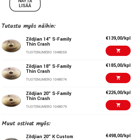
NÄYTÄ
tekniikoita, joilla luodaan monipuolinen symbaali tämän
LISÄÄ
päivän rumpaleiden vaatimuksiin.
Tutustu myös näihin:
Zildjian 16” S Thin Crash
€139,00/kpl
Ohuempi ja kirkassoundinen crash-symbaali, joka tuottaa
Zildjian 14" S-Family
Thin Crash
kevyeämmän mutta silti räjähtävän tehokkaan crash-
TUOTENUMERO 1048059
soundin. Nämä symbaalit ovat erinomaisia myös stack-
käytössä
€185,00/kpl
Zildjian 18" S-Family
Thin Crash
Tekniset tiedot:
TUOTENUMERO 1048074
€226,00/kpl
Koko:
16”
Zildjian 20" S-Family
Thin Crash
Malli:
S16TC
TUOTENUMERO 1048079
Paino:
Thin
€166,00/kpl
Zildjian 16" S-Family
Muut ostivat myös:
Medium Thin Crash
Zildjian - Genuine Turkish Cymbals
TUOTENUMERO 1048068
€498,00/kpl
Zildjian 20" K Custom