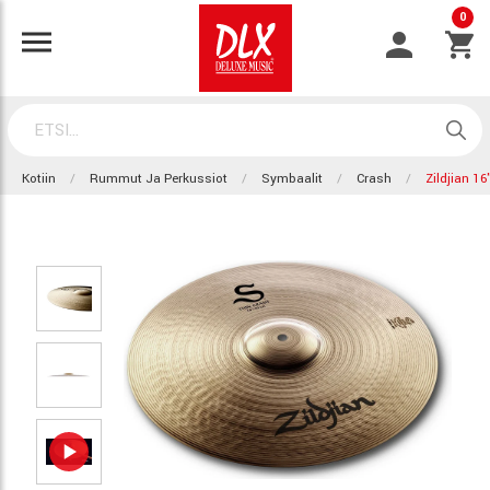
0
Kotiin
Rummut Ja Perkussiot
Symbaalit
Crash
Zildjian 16