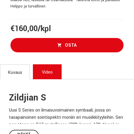
Helppo ja turvallinen
€160,00/kpl
OSTA
Video
Kuvaus
Zildjian S
Uusi S Series on ilmaisuvoimainen symbaali, jossa on
tasapainoinen sointispektri moniin eri musiikkityyleihin. Sen
perustana on B12 metalliseos (88% kupari, 12% tinaa) ja
sen valmistuksessa käytetään terävimmän kärjen