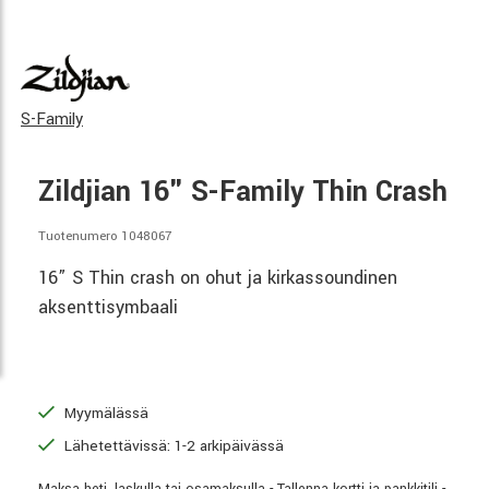
S-Family
Zildjian 16" S-Family Thin Crash
Tuotenumero 1048067
16” S Thin crash on ohut ja kirkassoundinen
aksenttisymbaali
Myymälässä
Lähetettävissä: 1-2 arkipäivässä
Maksa heti, laskulla tai osamaksulla - Tallenna kortti ja pankkitili -