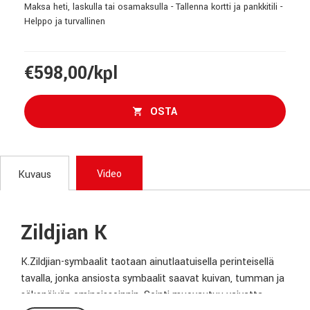
Maksa heti, laskulla tai osamaksulla - Tallenna kortti ja pankkitili -
Helppo ja turvallinen
€598,00/kpl
OSTA
Video
Kuvaus
Zildjian K
K.Zildjian-symbaalit taotaan ainutlaatuisella perinteisellä
tavalla, jonka ansiosta symbaalit saavat kuivan, tumman ja
säkenöivän ominaissoinnin. Sointi muovautuu vaivatta