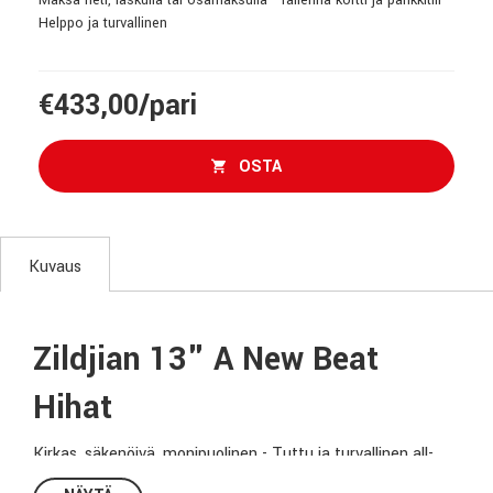
Helppo ja turvallinen
€433,00/pari
OSTA
Kuvaus
Zildjian 13" A New Beat
Hihat
Kirkas, säkenöivä, monipuolinen - Tuttu ja turvallinen all-
round-hihat toimii joka lähtöön ja onkin eittämättä