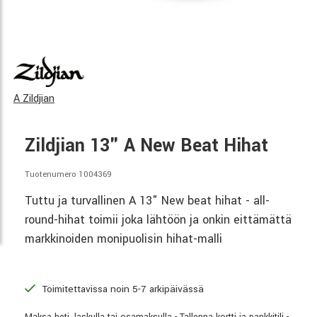
A Zildjian
Zildjian 13" A New Beat Hihat
Tuotenumero 1004369
Tuttu ja turvallinen A 13" New beat hihat - all-
round-hihat toimii joka lähtöön ja onkin eittämättä
markkinoiden monipuolisin hihat-malli
Toimitettavissa noin 5-7 arkipäivässä
Maksa heti, laskulla tai osamaksulla - Tallenna kortti ja pankkitili -