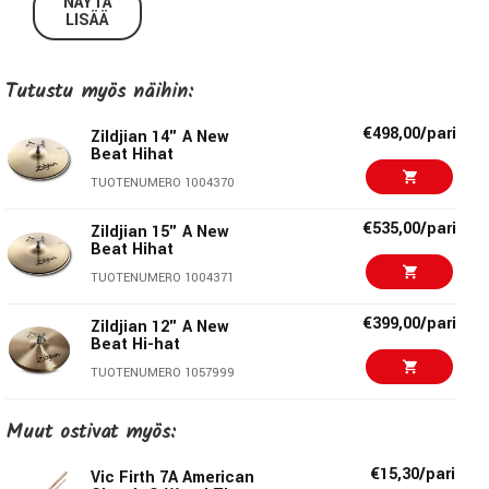
NÄYTÄ
markkinoiden monipuolisin hihat-malli. Symmetrinen taonta
LISÄÄ
ja sorvaus. Alunperin Louie Bellsonin suunnittelema hihat.
A Zildjian
Tutustu myös näihin:
A Zildjian on maailman suosituin ja eniten käytetty
€498,00/pari
Zildjian 14" A New
Beat Hihat
symbaali. Sarja mallivalikoima on kaikkein laajin ja A
Zildjianin kristallinkirkkaasta ja täyteläisestä soinnista on
TUOTENUMERO 1004370
vuosien saatossa muodostunut tavaramerkki, johon kaikkia
€535,00/pari
Zildjian 15" A New
muita symbaaleja verrataan.
Beat Hihat
TUOTENUMERO 1004371
Tekniset tiedot:
€399,00/pari
Zildjian 12" A New
Koko:
13”
Beat Hi-hat
Malli:
A0130
TUOTENUMERO 1057999
Paksuus:
Medium / heavy
€464,00/pari
Zildjian 14" A Quick
Muut ostivat myös:
Beat Hihat
TUOTENUMERO 1004373
Zildjian - Genuine Turkish Cymbals
€15,30/pari
Vic Firth 7A American