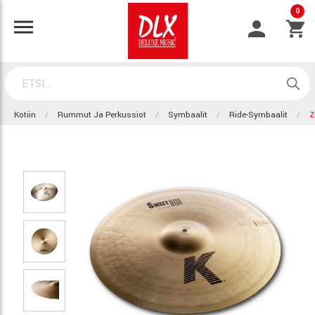
0
Kotiin
Rummut Ja Perkussiot
Symbaalit
Ride-Symbaalit
Z