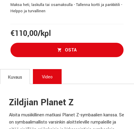
Maksa heti, laskulla tai osamaksulla - Tallenna kortti ja pankkitili -
Helppo ja turvallinen
€110,00/kpl
OSTA
Video
Kuvaus
Zildjian Planet Z
Aloita musiikillinen matkasi Planet Z-symbaalien kanssa. Se
on symbaalimallisto varsinkin aloitteleville rumpaleille ja
pitää sisällään eri kokoisia ja kirkassointisia symbaaleja.