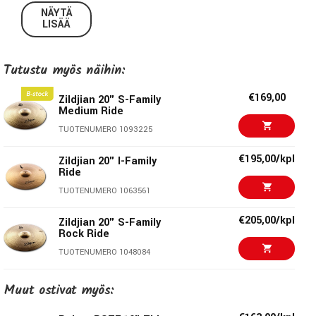
Tutustu Planet Z:n ja koko Zildjian-äänimaailman kattavaan
NÄYTÄ
universumiin!
LISÄÄ
Zildjian 20” Planet Z Ride
Tutustu myös näihin:
Kirkas ja leikkaava ride-symbaali, joka kykenee todella
€169,00
erottumaan musiikin seasta. Symbaalin heavy-painoluokka
Zildjian 20" S-Family
Medium Ride
mahdollistaa erinomaisen kapulanvasteen ja kontrolloidun
TUOTENUMERO 1093225
soinnin.
€195,00/kpl
Zildjian 20" I-Family
Tekniset tiedot:
Ride
TUOTENUMERO 1063561
Koko:
20”
€205,00/kpl
Zildjian 20" S-Family
Malli:
ZP20R
Rock Ride
Paksuus:
Heavy
TUOTENUMERO 1048084
€252,00/kpl
Zildjian 20" S Dark
Muut ostivat myös:
Zildjian - Genuine Turkish Cymbals
Ride
TUOTENUMERO 1081903