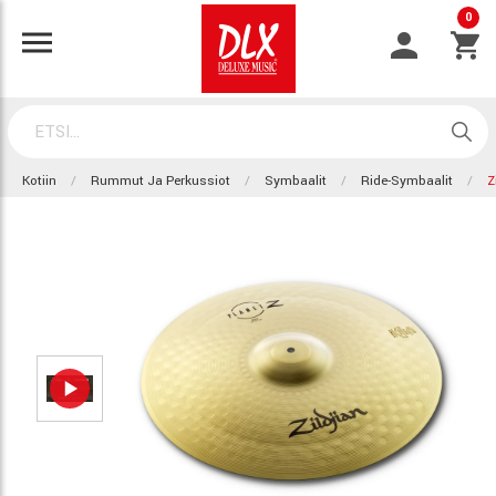
0
Kotiin
Rummut Ja Perkussiot
Symbaalit
Ride-Symbaalit
Z