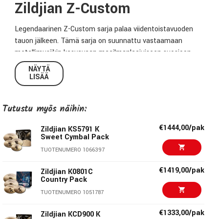
Zildjian Z-Custom
Legendaarinen Z-Custom sarja palaa viidentoistavuoden
tauon jälkeen. Tämä sarja on suunnattu vastaamaan
metallimusiikin kasvavaan maailmanlaajuiseen suosioon.
Alkuperäisten Z-Custom-symbaalien tapaan uudet Z-
NÄYTÄ
Custom-symbaalit soivat kovaa ja kirkkaasti.
LISÄÄ
Metallirumpalit ympäri maailman ovatkin toivoneet Zildjian-
mallistoon juuri tällaisia symbaaleja jo vuosia. Päivitetty
Tutustu myös näihin:
tuotantoprosessi on tehnyt sarjasta kestävämmän ja
kaikissa symbaaleissa on tähtihamarakuviointi, joka
€1444,00/pak
Zildjian KS5791 K
muistuttaa alkuperäistä Z Custom-sarjaa. Z-Custom-sarjan
Sweet Cymbal Pack
uudelleen suunnitellut Joe Pallai sanookin, että ”Z-Custom-
TUOTENUMERO 1066397
symbaalit ovat rakkauskirjeeni heavy metal-musiikille”
€1419,00/pak
Zildjian K0801C
Zildjian Z Custom Standard Cymbal
Country Pack
TUOTENUMERO 1051787
Pack
€1333,00/pak
Zildjian KCD900 K
Raskaampaa musiikkia rakastavat rumpalit rakastavat