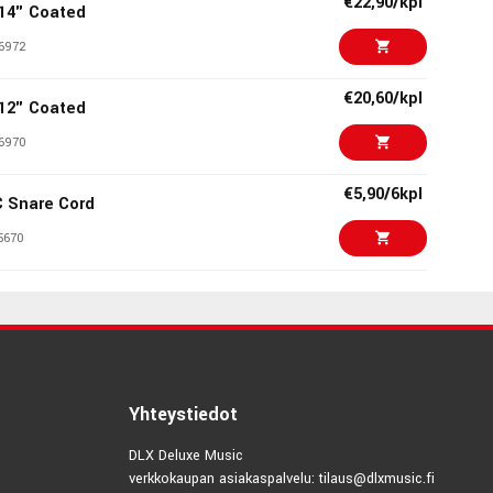
€22,90/kpl
14" Coated
6972
€20,60/kpl
12" Coated
6970
€5,90/6kpl
C Snare Cord
5670
€5,50/kpl
 1-3/8" Tension
3743
€12,90/pak
 Damper Pads
Yhteystiedot
3156
DLX Deluxe Music
verkkokaupan asiakaspalvelu: tilaus@dlxmusic.fi
€27,00/kpl
13" Clear