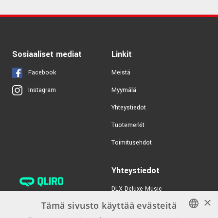
Sosiaaliset mediat
Linkit
Facebook
Meistä
Myymälä
Instagram
Yhteystiedot
Tuotemerkit
Toimitusehdot
Yhteystiedot
DLX Deluxe Music
×
verkkokaupan asiakaspalvelu:
Tämä sivusto käyttää evästeitä
tilaus@dlxmusic.fi