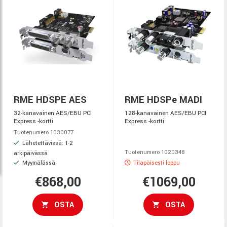
RME HDSPE AES
RME HDSPe MADI
32-kanavainen AES/EBU PCI
128-kanavainen AES/EBU PCI
Express -kortti
Express -kortti
Tuotenumero 1030077
Lähetettävissä: 1-2
Tuotenumero 1020348
arkipäivässä
Myymälässä
Tilapäisesti loppu
€868,00
€1069,00
OSTA
OSTA