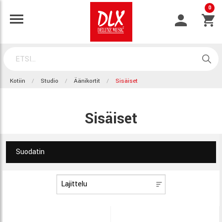
0
Kotiin
Studio
Äänikortit
Sisäiset
Sisäiset
Suodatin