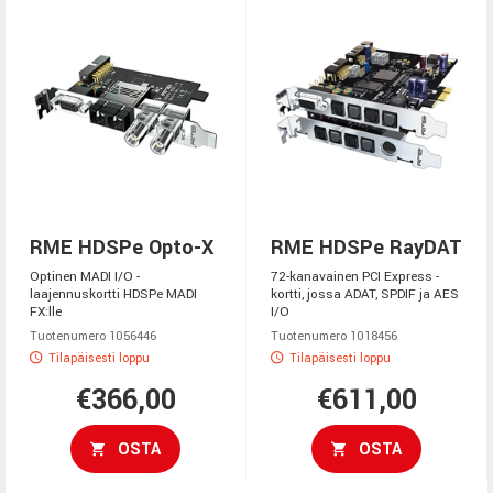
RME HDSPe Opto-X
RME HDSPe RayDAT
Optinen MADI I/O -
72-kanavainen PCI Express -
laajennuskortti HDSPe MADI
kortti, jossa ADAT, SPDIF ja AES
FX:lle
I/O
Tuotenumero 1056446
Tuotenumero 1018456
Tilapäisesti loppu
Tilapäisesti loppu
€366,00
€611,00
OSTA
OSTA