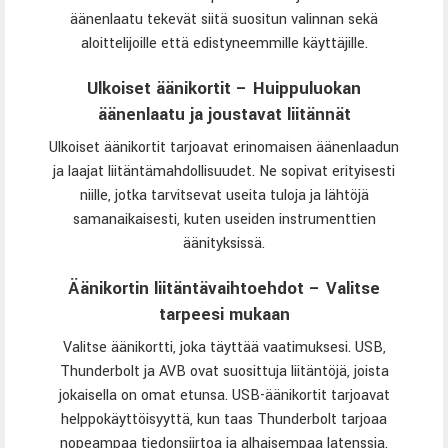
äänenlaatu tekevät siitä suositun valinnan sekä
aloittelijoille että edistyneemmille käyttäjille.
Ulkoiset äänikortit – Huippuluokan
äänenlaatu ja joustavat liitännät
Ulkoiset äänikortit tarjoavat erinomaisen äänenlaadun
ja laajat liitäntämahdollisuudet. Ne sopivat erityisesti
niille, jotka tarvitsevat useita tuloja ja lähtöjä
samanaikaisesti, kuten useiden instrumenttien
äänityksissä.
Äänikortin liitäntävaihtoehdot – Valitse
tarpeesi mukaan
Valitse äänikortti, joka täyttää vaatimuksesi. USB,
Thunderbolt ja AVB ovat suosittuja liitäntöjä, joista
jokaisella on omat etunsa. USB-äänikortit tarjoavat
helppokäyttöisyyttä, kun taas Thunderbolt tarjoaa
nopeampaa tiedonsiirtoa ja alhaisempaa latenssia,