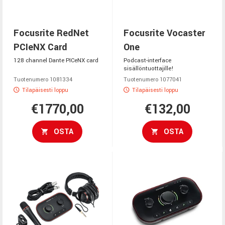
Focusrite RedNet
Focusrite Vocaster
PCIeNX Card
One
128 channel Dante PICeNX card
Podcast-interface
sisällöntuottajille!
Tuotenumero 1081334
Tuotenumero 1077041
Tilapäisesti loppu
Tilapäisesti loppu
€1770,00
€132,00
OSTA
OSTA