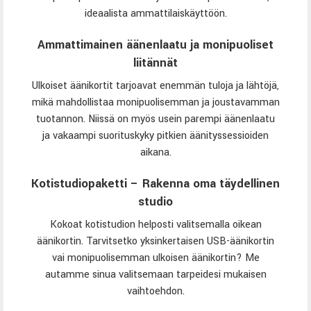
ideaalista ammattilaiskäyttöön.
Ammattimainen äänenlaatu ja monipuoliset
liitännät
Ulkoiset äänikortit tarjoavat enemmän tuloja ja lähtöjä,
mikä mahdollistaa monipuolisemman ja joustavamman
tuotannon. Niissä on myös usein parempi äänenlaatu
ja vakaampi suorituskyky pitkien äänityssessioiden
aikana.
Kotistudiopaketti – Rakenna oma täydellinen
studio
Kokoat kotistudion helposti valitsemalla oikean
äänikortin. Tarvitsetko yksinkertaisen USB-äänikortin
vai monipuolisemman ulkoisen äänikortin? Me
autamme sinua valitsemaan tarpeidesi mukaisen
vaihtoehdon.