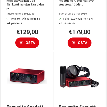
helppokäyttöinen USB-
kotistudioon. Etuohjattavat
äänikortti laulujen, kitaroiden
etuasteet, 120dB...
ja...
Tuotenumero 1082049
Tuotenumero 1082050
Toimitettavissa noin 3-6
Toimitettavissa noin 3-6
arkipäivässä
arkipäivässä
€129,00
€179,00
OSTA
OSTA
Focusrite Scarlett
Focusrite Scarlett