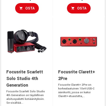
OSTA
OSTA
Focusrite Scarlett
Focusrite Clarett+
Solo Studio 4th
2Pre
Generation
Focusrite Clarett+ 2Pre on
korkealaatuinen 10x4 USB-C
Focusrite Scarlett Solo Studio
äänikortti, jossa on kaksi
4th Generation on täydellinen
Clarett+-etuastetta,...
aloituspaketti kotiäänityksiin.
Se sisältää...