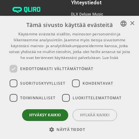
Yhteystiedot
DLX Deluxe Music
×
verkkokaupan asiakaspalvelu:
Tämä sivusto käyttää evästeitä
tilaus@dlxmusic.fi
Käytämme evästeitä sisällön, mainosten personointiin ja
Puh: 0207 282240 (arkisin klo
liikenteemme analysointiin. Jaamme myös tietoja sivustomme
FINNISH
13-17)
käytöstäsi mainos- ja analytiikkakumppaneidemme kanssa, jotka
FINNISH
voivat yhdistää ne muihin tietoihin, jotka olet heille antanut tai joita
Puh: 0207 282250 (myymälä)
he ovat keränneet käyttäessäsi palveluitaan.
Lue lisää
ENGLISH
Hermannin Rantatie 10
EHDOTTOMASTI VÄLTTÄMÄTTÖMÄT
00580 Helsinki
Y-tunnus: 1983522-7
SUORITUSKYVYLLISET
KOHDENTAVAT
Myymälän aukioloajat:
TOIMINNALLISET
LUOKITTELEMATTOMAT
Ma-Pe 10-18
La 10-15
HYVÄKSY KAIKKI
HYLKÄÄ KAIKKI
NÄYTÄ TIEDOT