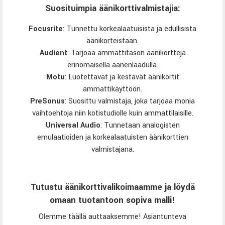
Suosituimpia äänikorttivalmistajia:
Focusrite
: Tunnettu korkealaatuisista ja edullisista
äänikorteistaan.
Audient
: Tarjoaa ammattitason äänikortteja
erinomaisella äänenlaadulla.
Motu
:
Luotettavat ja kestävät äänikortit
ammattikäyttöön.
PreSonus
: Suosittu valmistaja, joka tarjoaa monia
vaihtoehtoja niin kotistudiolle kuin ammattilaisille.
Universal Audio
:
Tunnetaan analogisten
emulaatioiden ja korkealaatuisten äänikorttien
valmistajana.
Tutustu äänikorttivalikoimaamme ja löydä
omaan tuotantoon sopiva malli!
Olemme täällä auttaaksemme! Asiantunteva