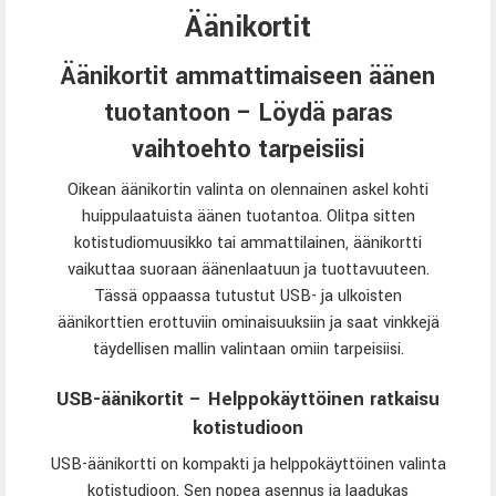
Äänikortit
Äänikortit ammattimaiseen äänen
tuotantoon – Löydä paras
vaihtoehto tarpeisiisi
Oikean äänikortin valinta on olennainen askel kohti
huippulaatuista äänen tuotantoa. Olitpa sitten
kotistudiomuusikko tai ammattilainen, äänikortti
vaikuttaa suoraan äänenlaatuun ja tuottavuuteen.
Tässä oppaassa tutustut USB- ja ulkoisten
äänikorttien erottuviin ominaisuuksiin ja saat vinkkejä
täydellisen mallin valintaan omiin tarpeisiisi.
USB-äänikortit – Helppokäyttöinen ratkaisu
kotistudioon
USB-äänikortti on kompakti ja helppokäyttöinen valinta
kotistudioon. Sen nopea asennus ja laadukas