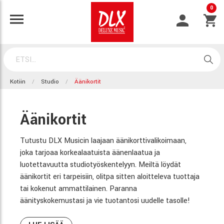
0
Kotiin
Studio
Äänikortit
Äänikortit
Tutustu DLX Musicin laajaan äänikorttivalikoimaan,
joka tarjoaa korkealaatuista äänenlaatua ja
luotettavuutta studiotyöskentelyyn. Meiltä löydät
äänikortit eri tarpeisiin, olitpa sitten aloitteleva tuottaja
tai kokenut ammattilainen. Paranna
äänityskokemustasi ja vie tuotantosi uudelle tasolle!