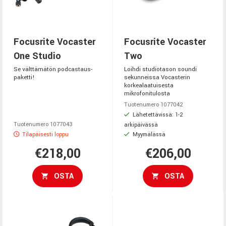
Focusrite Vocaster
Focusrite Vocaster
One Studio
Two
Se välttämätön podcastaus-
Loihdi studiotason soundi
paketti!
sekunneissa Vocasterin
korkealaatuisesta
mikrofonitulosta
Tuotenumero 1077042
Lähetettävissä: 1-2
Tuotenumero 1077043
arkipäivässä
Tilapäisesti loppu
Myymälässä
€218,00
€206,00
OSTA
OSTA