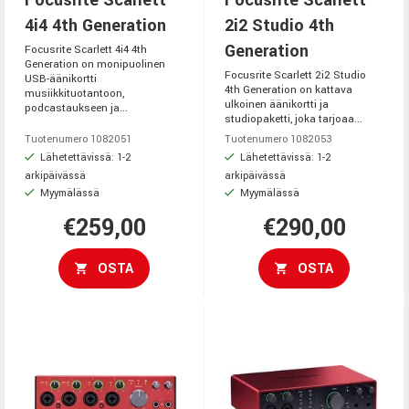
4i4 4th Generation
2i2 Studio 4th
Generation
Focusrite Scarlett 4i4 4th
Generation on monipuolinen
Focusrite Scarlett 2i2 Studio
USB-äänikortti
4th Generation on kattava
musiikkituotantoon,
ulkoinen äänikortti ja
podcastaukseen ja...
studiopaketti, joka tarjoaa...
Tuotenumero 1082051
Tuotenumero 1082053
Lähetettävissä: 1-2
Lähetettävissä: 1-2
arkipäivässä
arkipäivässä
Myymälässä
Myymälässä
€259,00
€290,00
OSTA
OSTA