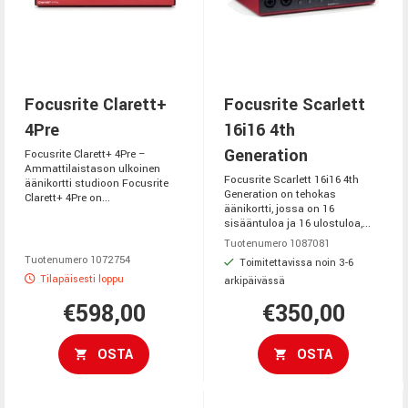
Focusrite Clarett+
Focusrite Scarlett
4Pre
16i16 4th
Generation
Focusrite Clarett+ 4Pre –
Ammattilaistason ulkoinen
Focusrite Scarlett 16i16 4th
äänikortti studioon Focusrite
Generation on tehokas
Clarett+ 4Pre on...
äänikortti, jossa on 16
sisääntuloa ja 16 ulostuloa,...
Tuotenumero 1087081
Tuotenumero 1072754
Toimitettavissa noin 3-6
Tilapäisesti loppu
arkipäivässä
€598,00
€350,00
OSTA
OSTA