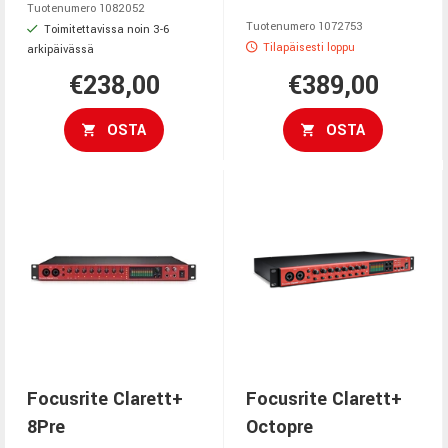
Tuotenumero 1082052
Tuotenumero 1072753
Toimitettavissa noin 3-6
Tilapäisesti loppu
arkipäivässä
€238,00
€389,00
OSTA
OSTA
Focusrite Clarett+
Focusrite Clarett+
8Pre
Octopre