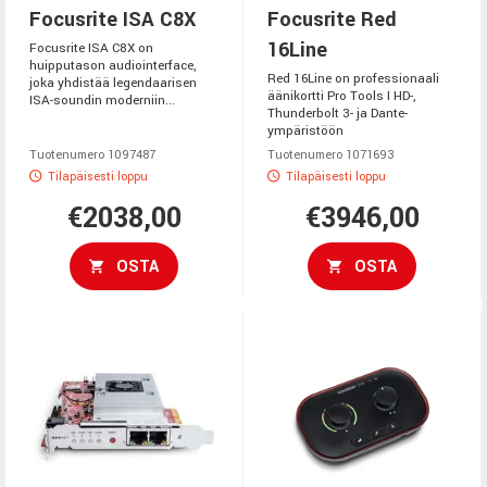
Focusrite ISA C8X
Focusrite Red
16Line
Focusrite ISA C8X on
huipputason audiointerface,
Red 16Line on professionaali
joka yhdistää legendaarisen
äänikortti Pro Tools I HD-,
ISA-soundin moderniin...
Thunderbolt 3- ja Dante-
ympäristöön
Tuotenumero 1097487
Tuotenumero 1071693
Tilapäisesti loppu
Tilapäisesti loppu
€2038,00
€3946,00
OSTA
OSTA