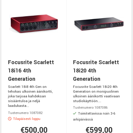
Focusrite Scarlett
Focusrite Scarlett
18i16 4th
18i20 4th
Generation
Generation
Scarlett 18i8 4th Gen on
Focusrite Scarlett 18i20 4th
tehokas ulkoinen äänikortti,
Generation on monipuolinen
joka tarjoaa kahdeksan
ulkoinen äänikortti vaativaan
sisääntuloa ja neljä
studiokäyttöön....
laadukasta...
Tuotenumero 1087086
Tuotenumero 1087082
Toimitettavissa noin 3-6
Tilapäisesti loppu
arkipäivässä
€500,00
€599,00