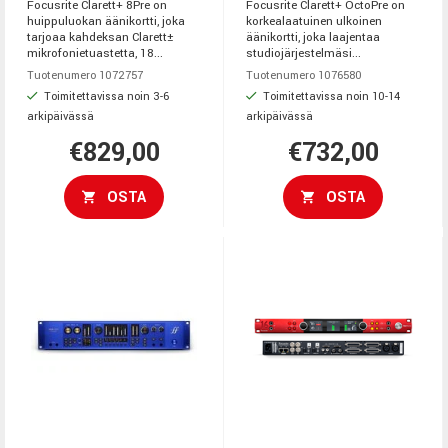
Focusrite Clarett+ 8Pre on
Focusrite Clarett+ OctoPre on
huippuluokan äänikortti, joka
korkealaatuinen ulkoinen
tarjoaa kahdeksan Clarett±
äänikortti, joka laajentaa
mikrofonietuastetta, 18...
studiojärjestelmäsi...
Tuotenumero 1072757
Tuotenumero 1076580
Toimitettavissa noin 3-6
Toimitettavissa noin 10-14
arkipäivässä
arkipäivässä
€829,00
€732,00
OSTA
OSTA