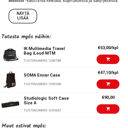
Monitor
-kaiuttimia keikoilla, kuljetuksessa ja säilytyksessä.
Laukun
vahva toppaus
suojaa kaiuttimia kolhuilta ja
NÄYTÄ
iskuilta, ja mukana tulevat
olka- ja kantohihnat
tekevät
LISÄÄ
siirtelystä vaivatonta ja ergonomista.
Ominaisuudet
Tutustu myös näihin:
Pehmustettu rakenne
suojaa kaiuttimia tehokkaasti
€53,00/kpl
IK Multimedia Travel
Olkahihna ja kantokahvat
helppoon kuljetukseen
Bag iLoud MTM
Sopii:
Nord Piano Monitor -kaiuttimille
TUOTENUMERO 1080788
€47,10/kpl
SOMA Enner Case
TUOTENUMERO 1083980
€90,00
Studiologic Soft Case
Size A
TUOTENUMERO 1093657
€130,00
Studiologic Soft Case
Muut ostivat myös:
Size B