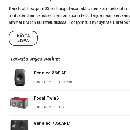
Barefoot Footprint03 on huipputason aktiivinen kolmitiekaiutin,
mutta erittäin tehokas malli on suunniteltu tarjoamaan vertaans
ammattitason kuuntelutiloissa. Footprint03 hyödyntää Barefooti
ohjausta, jotka yhdessä varmistavat tarkan ja läpinäkyvän äänen 
NÄYTÄ
LISÄÄ
Footprint03:n bassorefleksirakenne tarjoaa erinomaisen transient
vahvistinyksikköä on optimoitu kullekin kaiutinelementille erikseen
dynaamiset matalat taajuudet.
Tutustu myös näihin:
Huipputason Kaiutinelementit
Genelec 8341AP
1” diskanttielementti
tehokkaalla neodyymimagneetilla
TUOTENUMERO 1052730
3.5” alumiinikartioinen keskialue-elementti
erittäin pienell
Focal Twin6
6.5” alumiinikartioinen bassoelementti
, jonka pitkä liiker
TUOTENUMERO 1023035
Tehokas Vahvistinmoduuli
Genelec 7360APM
Diskantti:
60 W