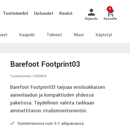
0
Tuotemerkit
Uutuudet
Koulut
Kirjaudu
Kassalle
keet
Kaapelit
Telineet
Muut
Käytetyt
Barefoot Footprint03
Tuotenumero 1083809
Barefoot Footprint03 tarjoaa ensiluokkaisen
äänenlaadun ja kompaktiuden yhdessä
paketissa. Täydellinen valinta tarkkaan
ammattitason studiomonitorointiin.
Toimitettavissa noin 5-7 arkipäivässä