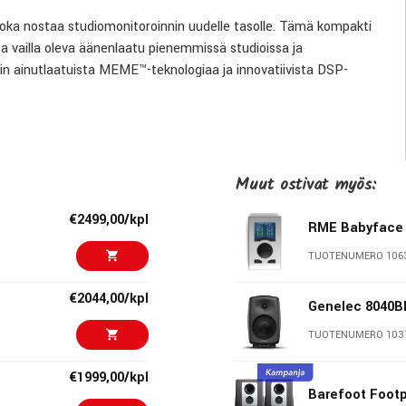
 joka nostaa studiomonitoroinnin uudelle tasolle. Tämä kompakti
a vailla oleva äänenlaatu pienemmissä studioissa ja
n ainutlaatuista MEME™-teknologiaa ja innovatiivista DSP-
kaikissa olosuhteissa.
tivasteen ja syvän, tarkan bassotoiston. Sen kolme erillistä
, tuottaen kristallinkirkkaat diskantit, täyteläiset keskialueet ja
Muut ostivat myös:
€2499,00/kpl
RME Babyface 
TUOTENUMERO 106
ä säröllä
€2044,00/kpl
Genelec 8040
ata mahdollistaa vahvan ja puhtaan bassotoiston
TUOTENUMERO 103
€1999,00/kpl
Barefoot Footp