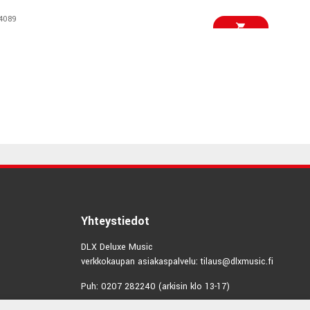
4089
€1548,00/kpl
BPM
7987
€2145,00/kpl
0 A Right
0593
€568,00/kpl
4H
6171
Yhteystiedot
€699,00/pari
iLoud MTM MKII
DLX Deluxe Music
verkkokaupan asiakaspalvelu: tilaus@dlxmusic.fi
5562
Puh: 0207 282240 (arkisin klo 13-17)
€815,00/kpl
win