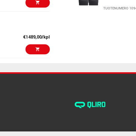
TUOTENUMERO 109
€459,00/kpl
Genelec 8050
€1489,00/kpl
TUOTENUMERO 103
€498,00
Neumann KH 31
TUOTENUMERO 104
€299,00/kpl
Adam Audio A4
TUOTENUMERO 107
€598,00/kpl
muunnos
IK Multimedia 
Pair
TUOTENUMERO 108
€3941,00/pari
 vahva alumiininen etulevy vaimentavat tehokkaasti
Focal Shape T