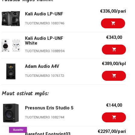
DPS, uudet EQ-käyrät, sisääntuloherkkyyttä pudotettu
€336,00/pari
Kali Audio LP-UNF
3dB
TUOTENUMERO 1083746
€343,00
Kali Audio LP-UNF
White
TUOTENUMERO 1088994
€389,00/kpl
Adam Audio A4V
TUOTENUMERO 1076172
€379,00/kpl
Muut ostivat myös:
Focal Alpha 80 Evo
TUOTENUMERO 1075270
€144,00
Presonus Eris Studio 5
€379,00
Focal Alpha 80 Evo B-
TUOTENUMERO 1082744
stock
TUOTENUMERO 1096898
€2297,00/pari
Barefoot Footprint03