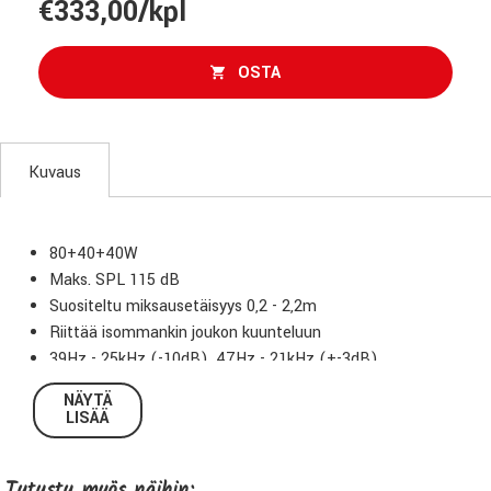
€333,00/kpl
OSTA
Kuvaus
80+40+40W
Maks. SPL 115 dB
Suositeltu miksausetäisyys 0,2 - 2,2m
Riittää isommankin joukon kuunteluun
39Hz - 25kHz (-10dB), 47Hz - 21kHz (+-3dB)
8 valmista asentoasetusta ja basso/yläpään
NÄYTÄ
leikkaus/korostus DIP-kytkimillä
LISÄÄ
RCA, TRS, XLR -sisääntulo
2nd Wave: 12 dB hiljaisempi pääte, vähemmän
Tutustu myös näihin:
materiaalia kalvoissa, parannettu viimeistely, parannettu