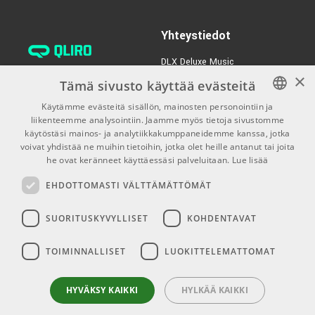
TUOTENUMERO 1044649
Yhteystiedot
Sonarworks SoundID
€85,00/kpl
Calibrated
DLX Deluxe Music
Measurement Mic
×
verkkokaupan asiakaspalvelu:
TUOTENUMERO 1056669
Tämä sivusto käyttää evästeitä
tilaus@dlxmusic.fi
Käytämme evästeitä sisällön, mainosten personointiin ja
Puh: 0207 282240 (arkisin klo
liikenteemme analysointiin. Jaamme myös tietoja sivustomme
FINNISH
13-17)
käytöstäsi mainos- ja analytiikkakumppaneidemme kanssa, jotka
FINNISH
voivat yhdistää ne muihin tietoihin, jotka olet heille antanut tai joita
Puh: 0207 282250 (myymälä)
he ovat keränneet käyttäessäsi palveluitaan.
Lue lisää
ENGLISH
Hermannin Rantatie 10
EHDOTTOMASTI VÄLTTÄMÄTTÖMÄT
00580 Helsinki
Y-tunnus: 1983522-7
SUORITUSKYVYLLISET
KOHDENTAVAT
Myymälän aukioloajat:
TOIMINNALLISET
LUOKITTELEMATTOMAT
Ma-Pe 10-18
La 10-15
HYVÄKSY KAIKKI
HYLKÄÄ KAIKKI