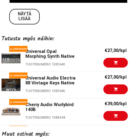
NÄYTÄ
LISÄÄ
Tutustu myös näihin:
€27,00/kpl
Universal Opal
UAD Native Instrument
Runs on your Mac or PC
Morphing Synth Native
without UA hardware.
TUOTENUMERO 1081640
Record classic Minimoog textures in real time with near-
€27,00/kpl
Universal Audio Electra
zero latency
88 Vintage Keys Native
Get ultra-realistic and responsive Minimoog sounds with
TUOTENUMERO 1081646
exacting module‑to‑module interactions
Create otherworldly sounds with Moog’s signature self-
€39,00/kpl
Cherry Audio Wurlybird
140B
oscillation and extreme resonance
Take advantage of custom mods including switchable
TUOTENUMERO 1086344
note priority, legato, extra LFO, and more
€33,00/kpl
Muut ostivat myös:
AIR Solina