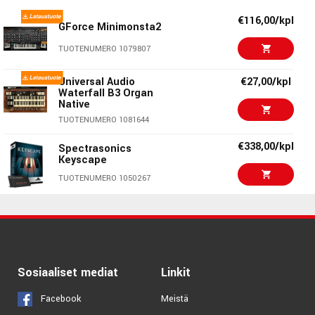
TUOTENUMERO 1082233
€116,00/kpl
Enjoy perpetual plug-in ownership without restrictions
GForce Minimonsta2
€95,00/kpl
Universal Audio LUNA
TUOTENUMERO 1079807
Pro Bundle v2
TUOTENUMERO 1094204
Universal Audio
€27,00/kpl
Waterfall B3 Organ
Native
€35,00/kpl
Moog Mariana
TUOTENUMERO 1081644
TUOTENUMERO 1083281
€338,00/kpl
Spectrasonics
Keyscape
€45,00/kpl
Cherry Audio MiniVerse
TUOTENUMERO 1050267
TUOTENUMERO 1076486
€99,00/kpl
Melodyne 5 Essential
€33,00/kpl
AIR Odyssey
TUOTENUMERO 1065829
TUOTENUMERO 1086438
€329,00/kpl
Staccato AI PRO
Sosiaaliset mediat
Linkit
Perpetual
Facebook
Meistä
TUOTENUMERO 1098375