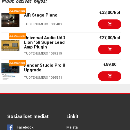
Muut ostivat myös:
EW Ancient Kingdom
TUOTENUMERO 1093419
€33,00/kpl
AIR Stage Piano
€285,00/kpl
VSL Vienna Special
TUOTENUMERO 1086480
Edition Vol 1
TUOTENUMERO 1023239
Universal Audio UAD
€27,00/kpl
Lion '68 Super Lead
Amp Plugin
€199,00/kpl
Best Service
Emotional Cello
TUOTENUMERO 1087219
TUOTENUMERO 1077337
€89,00
Fender Studio Pro 8
Upgrade
€257,00/kpl
EW Hollywood Strings
TUOTENUMERO 1095971
2
TUOTENUMERO 1084749
€56,00/kpl
Pace iLok 3 USB-A
€299,00/kpl
Best Service The
TUOTENUMERO 1051464
Orchestra
TUOTENUMERO 1071857
€123,00/kpl
Sosiaaliset mediat
Linkit
€86,00/kpl
ARTURIA Pure LoFi
Facebook
Meistä