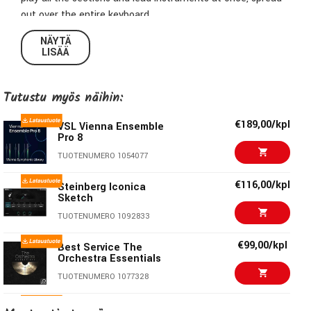
out over the entire keyboard.
NÄYTÄ
Symphonic Power – In the Studio, on Stage, on the Road
LISÄÄ
The entire orchestra at your fingertips
Tutustu myös näihin:
Instant inspiration powered by Vienna Synchron Player
€189,00/kpl
VSL Vienna Ensemble
Quick sketching and scoring
Pro 8
TUOTENUMERO 1054077
Symphonic and experimental FX presets
€116,00/kpl
Steinberg Iconica
Using
Vienna
MIR Pro technology
Sketch
TUOTENUMERO 1092833
€99,00/kpl
Best Service The
Orchestra Essentials
TUOTENUMERO 1077328
€171,00/kpl